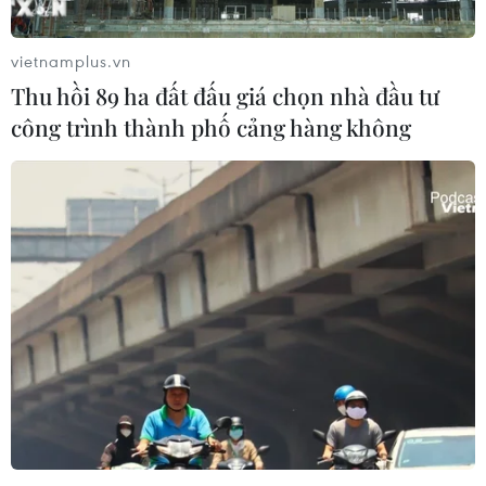
vietnamplus.vn
Thu hồi 89 ha đất đấu giá chọn nhà đầu tư
công trình thành phố cảng hàng không
Vụ Camry tông chết 3 người: Tài xế đã
trình diện cơ quan công an
29/02/2016 08:25