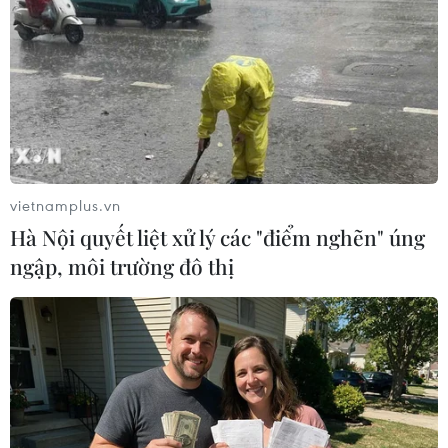
nhân dân quận Long Biên chuyển sang Tòa án
nhân dân quận Long Biên để nghiên cứu, xem
xét và đưa ra xét xử theo thẩm quyền./.
(TTXVN/Vietnam+)
vietnamplus.vn
Hà Nội quyết liệt xử lý các "điểm nghẽn" úng
ngập, môi trường đô thị