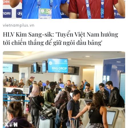
thống Lương Sơn TV đánh bạc lên tới
1.500 tỷ đồng/tháng
05/08/2026 04:57
vietnamplus.vn
HLV Kim Sang-sik: 'Tuyển Việt Nam hướng
Đình chỉ chức vụ một hiệu trưởng do
tới chiến thắng để giữ ngôi đầu bảng'
liên quan đường dây cá độ bóng đá
05/08/2026 03:25
Cảnh báo lừa đảo mùa tựu trường:
Cẩn trọng với thủ đoạn giả danh, đặt
cọc
04/08/2026 14:55
Khởi tố vụ buôn bán hàng giả mạo
nhãn hiệu nổi tiếng tại Đắk Lắk