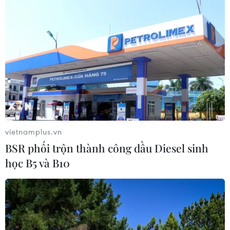
Cảnh báo thủ đoạn lừa đảo đưa lao
động thời vụ sang Hàn Quốc
06/08/2026 04:11
24 năm tù cho 2 vợ chồng tổ
chức “bay lắc” tại Hà Nội
vietnamplus.vn
06/08/2026 03:46
BSR phối trộn thành công dầu Diesel sinh
học B5 và B10
Khởi tố thêm 6 đối tượng vụ lập
khống hồ sơ bảo hiểm y tế ở Đắk Lắk
05/08/2026 14:55