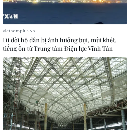
vietnamplus.vn
Di dời hộ dân bị ảnh hưởng bụi, mùi khét,
tiếng ồn từ Trung tâm Điện lực Vĩnh Tân
Clip vụ "xe điên" kinh hoàng đâm 3
người chết ở quận Long Biên
29/02/2016 05:05
Một đoạn clip ghi lại từ camera người dân cung cấp,
ghi lại hình ảnh vụ tai nạn thương tâm sáng ngày 29/2
tại Ái Mộ, Bồ Đề, Long Biên khiến 2 người lớn và 1 trẻ
em tử vong.