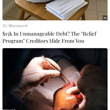
năm nay.
JG Wentworth
$15k In Unmanageable Debt? The "Relief
Program" Creditors Hide From You
Hiện trường vụ tai nạn. (Ảnh: Cộng tác viên)
Viện Kiểm sát nhân dân quận Long Biên (Hà
Nội) vừa hoàn tất cáo trạng truy tố bị can
Nguyễn Quang Vinh (sinh năm 1977, ở phố
Hoàng Như Tiếp, phường Bồ Đề, quận Long