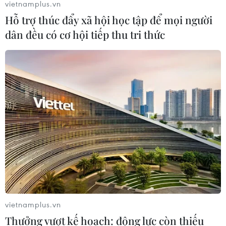
vietnamplus.vn
Hỗ trợ thúc đẩy xã hội học tập để mọi người
dân đều có cơ hội tiếp thu tri thức
TIN CÙNG CHUYÊN MỤC
Tiến "Bịp" hầu tòa trong vụ
án tổ chức sử dụng trái phép chất ma
túy
07/08/2026 04:40
Khởi tố đối tượng giả danh Công an,
lừa đảo "chạy án" tại Đắk Lắk
06/08/2026 15:07
vietnamplus.vn
Cảnh sát khám xét nơi ở của Huấn
Thưởng vượt kế hoạch: động lực còn thiếu
"Hoa Hồng"