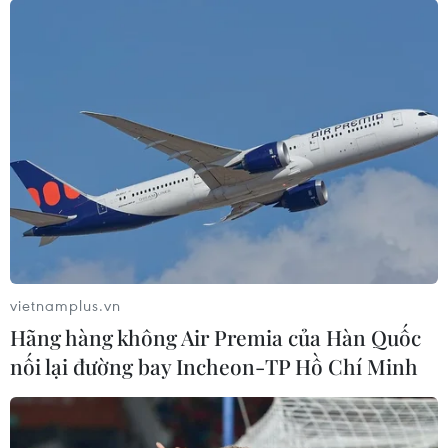
Khởi tố điều tra vụ xe Camry gây tai nạn
khiến 3 người tử vong
01/03/2016 02:28
Cơ quan điều tra, Công an quận Long Biên, Hà Nội đã
ra quyết định khởi tố điều tra vụ xe Camry gây tai nạn
thảm khốc khiến 3 người tử vong sáng 29/2 tại phường
Bồ Đề.
vietnamplus.vn
Hãng hàng không Air Premia của Hàn Quốc
nối lại đường bay Incheon-TP Hồ Chí Minh