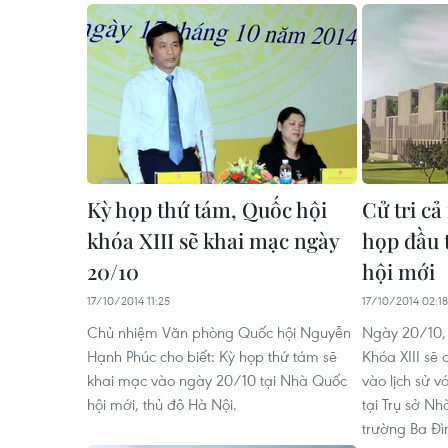
Kỳ họp thứ tám, Quốc hội
Cử tri cả
khóa XIII sẽ khai mạc ngày
họp đầu 
20/10
hội mới
17/10/2014 11:25
17/10/2014 02:18
Chủ nhiệm Văn phòng Quốc hội Nguyễn
Ngày 20/10, 
Hạnh Phúc cho biết: Kỳ họp thứ tám sẽ
Khóa XIII sẽ 
khai mạc vào ngày 20/10 tại Nhà Quốc
vào lịch sử v
hội mới, thủ đô Hà Nội.
tại Trụ sở Nh
trường Ba Đì