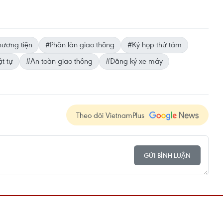
hương tiện
#Phân làn giao thông
#Ký họp thứ tám
ật tự
#An toàn giao thông
#Đăng ký xe máy
Theo dõi VietnamPlus
GỬI BÌNH LUẬN