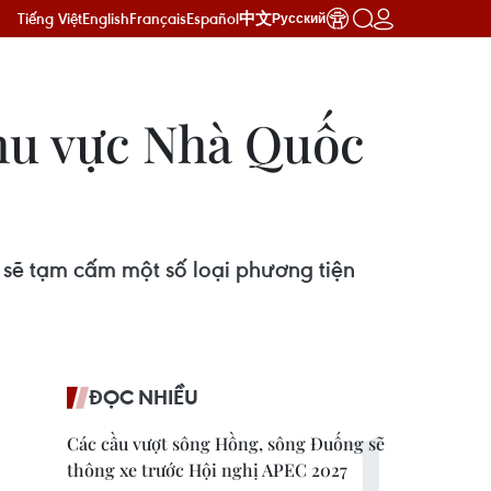
Tiếng Việt
English
Français
Español
中文
Русский
hu vực Nhà Quốc
 sẽ tạm cấm một số loại phương tiện
ĐỌC NHIỀU
Các cầu vượt sông Hồng, sông Đuống sẽ
thông xe trước Hội nghị APEC 2027