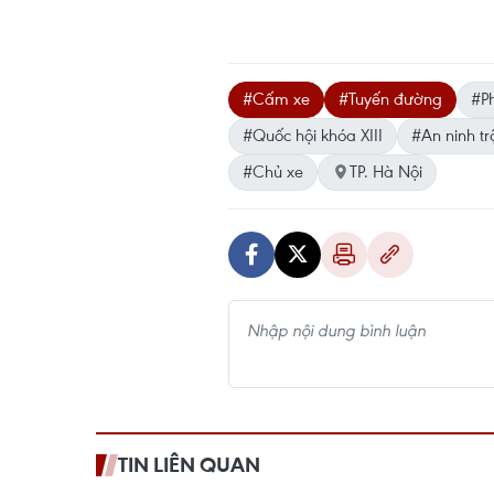
#Cấm xe
#Tuyến đường
#P
#Quốc hội khóa XIII
#An ninh tr
#Chủ xe
TP. Hà Nội
TIN LIÊN QUAN