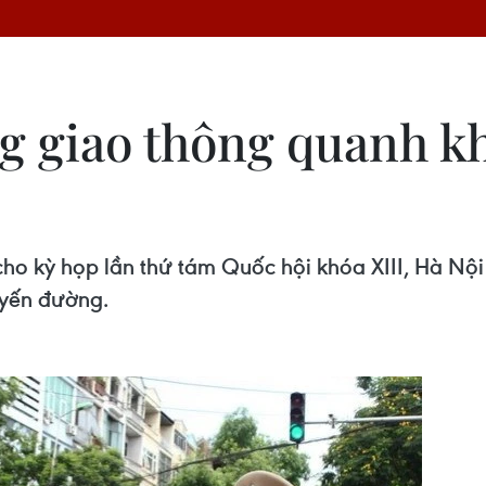
g giao thông quanh k
cho kỳ họp lần thứ tám Quốc hội khóa XIII, Hà Nội
uyến đường.