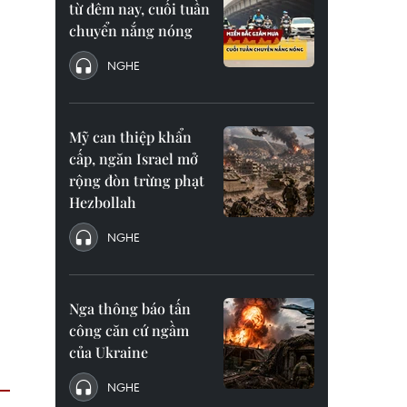
từ đêm nay, cuối tuần
chuyển nắng nóng
NGHE
Mỹ can thiệp khẩn
cấp, ngăn Israel mở
rộng đòn trừng phạt
Hezbollah
NGHE
Nga thông báo tấn
công căn cứ ngầm
của Ukraine
NGHE