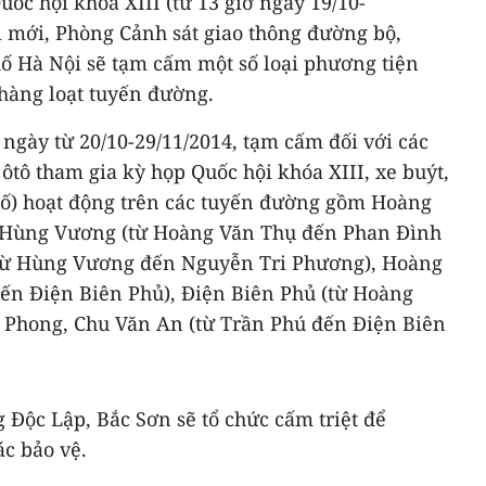
uốc hội khóa XIII (từ 13 giờ ngày 19/10-
i mới, Phòng Cảnh sát giao thông đường bộ,
ố Hà Nội sẽ tạm cấm một số loại phương tiện
hàng loạt tuyến đường.
 ngày từ 20/10-29/11/2014, tạm cấm đối với các
 ôtô tham gia kỳ họp Quốc hội khóa XIII, xe buýt,
 cố) hoạt động trên các tuyến đường gồm Hoàng
, Hùng Vương (từ Hoàng Văn Thụ đến Phan Đình
từ Hùng Vương đến Nguyễn Tri Phương), Hoàng
ến Điện Biên Phủ), Điện Biên Phủ (từ Hoàng
 Phong, Chu Văn An (từ Trần Phú đến Điện Biên
g Độc Lập, Bắc Sơn sẽ tổ chức cấm triệt để
c bảo vệ.