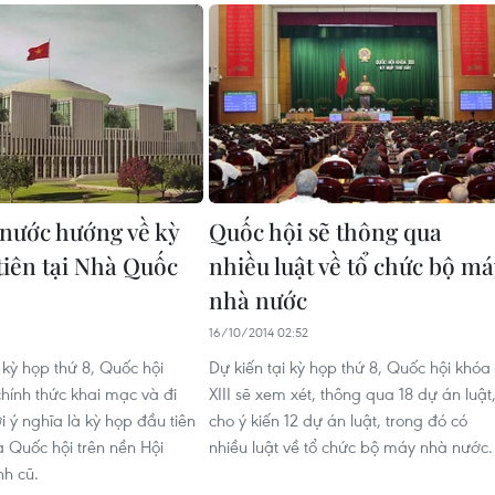
 nước hướng về kỳ
Quốc hội sẽ thông qua
tiên tại Nhà Quốc
nhiều luật về tổ chức bộ má
nhà nước
16/10/2014 02:52
kỳ họp thứ 8, Quốc hội
Dự kiến tại kỳ họp thứ 8, Quốc hội khóa
chính thức khai mạc và đi
XIII sẽ xem xét, thông qua 18 dự án luật
ới ý nghĩa là kỳ họp đầu tiên
cho ý kiến 12 dự án luật, trong đó có
à Quốc hội trên nền Hội
nhiều luật về tổ chức bộ máy nhà nước.
nh cũ.