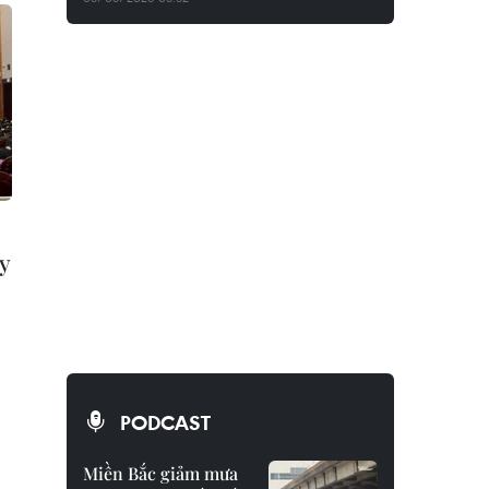
y
,
PODCAST
Miền Bắc giảm mưa