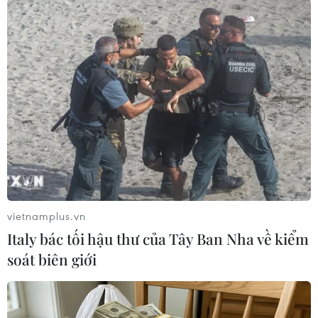
(TTXVN/Vietnam+)
vietnamplus.vn
Italy bác tối hậu thư của Tây Ban Nha về kiểm
soát biên giới
#chỉ số AQI
#nhóm nhạy cảm
#tình trạng ô nhiễm
#hệ thống quan trắc không khí
TP. Hà Nội