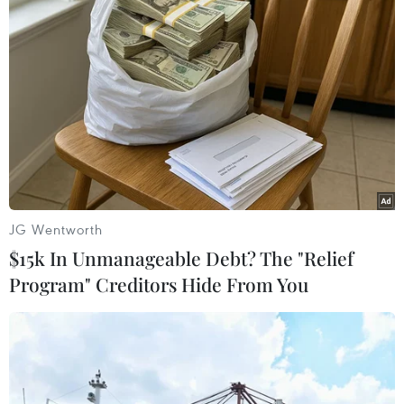
Theo dõi VietnamPlus
TIN LIÊN QUAN
JG Wentworth
$15k In Unmanageable Debt? The "Relief
Program" Creditors Hide From You