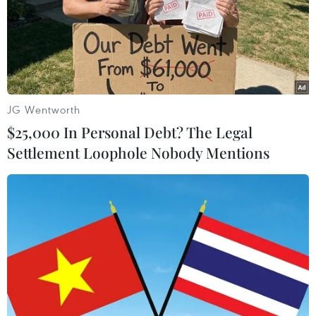
JG Wentworth
$25,000 In Personal Debt? The Legal
Settlement Loophole Nobody Mentions
Bộ TN-MT cảnh báo ô nhiễm không khí ở
thành phố Hà Nội ''rất xấu''
14/12/2019 06:00
Hệ thống quan trắc không khí của Tổng cục Môi trường
(Bộ Tài nguyên và Môi trường) sáng 14/12 tiếp tục đưa
ra cảnh báo “màu tím,” ngưỡng ô nhiễm không khí “rất
xấu” tại thành phố Hà Nội.