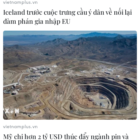
vietnamplus.vn
cận chìm trong ô nhiễm bụi mịn
Iceland trước cuộc trưng cầu ý dân về nối lại
24/12/2019 05:22
đàm phán gia nhập EU
Theo AirVisual, chỉ số AQI tại Hà Nội hầu hết ở ngưỡng
đỏ và ở mức cao từ 172-200, có hại cho sức khỏe, trong
đó các điểm quan trắc ở Đại sứ quán Mỹ, Tô Ngọc Vân,
đường Tây Hồ chuyển màu tím.
vietnamplus.vn
Mỹ chi hơn 2 tỷ USD thúc đẩy ngành pin và