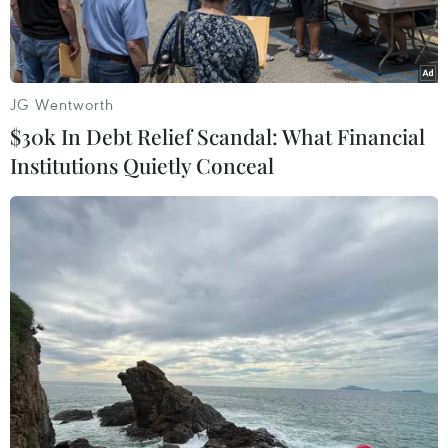
JG Wentworth
$30k In Debt Relief Scandal: What Financial
Institutions Quietly Conceal
Tình trạng ô nhiễm khói bụi tại Hà Nội. (Ảnh: TTXVN)
Ngày 8/1, không khí khu vực Bắc Bộ ở mức
không tốt cho nhóm nhạy cảm, xuất hiện nhiều
điểm có hại cho sức khỏe tại Hà Nội và những
vùng lân cận.