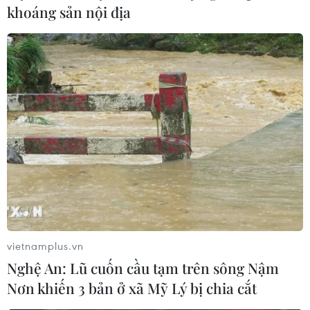
khoáng sản nội địa
Chuyên gia lý giải nguyên nhân sương mù
kèm bụi mịn dày đặc tại Hà Nội
24/12/2019 07:09
Theo chuyên gia khí tượng, các lớp nghịch nhiệt xuất
hiện ở độ cao từ 500-1.500m kết hợp với điều kiện lặng
gió ở bề mặt chính là điều kiện tổ hợp để xuất hiện tình
trạng sương mù như sáng nay.
vietnamplus.vn
Nghệ An: Lũ cuốn cầu tạm trên sông Nậm
Nơn khiến 3 bản ở xã Mỹ Lý bị chia cắt