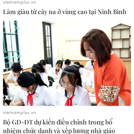
vietnamplus.vn
Làm giàu từ cây na ở vùng cao tại Ninh Bình
Giá vàng trong nước cao hơn thế giới 4,8
triệu đồng mỗi lượng
10/06/2021 02:39
Giá vàng trong nước sáng nay biến động không đồng
nhất. Trong khi thương hiệu SJC thì giảm nhẹ, vàng
Rồng Thăng Long lại tăng 10.000 đồng mỗi lượng.
vietnamplus.vn
Bộ GD-ĐT dự kiến điều chỉnh trong bổ
nhiệm chức danh và xếp lương nhà giáo