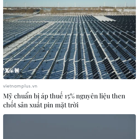
vietnamplus.vn
Mỹ chuẩn bị áp thuế 15% nguyên liệu then
chốt sản xuất pin mặt trời