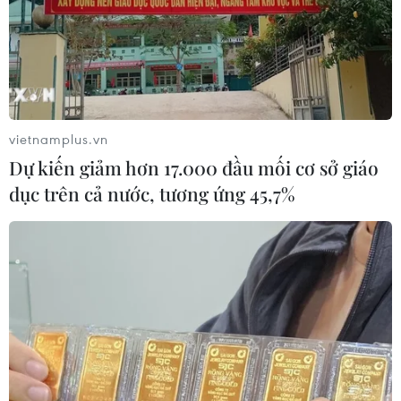
Trong khi giá vàng trên thị trường thế giới đi ngang thì
trong nước, vàng SJC giảm giá còn vàng Rồng Thăng
Long lại tăng nhẹ. Tỷ giá trung tâm phiên thứ hai liên
tiếp giảm mạnh tới 13 đồng.
vietnamplus.vn
Dự kiến giảm hơn 17.000 đầu mối cơ sở giáo
dục trên cả nước, tương ứng 45,7%