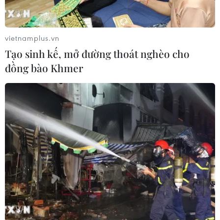
vietnamplus.vn
Tạo sinh kế, mở đường thoát nghèo cho
đồng bào Khmer
TIN CÙNG CHUYÊN MỤC
Thống đốc Fed khuyến nghị tăng lãi
suất nếu lạm phát không sớm hạ
nhiệt
06/08/2026 03:46
Sản lượng vàng của Trung Quốc
giảm trong nửa đầu năm 2026