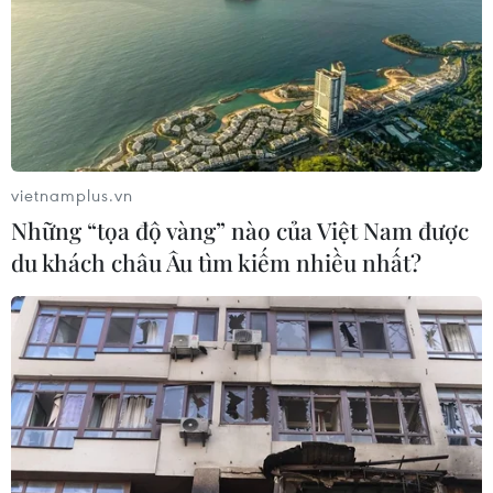
vietnamplus.vn
Những “tọa độ vàng” nào của Việt Nam được
du khách châu Âu tìm kiếm nhiều nhất?