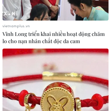
vietnamplus.vn
Vĩnh Long triển khai nhiều hoạt động chăm
lo cho nạn nhân chất độc da cam
Giao dịch vàng tại Doji. (Ảnh: PV/Vietnam+)
Sáng nay (11/6), hai thương hiệu vàng trong
nước đảo chiều tăng giá mạnh tới 350.000 đồng
mỗi lượng, trong khi đó tỷ giá trung tâm tiếp tục
giảm thêm 3 đồng.