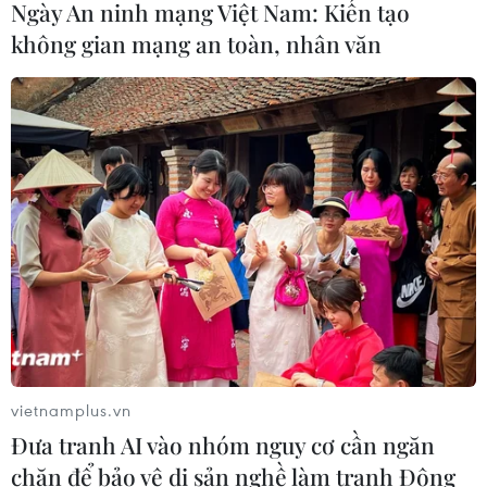
Ngày An ninh mạng Việt Nam: Kiến tạo
04/08/2026 23:56
không gian mạng an toàn, nhân văn
Xem thêm
CƠ QUAN CHỦ QUẢN: THÔNG TẤN XÃ VIỆT NAM
Tổng Biên tập: TRẦN TIẾN DUẨN
Phó Tổng Biên tập: NGUYỄN THỊ TÁM, KHÚC THANH
THỦY
vietnamplus.vn
Sở hữu trí tuệ
Quy định sử dụng
Đưa tranh AI vào nhóm nguy cơ cần ngăn
RSS
Hỗ trợ
chặn để bảo vệ di sản nghề làm tranh Đông