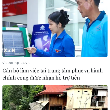
#Giá vàng
#tỷ giá trung tâm
#USD
#Doji
TP. Hà Nội
Tp. Hồ Chí Minh
vietnamplus.vn
Cán bộ làm việc tại trung tâm phục vụ hành
chính công được nhận hỗ trợ tiền
Theo dõi VietnamPlus