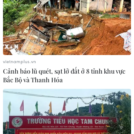
TIN LIÊN QUAN
vietnamplus.vn
Cảnh báo lũ quét, sạt lở đất ở 8 tỉnh khu vực
Bắc Bộ và Thanh Hóa
Hai thương hiệu vàng trong nước tăng
giảm trái chiều nhau
09/06/2021 02:30