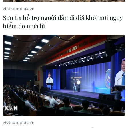
05/08/2026 00:53
vietnamplus.vn
Sơn La hỗ trợ người dân di dời khỏi nơi nguy
hiểm do mưa lũ
Mexico đứng thứ hai thế giới về xuất
khẩu sản phẩm phục vụ AI
05/08/2026 00:11
Thế giới mất hơn 2,6 tỷ thùng dầu kể
từ khi xung đột Mỹ-Iran bùng phát
04/08/2026 23:56
Mỹ tài trợ 500.000 USD thúc đẩy
xuất khẩu phân bón sinh học sang
vietnamplus.vn
Việt Nam