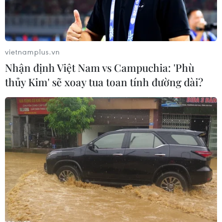
vietnamplus.vn
Nhận định Việt Nam vs Campuchia: 'Phù
thủy Kim' sẽ xoay tua toan tính đường dài?
Hiện trường vụ giẫm đạp ở Itaewon, Hàn Quốc đêm
29/10/2022. (Ảnh: Yonhap/TTXVN)
Ủy ban Điều tra đặc biệt của Hàn Quốc về thảm
họa giẫm đạp năm 2022 khiến 159 người thiệt
mạng tại khu phố Itaewon (Seoul) đã bắt đầu