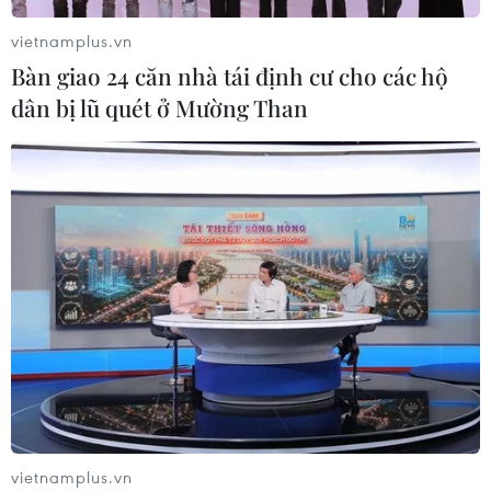
Xem thêm
vietnamplus.vn
Bàn giao 24 căn nhà tái định cư cho các hộ
dân bị lũ quét ở Mường Than
CƠ QUAN CHỦ QUẢN: THÔNG TẤN XÃ VIỆT NAM
Tổng Biên tập: TRẦN TIẾN DUẨN
Phó Tổng Biên tập: NGUYỄN THỊ TÁM, KHÚC THANH
THỦY
Sở hữu trí tuệ
Quy định sử dụng
RSS
Hỗ trợ
Ngôn ngữ
TTXVN
Dịch vụ tin
Quảng cáo
vietnamplus.vn