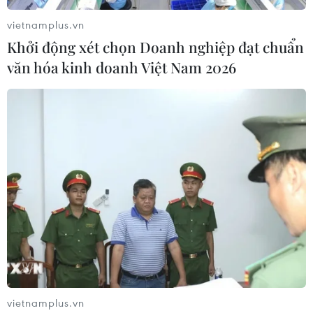
vietnamplus.vn
Khởi động xét chọn Doanh nghiệp đạt chuẩn
văn hóa kinh doanh Việt Nam 2026
Hàn Quốc thông qua dự luật yêu cầu mở
cuộc điều tra mới về thảm kịch Itaewon
02/05/2024 09:02
Dự luật thông qua với 256 phiếu thuận, 0 phiếu chống
và 3 phiếu trắng. Dự luật quy định việc thành lập một ủy
ban điều tra để tìm hiểu nguyên nhân gốc rễ của thảm
kịch xảy ra dịp lễ Halloween 2022.
vietnamplus.vn