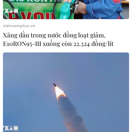
Anh công bố kết quả điều tra ban
đầu vụ đâm dao ở trung tâm London
vietnamplus.vn
06/08/2026 06:00
Xăng dầu trong nước đồng loạt giảm,
E10RON95-III xuống còn 22.324 đồng/lít
Hàn Quốc tăng cường giải pháp
ngăn chặn đánh bạc trực tuyến trong
quân đội
06/08/2026 04:52
Khẩn trường khám nghiệm
hiện trường, điều tra nguyên nhân
vụ cháy chợ Biên Hòa
06/08/2026 04:37