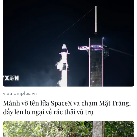
Hàn Quốc thúc đẩy điều
tra toàn diện về thảm họa
giẫm đạp Itaewon
Ủy ban đặc biệt sẽ tiến hành điều
tra nguyên nhân vụ việc, xem xét
trách nhiệm của các tổ chức và cá
nhân, xác định ảnh hưởng và thiệt
hại và đề xuất các biện pháp hỗ
trợ cho các nạn nhân.
vietnamplus.vn
Mảnh vỡ tên lửa SpaceX va chạm Mặt Trăng,
(TTXVN/Vietnam+)
dấy lên lo ngại về rác thải vũ trụ