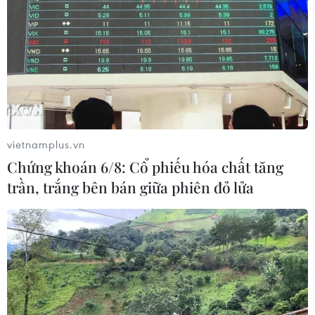
Thảm kịch giẫm đạp ở Itaewon
Hàn Quốc tổ chức lễ tưởng niệm lớn dành cho
các nạn nhân thảm họa Itaewon
Hàn Quốc điều tra toàn diện về thảm họa giẫm
đạp Itaewon
vietnamplus.vn
Quốc hội Hàn Quốc tưởng niệm 2 năm ngày
Chứng khoán 6/8: Cổ phiếu hóa chất tăng
xảy ra thảm kịch giẫm đạp Itaewon
trần, trắng bên bán giữa phiên đỏ lửa
Chính quyền Seoul tăng cường kiểm soát đám
đông dịp lễ Halloween
Hàn Quốc thúc đẩy điều tra toàn diện về thảm
họa giẫm đạp Itaewon