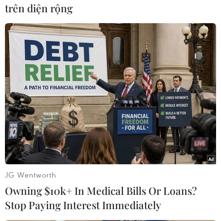
trên diện rộng
#Emirates
#Viện trợ
#Xung đột tại Ukraine
JG Wentworth
#COVID-19
#Chiến dịch quân sự tại Ukraine
Nga
Owning $10k+ In Medical Bills Or Loans?
UAE
Stop Paying Interest Immediately