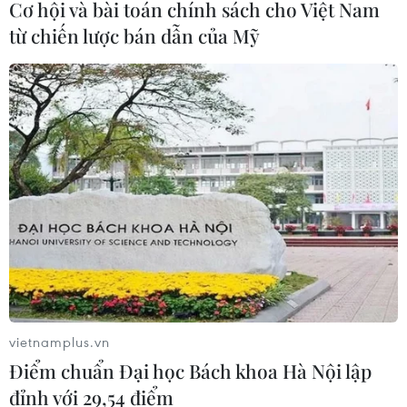
Cơ hội và bài toán chính sách cho Việt Nam
từ chiến lược bán dẫn của Mỹ
Bảo đảm an toàn hệ thống ngân
hàng và phát triển kinh tế số
09/08/2026 06:20
Trung Quốc công bố kế hoạch phát
triển ngành hàng không dân dụng
09/08/2026 05:12
Các khoản hoàn thuế tác động tích
vietnamplus.vn
cực đến kết quả kinh doanh của
Điểm chuẩn Đại học Bách khoa Hà Nội lập
doanh nghiệp Mỹ
đỉnh với 29,54 điểm
09/08/2026 04:35