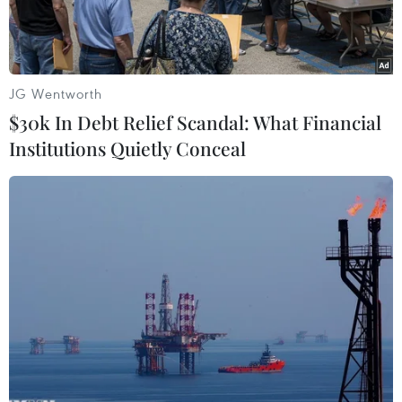
JG Wentworth
$30k In Debt Relief Scandal: What Financial
Institutions Quietly Conceal
Máy bay của hãng hàng không Emirates tại sân bay quốc tế
Dubai, UAE. (Ảnh: AFP/TTXVN)
Ngày 29/3, Chủ tịch hãng hàng không Emirates
(Các tiểu vương quốc Arab thống nhất -UAE)
Tim Clark khẳng định hãng này sẽ tiếp tục khai
thác các chuyến bay tới Nga cho tới khi có quyết