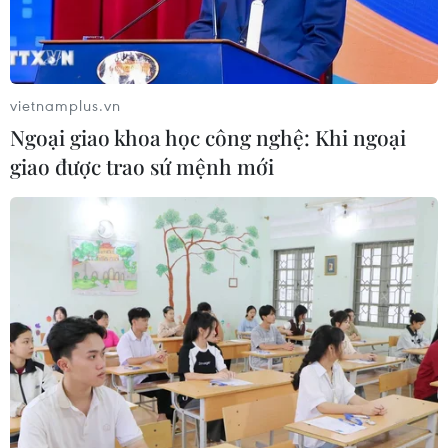
đã giảm 75%, xuống còn hơn 3 tỷ USD.
vietnamplus.vn
Ngoại giao khoa học công nghệ: Khi ngoại
giao được trao sứ mệnh mới
Emirates cảnh báo biến thể Omicron gây
cú sốc lớn cho ngành hàng không
30/11/2021 11:04