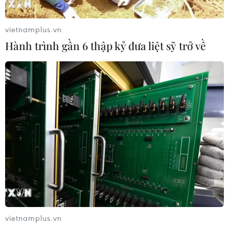
trưởng xanh”
09/08/2026 08:59
vietnamplus.vn
Hành trình gần 6 thập kỷ đưa liệt sỹ trở về
Hà Nội đề xuất gia hạn 6 tháng đối
với 6 dự án đầu tư quy mô lớn
09/08/2026 08:42
Xuất khẩu dệt may 7 tháng đạt trên
27 tỷ USD, duy trì đà tăng trưởng
09/08/2026 08:25
Hải Phòng điều chỉnh kịch bản tăng
trưởng, quyết tâm đạt GRDP 13%
vietnamplus.vn
09/08/2026 08:25