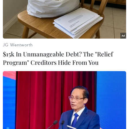
JG Wentworth
$15k In Unmanageable Debt? The "Relief
Program" Creditors Hide From You
Hãng hàng không Emirates lần đầu tiên
báo lỗ trong hơn 30 năm
12/11/2020 10:44
Do tác động của đại dịch, doanh thu của hãng hàng
không Emirates trong sáu tháng (tính đến tháng 9/2020)