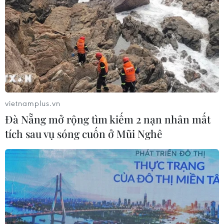
vietnamplus.vn
Đà Nẵng mở rộng tìm kiếm 2 nạn nhân mất
tích sau vụ sóng cuốn ở Mũi Nghê
TIN CÙNG CHUYÊN MỤC