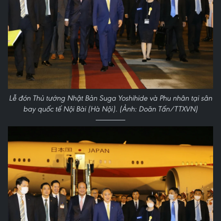
Lễ đón Thủ tướng Nhật Bản Suga Yoshihide và Phu nhân tại sân
bay quốc tế Nội Bài (Hà Nội). (Ảnh: Doãn Tấn/TTXVN)