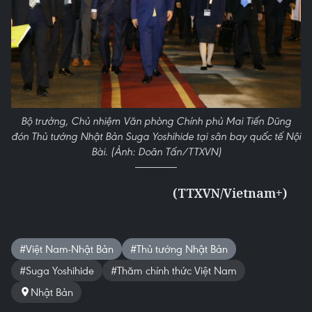
Bộ trưởng, Chủ nhiệm Văn phòng Chính phủ Mai Tiến Dũng
đón Thủ tướng Nhật Bản Suga Yoshihide tại sân bay quốc tế Nội
Bài. (Ảnh: Doãn Tấn/TTXVN)
(TTXVN/Vietnam+)
#Việt Nam-Nhật Bản
#Thủ tướng Nhật Bản
#Suga Yoshihide
#Thăm chính thức Việt Nam
Nhật Bản