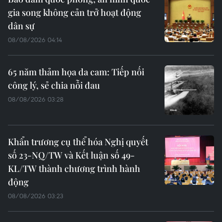
gia song không cản trở hoạt động
dân sự
08/08/2026 04:14
65 năm thảm họa da cam: Tiếp nối
công lý, sẻ chia nỗi đau
08/08/2026 03:28
Khẩn trương cụ thể hóa Nghị quyết
số 23-NQ/TW và Kết luận số 49-
KL/TW thành chương trình hành
động
08/08/2026 03:23