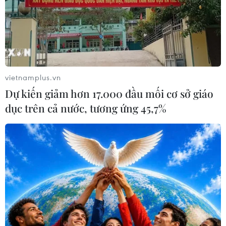
#Hội Chữ thập đỏ Việt Nam
#Đồng bào miền Trung
#Chiến dịch nhắn tin
#Cứu trợ khẩn cấp
vietnamplus.vn
Theo dõi VietnamPlus
Dự kiến giảm hơn 17.000 đầu mối cơ sở giáo
dục trên cả nước, tương ứng 45,7%
TIN LIÊN QUAN