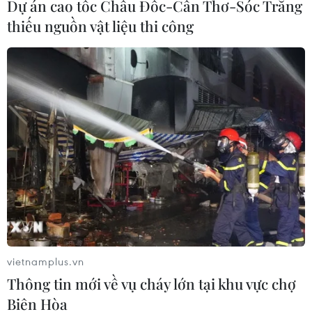
Dự án cao tốc Châu Đốc-Cần Thơ-Sóc Trăng
thiếu nguồn vật liệu thi công
vietnamplus.vn
Thông tin mới về vụ cháy lớn tại khu vực chợ
Biên Hòa