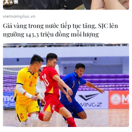
vietnamplus.vn
Giá vàng trong nước tiếp tục tăng, SJC lên
ngưỡng 143,3 triệu đồng mỗi lượng
Chuyện cứu trợ vùng lũ: ''Hãy giúp cái dân
cần thay vì cái mình có''
23/10/2020 05:48
Những ngày qua câu chuyện cứu trợ luôn là đề tài
“nóng” trên khắp các “mặt trận,” từ cộng đồng xã hội