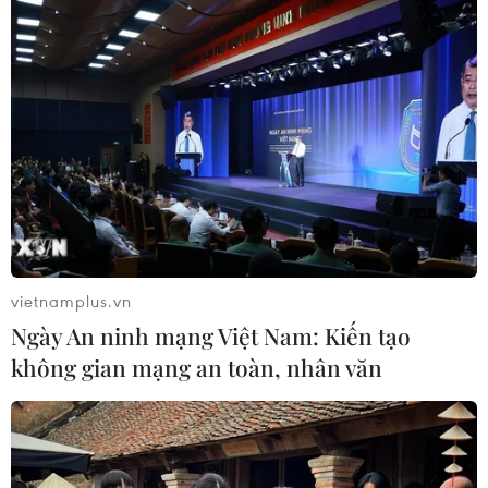
Thời tiết ngày 6/8: Bão số 3 đã di
chuyển ra ngoài Biển Đông
05/08/2026 23:15
Hưởng ứng Ngày An
ninh mạng Việt Nam: Những thông
điệp thiết thực về an toàn số
05/08/2026 22:58
vietnamplus.vn
Ngày An ninh mạng Việt Nam: Kiến tạo
Đề xuất trợ cấp một lần cho giáo viên
không gian mạng an toàn, nhân văn
mầm non đã nghỉ công tác chưa
hưởng chế độ
05/08/2026 14:59