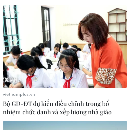
23/10/2020 22:39
Phong trào quyên góp ủng hộ đồng bào miền Trung đã
và đang tiếp tục được các cơ quan, đoàn thể, tổ chức
và cá nhân trên cả nước phát động mạnh mẽ nhằm
chung tay cùng bà con khắc phục hậu quả mưa lũ.
vietnamplus.vn
Bộ GD-ĐT dự kiến điều chỉnh trong bổ
nhiệm chức danh và xếp lương nhà giáo