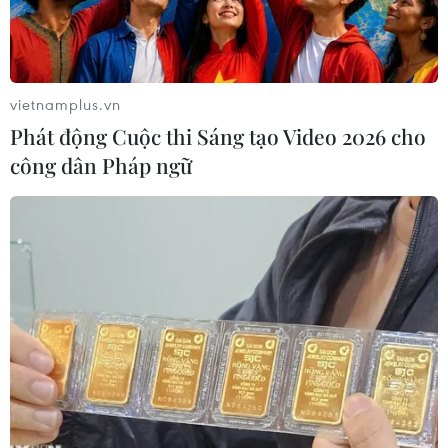
vietnamplus.vn
Phát động Cuộc thi Sáng tạo Video 2026 cho
công dân Pháp ngữ
Các hãng bay vận chuyển miễn phí hàng
hoá cứu trợ tới miền Trung
19/10/2020 01:31
Các hãng bay sẽ tiếp nhận và vận chuyển miễn phí
hàng hóa cứu trợ của các cơ quan, tổ chức xã hội, từ
thiện tới đồng bào chịu ảnh hưởng bởi mưa lũ miền
Trung.