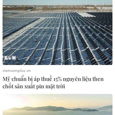
''Tạo điều kiện thuận lợi cho hoạt động tài
trợ nhân dân vùng lũ''
24/10/2020 07:51
Thủ tướng yêu cầu cần nhanh chóng đảm bảo cuộc
sống bình thường cho nhân dân trong vùng lũ lụt, vận
động cả hệ thống chính trị “xắn tay áo” hỗ trợ người
dân trong tái thiết cuộc sống.
vietnamplus.vn
Mỹ chuẩn bị áp thuế 15% nguyên liệu then
chốt sản xuất pin mặt trời