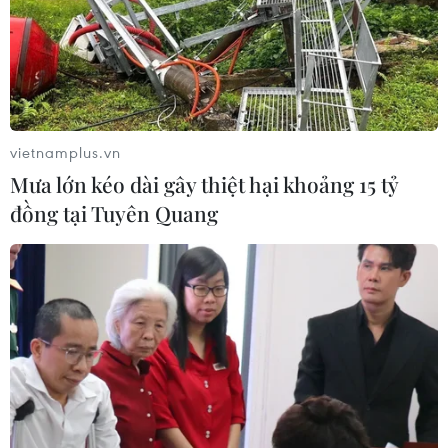
nhắn).
vietnamplus.vn
Mưa lớn kéo dài gây thiệt hại khoảng 15 tỷ
đồng tại Tuyên Quang
Lãnh đạo Hội Chữ thập đỏ Việt Nam và các đại biểu nhắn tin
ủng hộ Vì đồng bào vùng lũ. (Ảnh: Thanh Tùng/TTXVN)
Ngày 26/10, Trung ương Hội Chữ thập đỏ Việt
Nam tổ chức lễ tiếp nhận ủng hộ đồng bào miền
Trung; phát động chương trình nhắn tin "Vì