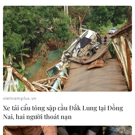
vietnamplus.vn
Xe tải cẩu tông sập cầu Đắk Lung tại Đồng
Nai, hai người thoát nạn