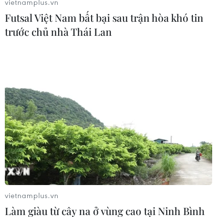
vietnamplus.vn
cho đến bên lề nghị trường kỳ họp thứ 10, Quốc hội
Futsal Việt Nam bất bại sau trận hòa khó tin
khóa XIV...
trước chủ nhà Thái Lan
Cả nước chung tay giúp đỡ miền Trung
vietnamplus.vn
Làm giàu từ cây na ở vùng cao tại Ninh Bình
khắc phục hậu quả mưa lũ