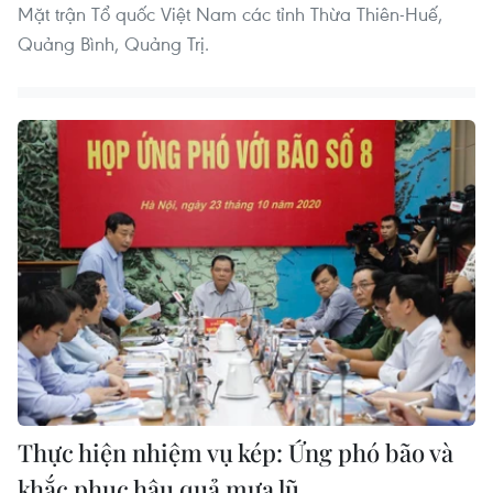
Mặt trận Tổ quốc Việt Nam các tỉnh Thừa Thiên-Huế,
Quảng Bình, Quảng Trị.
Thực hiện nhiệm vụ kép: Ứng phó bão và
khắc phục hậu quả mưa lũ