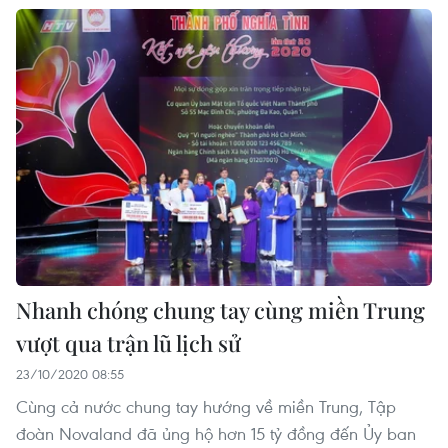
Nhanh chóng chung tay cùng miền Trung
vượt qua trận lũ lịch sử
23/10/2020 08:55
Cùng cả nước chung tay hướng về miền Trung, Tập
đoàn Novaland đã ủng hộ hơn 15 tỷ đồng đến Ủy ban