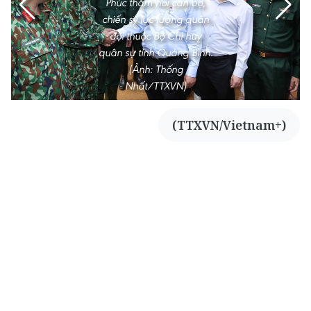
Phúc thăm hỏi cán bộ,
chiến sỹ lực lượng quân
đội thuộc Bộ Chỉ huy
quân sự tỉnh Quảng Bình.
(Ảnh: Thống
Nhất/TTXVN)
(TTXVN/Vietnam+)