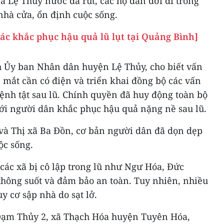
 Lệ Thủy nước đã rút, các hộ dân dời đi trong
 nhà cửa, ổn định cuộc sống.
ác khắc phục hậu quả lũ lụt tại Quảng Bình]
h Ủy ban Nhân dân huyện Lệ Thủy, cho biết vấn
c mắt cần có điện và triển khai đồng bộ các vấn
bệnh tật sau lũ. Chính quyền đã huy động toàn bộ
với người dân khắc phục hậu quả nặng nề sau lũ.
và Thị xã Ba Đồn, cơ bản người dân đã dọn dẹp
ộc sống.
các xã bị cô lập trong lũ như Ngư Hóa, Đức
hông suốt và đảm bảo an toàn. Tuy nhiên, nhiều
 cơ sập nhà do sạt lở.
Đạm Thủy 2, xã Thạch Hóa huyện Tuyên Hóa,