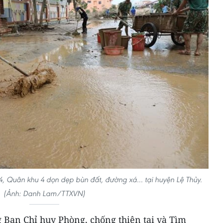
4, Quân khu 4 dọn dẹp bùn đất, đường xá... tại huyện Lệ Thủy.
(Ảnh: Danh Lam/TTXVN)
 Ban Chỉ huy Phòng, chống thiên tai và Tìm