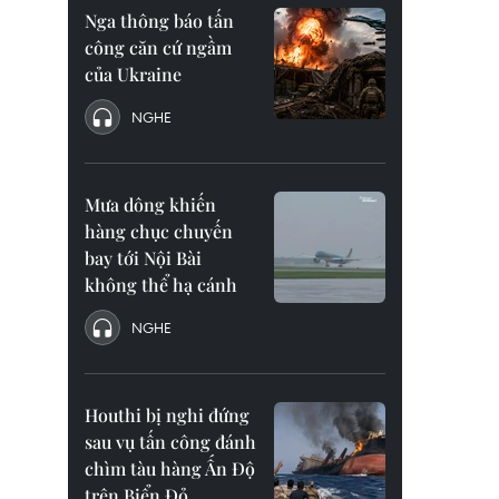
Nga thông báo tấn
công căn cứ ngầm
của Ukraine
NGHE
Mưa dông khiến
hàng chục chuyến
bay tới Nội Bài
không thể hạ cánh
NGHE
Houthi bị nghi đứng
sau vụ tấn công đánh
chìm tàu hàng Ấn Độ
trên Biển Đỏ