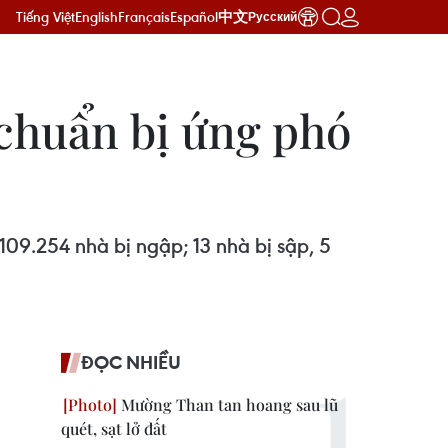
Tiếng Việt
English
Français
Español
中文
Русский
 chuẩn bị ứng phó
 109.254 nhà bị ngập; 13 nhà bị sập, 5
ĐỌC NHIỀU
Mường Than tan hoang sau lũ
quét, sạt lở đất