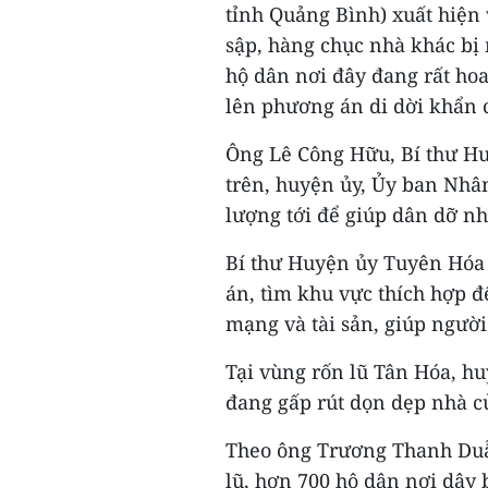
tỉnh Quảng Bình) xuất hiện v
sập, hàng chục nhà khác bị 
hộ dân nơi đây đang rất ho
lên phương án di dời khẩn 
Ông Lê Công Hữu, Bí thư Hu
trên, huyện ủy, Ủy ban Nhâ
lượng tới để giúp dân dỡ nh
Bí thư Huyện ủy Tuyên Hóa 
án, tìm khu vực thích hợp đ
mạng và tài sản, giúp người
Tại vùng rốn lũ Tân Hóa, h
đang gấp rút dọn dẹp nhà c
Theo ông Trương Thanh Duẫ
lũ, hơn 700 hộ dân nơi dây 