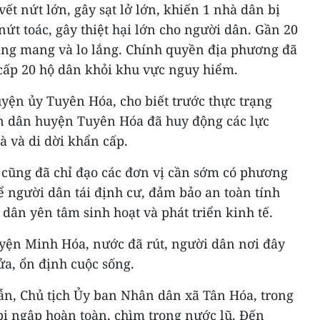
ết nứt lớn, gây sạt lở lớn, khiến 1 nhà dân bị
nứt toác, gây thiệt hại lớn cho người dân. Gần 20
ang mang và lo lắng. Chính quyền địa phương đã
cấp 20 hộ dân khỏi khu vực nguy hiểm.
yện ủy Tuyên Hóa, cho biết trước thực trạng
n dân huyện Tuyên Hóa đã huy động các lực
à và di dời khẩn cấp.
cũng đã chỉ đạo các đơn vị cần sớm có phương
ể người dân tái định cư, đảm bảo an toàn tính
 dân yên tâm sinh hoạt và phát triển kinh tế.
uyện Minh Hóa, nước đã rút, người dân nơi đây
ửa, ổn định cuộc sống.
n, Chủ tịch Ủy ban Nhân dân xã Tân Hóa, trong
bị ngập hoàn toàn, chìm trong nước lũ. Đến