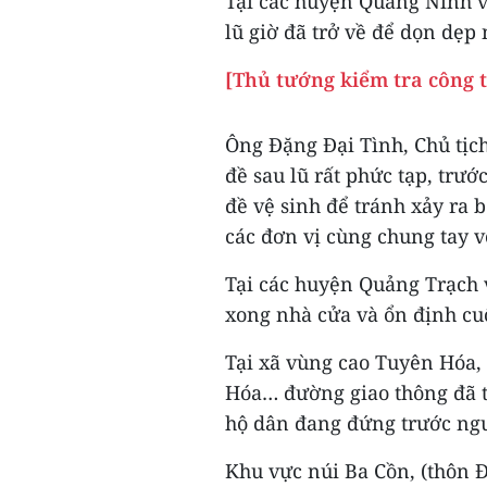
Tại các huyện Quảng Ninh và
lũ giờ đã trở về để dọn dẹp
[Thủ tướng kiểm tra công t
Ông Đặng Đại Tình, Chủ tịc
đề sau lũ rất phức tạp, trướ
đề vệ sinh để tránh xảy ra 
các đơn vị cùng chung tay 
Tại các huyện Quảng Trạch 
xong nhà cửa và ổn định cu
Tại xã vùng cao Tuyên Hóa, 
Hóa… đường giao thông đã t
hộ dân đang đứng trước nguy
Khu vực núi Ba Cồn, (thôn 