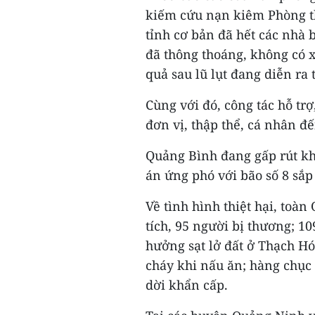
kiếm cứu nạn kiêm Phòng th
tỉnh cơ bản đã hết các nhà 
đã thông thoáng, không có x
quả sau lũ lụt đang diễn ra 
Cùng với đó, công tác hỗ tr
đơn vị, thập thể, cá nhân đ
Quảng Bình đang gấp rút kh
án ứng phó với bão số 8 sắp 
Về tình hình thiệt hại, toà
tích, 95 người bị thương; 10
hưởng sạt lở đất ở Thạch Hó
cháy khi nấu ăn; hàng chục 
dời khẩn cấp.