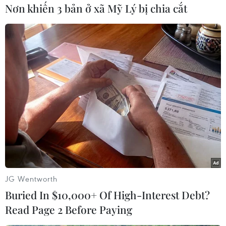
Nơn khiến 3 bản ở xã Mỹ Lý bị chia cắt
Chiến sỹ Trung đoàn 1, Sư đoàn 324, Quân khu 4 dọn dẹp bùn
đất, đường xá...tại huyện Lệ Thủy. (Ảnh: Danh Lam/TTXVN)
JG Wentworth
Buried In $10,000+ Of High-Interest Debt?
Chiến sỹ Trung đoàn 1, Sư đoàn 324, Quân khu 4 dọn dẹp bùn
Read Page 2 Before Paying
đất, đường xá...tại huyện Lệ Thủy. (Ảnh: Danh Lam/TTXVN)