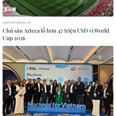
vietnamplus.vn
Chủ sân Azteca lỗ hơn 47 triệu USD vì World
Cup 2026
Lực lượng đoàn viên thanh niên dọn dẹp vệ sinh trường Mầm
non thị trấn Kiến Giang, huyện Lệ Thủy (Quảng Bình). (Ảnh:
Danh Lam/TTXVN)
(TTXVN/Vietnam+)