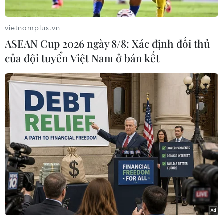
vietnamplus.vn
ASEAN Cup 2026 ngày 8/8: Xác định đối thủ
của đội tuyển Việt Nam ở bán kết
Giáo viên, đoàn viên thanh niên dọn dẹp vệ sinh trường Mầm
non thị trấn Kiến Giang, huyện Lệ Thủy (Quảng Bình). (Ảnh:
Danh Lam/TTXVN)