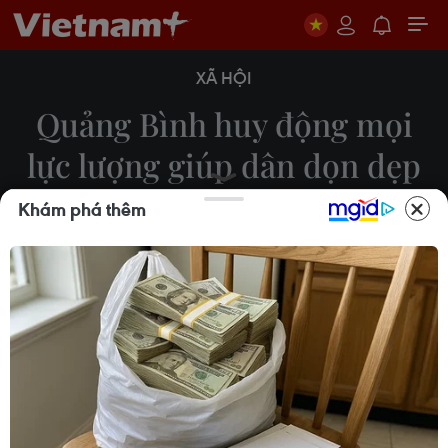
XÃ HỘI
Quảng Bình huy động mọi
lực lượng giúp dân dọn dẹp
vệ sinh sau lũ lụt
Khám phá thêm
24/10/2020 04:09
Tỉnh Quảng Bình huy động các lực lượng quân đội,
công an, dân quân, đoàn thanh niên, tình nguyện
viên tham gia dọn dẹp bùn đất, vệ sinh đường xá,
nhà cửa, giúp nhân dân sớm ổn định cuộc sống.