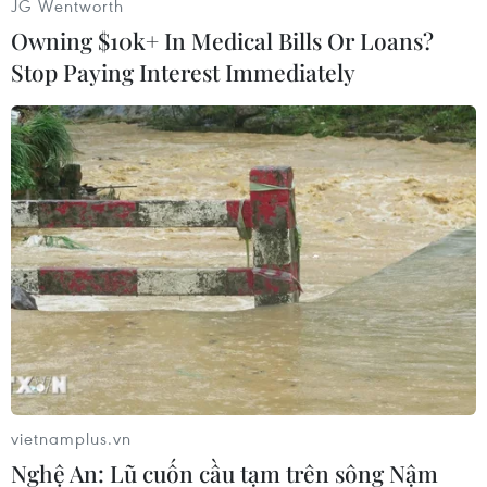
JG Wentworth
Owning $10k+ In Medical Bills Or Loans?
Stop Paying Interest Immediately
Người dân huyện Lệ Thủy dọn dẹp nhà cửa. (Ảnh: Danh
Lam/TTXVN)
vietnamplus.vn
Nghệ An: Lũ cuốn cầu tạm trên sông Nậm