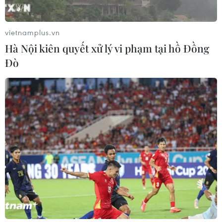
công lý, sẻ chia nỗi đau
08/08/2026 03:28
vietnamplus.vn
Hà Nội kiên quyết xử lý vi phạm tại hồ Đồng
Vĩnh Long: Còn thông tin là còn tìm
Đò
kiếm, không bỏ sót hài cốt liệt sỹ
08/08/2026 03:23
Kết luận số 75-KL/TW: Cà Mau chủ
động thích ứng với biến đổi khí hậu
08/08/2026 02:53
Hà Nội sắp xếp trường học - cuộc
chuyển đổi về tư duy quản trị giáo