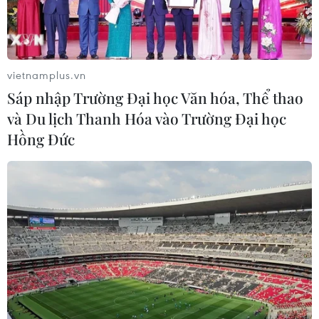
Giáo viên dọn dẹp vệ sinh trường Mầm non thị trấn Kiến Giang,
huyện Lệ Thủy (Quảng Bình). (Ảnh: Danh Lam/TTXVN)
vietnamplus.vn
Sáp nhập Trường Đại học Văn hóa, Thể thao
và Du lịch Thanh Hóa vào Trường Đại học
Hồng Đức
Người dân huyện Lệ Thủy dọn dẹp nhà cửa. (Ảnh: Danh
Lam/TTXVN)