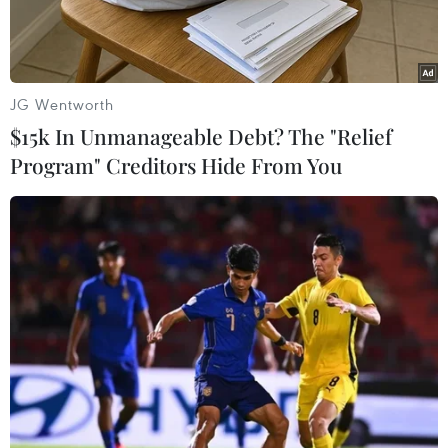
JG Wentworth
$15k In Unmanageable Debt? The "Relief
Program" Creditors Hide From You
Lực lượng dân quân, đoàn viên thanh niên dọn dẹp vệ sinh
trường Mầm non thị trấn Kiến Giang, huyện Lệ Thủy (Quảng
Bình).(Ảnh: Danh Lam/TTXVN)