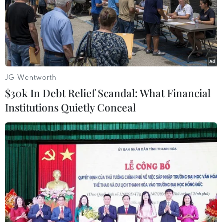
Lực lượng dân quân, đoàn viên thanh niên dọn dẹp vệ sinh
trường Mầm non thị trấn Kiến Giang, huyện Lệ Thủy (Quảng
Bình).(Ảnh: Danh Lam/TTXVN)
JG Wentworth
$30k In Debt Relief Scandal: What Financial
Institutions Quietly Conceal