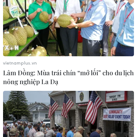
Lực lượng đoàn viên thanh niên dọn dẹp vệ sinh trường Mầm
non thị trấn Kiến Giang, huyện Lệ Thủy (Quảng Bình). (Ảnh:
Danh Lam/TTXVN)
vietnamplus.vn
Lâm Đồng: Mùa trái chín “mở lối” cho du lịch
nông nghiệp La Dạ