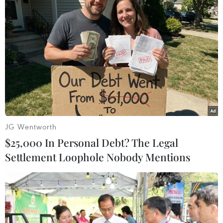
Giáo viên dọn dẹp vệ sinh trường Mầm non thị trấn Kiến Giang,
JG Wentworth
huyện Lệ Thủy (Quảng Bình). (Ảnh: Danh Lam/TTXVN)
$25,000 In Personal Debt? The Legal
Settlement Loophole Nobody Mentions