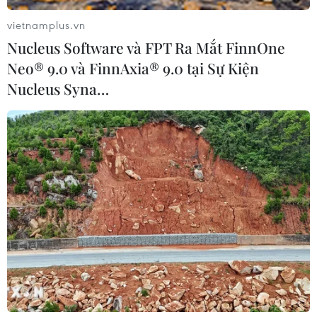
vietnamplus.vn
Nucleus Software và FPT Ra Mắt FinnOne
Neo® 9.0 và FinnAxia® 9.0 tại Sự Kiện
Nucleus Syna…
#Quảng Bình
#Mưa lũ miền Trung
#Dọn dẹp vệ sinh sau lũ lụt
#Môi trường
#Quân đội
Quảng Bình
Quảng Trị