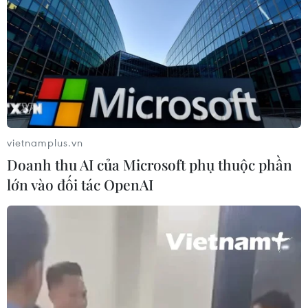
vùng biển phía Đông Nam
05/08/2026 14:55
Thả kỳ đà hoa về rừng đặc dụng
vườn chim Bạc Liêu
05/08/2026 13:45
vietnamplus.vn
Doanh thu AI của Microsoft phụ thuộc phần
Đẩy nhanh tiến độ Nhà máy điện rác
lớn vào đối tác OpenAI
ở Thanh Hóa trước áp lực xử lý rác
thải
05/08/2026 13:30
Bàn giao một cá thể Diều hoa Miến
Điện cho Vườn quốc gia Phong Nha-