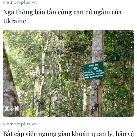
vietnamplus.vn
chỉ đạo ứng phó với lũ quét, sạt lở đất
Nga thông báo tấn công căn cứ ngầm của
26/08/2024 02:47
Ukraine
Trong những giờ tới, một số huyện, thành phố tiếp tục có
mưa lớn dẫn đến nguy cơ cao xảy ra lũ quét trên các
sông, suối nhỏ, sạt lở taluy, sườn dốc, đặc biệt là tại Đơn
Dương, Lạc Dương và Đà Lạt.
vietnamplus.vn
Bất cập việc ngừng giao khoán quản lý, bảo vệ