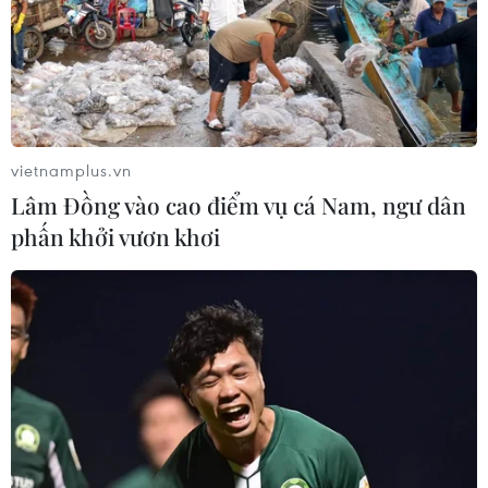
vietnamplus.vn
Lâm Đồng vào cao điểm vụ cá Nam, ngư dân
phấn khởi vươn khơi