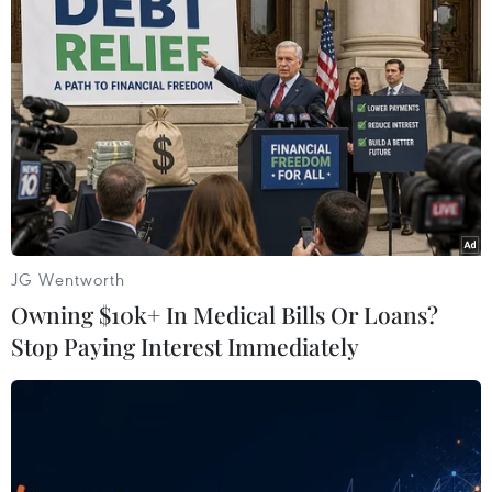
Việt Tiến: 90,2mm; Cam Cọn:
68,8mm; Long Khánh 52mm;
Thượng Hà: 56,4mm.
(TTXVN/Vietnam+)
JG Wentworth
Owning $10k+ In Medical Bills Or Loans?
Stop Paying Interest Immediately