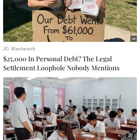
JG Wentworth
$25,000 In Personal Debt? The Legal
Settlement Loophole Nobody Mentions
Mưa dông khắp cả nước, cảnh báo lũ quét
tại các tỉnh miền núi Bắc Bộ
29/08/2024 22:59
Khu vực Bắc Bộ, Thanh Hóa, Nghệ An, Tây Nguyên và
Nam Bộ có mưa rào và dông, cục bộ có mưa to đến rất
to với lượng mưa từ 20-40mm, có nơi trên 90mm (thời
gian mưa tập trung vào chiều tối và đêm).