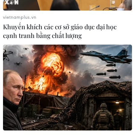
tỉnh Cao Bằng đã ban hành Công văn về việc tập trung
khắc phục hậu quả mưa lũ và chủ động ứng phó với
vietnamplus.vn
thiên tai.
Khuyến khích các cơ sở giáo dục đại học
cạnh tranh bằng chất lượng
Lâm Đồng: Mưa lớn kéo dài, tỉnh hỏa tốc