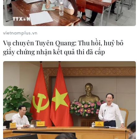
vietnamplus.vn
Vụ chuyên Tuyên Quang: Thu hồi, huỷ bỏ
giấy chứng nhận kết quả thi đã cấp
Cao Bằng nhanh chóng "4 tại chỗ" khắc
phục hậu quả mưa lũ Cao Bằng
26/08/2024 04:57
Trước tình hình mưa lũ nghiêm trọng, Ủy ban Nhân dân