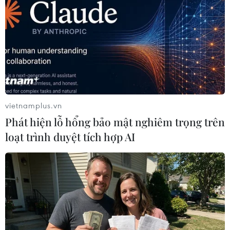
#Mưa lũ
#Yên Bái
#Sạt lở đất
#Xả lũ thủy điện
Lào Cai
Yên Bái
Theo dõi VietnamPlus
vietnamplus.vn
Phát hiện lỗ hổng bảo mật nghiêm trọng trên
loạt trình duyệt tích hợp AI
TIN LIÊN QUAN