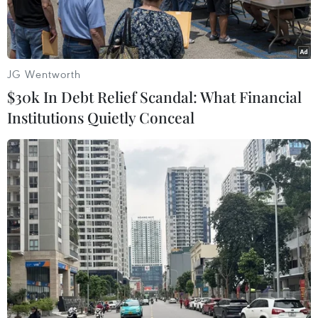
núi.
JG Wentworth
$30k In Debt Relief Scandal: What Financial
Institutions Quietly Conceal
Mưa lớn đã gây sạt lở tại 11 điểm trên các tuyến đường xã ở
huyện Văn Yên. (Ảnh: TTXVN phát)
Do chịu ảnh hưởng của rãnh áp thấp có trục đi