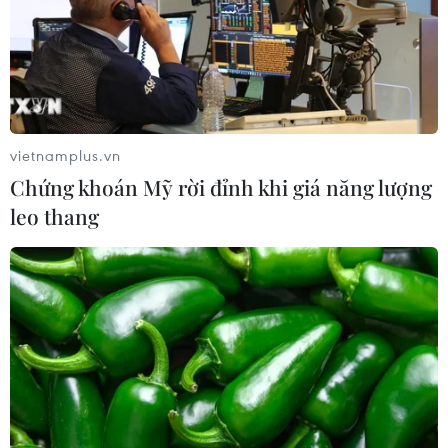
Phát hiện lỗ hổng bảo mật nghiêm trọng trên
loạt trình duyệt tích hợp AI
Doanh thu AI của Microsoft phụ thuộc phần lớn
vào đối tác OpenAI
vietnamplus.vn
AI của Anthropic và OpenAI có thể xóa dấu vết,
Chứng khoán Mỹ rời đỉnh khi giá năng lượng
giả danh tính khi bị bắt quả tang
leo thang
Các tập đoàn công nghệ Mỹ phản đối quy định
AI mới của chính quyền Trump
TIN LIÊN QUAN