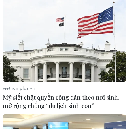
vietnamplus.vn
Mỹ siết chặt quyền công dân theo nơi sinh,
mở rộng chống “du lịch sinh con”