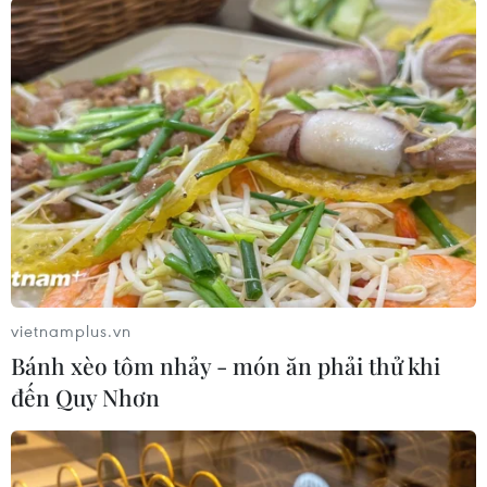
Những người ủng hộ cho rằng đây là bước đột
phá sẽ cải thiện cuộc sống và hoạt động kinh
doanh trên toàn thế giới.
Tuy nhiên, những người chỉ trích cảnh báo rằng
AI có thể bị lạm dụng trong nhiều tình huống
khác nhau dẫn đến việc tạo ra những tin tức giả
mạo.
Nhiều người kêu gọi các tiêu chuẩn quốc tế để
chi phối việc phát triển và sử dụng AI, đồng thời
kêu gọi hành động tại các hội nghị thượng đỉnh
vietnamplus.vn
của thế giới./.
Bánh xèo tôm nhảy - món ăn phải thử khi
đến Quy Nhơn
8+ phút Điểm
nóng: Vì sao thông tin sai