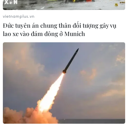
gấp bốn lần so với các cụm GPU lớn nhất hiện nay."
vietnamplus.vn
Đức tuyên án chung thân đối tượng gây vụ
lao xe vào đám đông ở Munich
Các nước thành viên Liên minh châu Âu
thông qua lần cuối dự luật AI