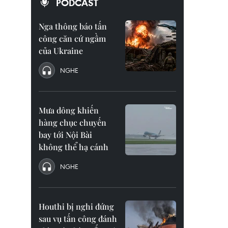
PODCAST
Nga thông báo tấn
công căn cứ ngầm
của Ukraine
NGHE
Mưa dông khiến
hàng chục chuyến
bay tới Nội Bài
không thể hạ cánh
NGHE
Houthi bị nghi đứng
sau vụ tấn công đánh