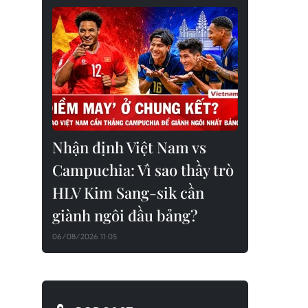
Nhận định Việt Nam vs
Campuchia: Vì sao thầy trò
HLV Kim Sang-sik cần
giành ngôi đầu bảng?
06/08/2026 11:05