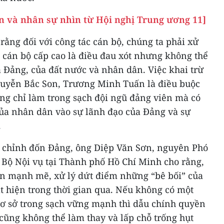
ện và nhân sự nhìn từ Hội nghị Trung ương 11]
ằng đối với công tác cán bộ, chúng ta phải xử
, cán bộ cấp cao là điều đau xót nhưng không thể
 Đảng, của đất nước và nhân dân. Việc khai trừ
guyễn Bắc Son, Trương Minh Tuấn là điều buộc
ng chỉ làm trong sạch đội ngũ đảng viên mà có
của nhân dân vào sự lãnh đạo của Đảng và sự
.
, chỉnh đốn Đảng, ông Diệp Văn Sơn, nguyên Phó
 Bộ Nội vụ tại Thành phố Hồ Chí Minh cho rằng,
ến mạnh mẽ, xử lý dứt điểm những “bê bối” của
t hiện trong thời gian qua. Nếu không có một
ơ sở trong sạch vững mạnh thì dẫu chính quyền
 cũng không thể làm thay và lấp chỗ trống hụt