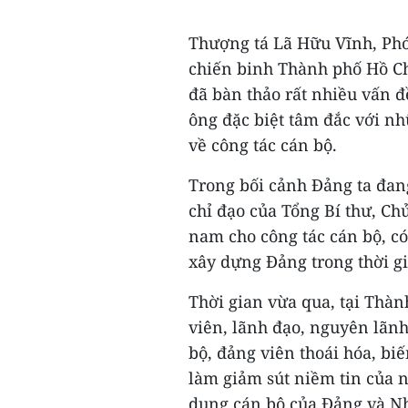
Thượng tá Lã Hữu Vĩnh, Phó
chiến binh Thành phố Hồ Ch
đã bàn thảo rất nhiều vấn đ
ông đặc biệt tâm đắc với nh
về công tác cán bộ.
Trong bối cảnh Đảng ta đang
chỉ đạo của Tổng Bí thư, C
nam cho công tác cán bộ, có
xây dựng Đảng trong thời gi
Thời gian vừa qua, tại Thà
viên, lãnh đạo, nguyên lãnh
bộ, đảng viên thoái hóa, bi
làm giảm sút niềm tin của n
dụng cán bộ của Đảng và N