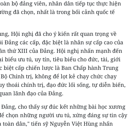
toàn bộ đảng viên, nhân dân tiếp tục thực hiện
ường đã chọn, nhất là trong bối cảnh quốc tế
ng, Hội nghị đã cho ý kiến rất quan trọng về
i Đảng các cấp, đặc biệt là nhân sự cấp cao của
 lần thứ XIII của Đảng. Hội nghị nhấn mạnh đến
biểu ưu tú, uy tín, tiêu biểu cho đức, tài, giới
ặc biệt cấp chiến lược là Ban Chấp hành Trung
 Bộ Chính trị, không để lọt kẻ chạy chức chạy
y thoái chính trị, đạo đức lối sống, tự diễn biến,
 quan lãnh đạo của Đảng.
a Đảng, cho thấy sự đúc kết những bài học xương
để chọn những người ưu tú, xứng đáng sự tin cậy
à toàn dân," tiến sỹ Nguyễn Việt Hùng nhấn