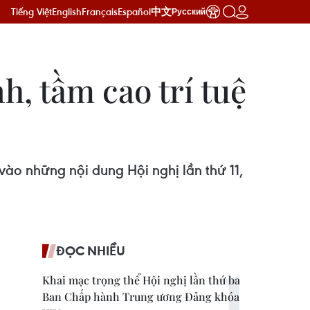
Tiếng Việt
English
Français
Español
中文
Русский
h, tầm cao trí tuệ
ào những nội dung Hội nghị lần thứ 11,
ĐỌC NHIỀU
Khai mạc trọng thể Hội nghị lần thứ ba
Ban Chấp hành Trung ương Đảng khóa