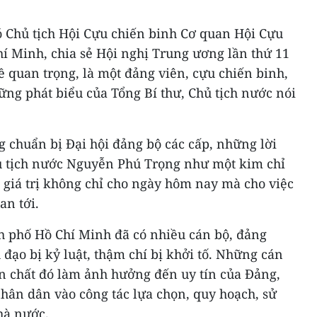
 Chủ tịch Hội Cựu chiến binh Cơ quan Hội Cựu
í Minh, chia sẻ Hội nghị Trung ương lần thứ 11
ề quan trọng, là một đảng viên, cựu chiến binh,
ững phát biểu của Tổng Bí thư, Chủ tịch nước nói
 chuẩn bị Đại hội đảng bộ các cấp, những lời
hủ tịch nước Nguyễn Phú Trọng như một kim chỉ
 giá trị không chỉ cho ngày hôm nay mà cho việc
an tới.
nh phố Hồ Chí Minh đã có nhiều cán bộ, đảng
 đạo bị kỷ luật, thậm chí bị khởi tố. Những cán
ến chất đó làm ảnh hưởng đến uy tín của Đảng,
hân dân vào công tác lựa chọn, quy hoạch, sử
hà nước.