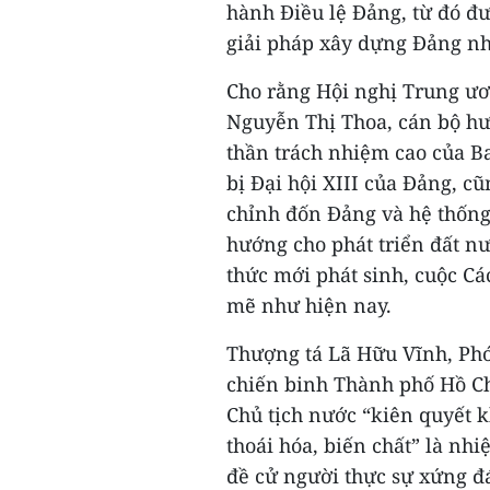
hành Điều lệ Đảng, từ đó đ
giải pháp xây dựng Đảng nh
Cho rằng Hội nghị Trung ươn
Nguyễn Thị Thoa, cán bộ hưu
thần trách nhiệm cao của B
bị Đại hội XIII của Đảng, c
chỉnh đốn Đảng và hệ thống
hướng cho phát triển đất nư
thức mới phát sinh, cuộc C
mẽ như hiện nay.
Thượng tá Lã Hữu Vĩnh, Phó
chiến binh Thành phố Hồ Ch
Chủ tịch nước “kiên quyết 
thoái hóa, biến chất” là nh
đề cử người thực sự xứng đá