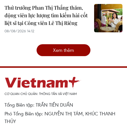
Thứ trưởng Phan Thị Thắng thăm,
động viên lực lượng tìm kiếm hài cốt
liệt sĩ tại Công viên Lê Thị Riêng
08/08/2026 14:12
Xem thêm
CƠ QUAN CHỦ QUẢN: THÔNG TẤN XÃ VIỆT NAM
Tổng Biên tập: TRẦN TIẾN DUẨN
Phó Tổng Biên tập: NGUYỄN THỊ TÁM, KHÚC THANH
THỦY