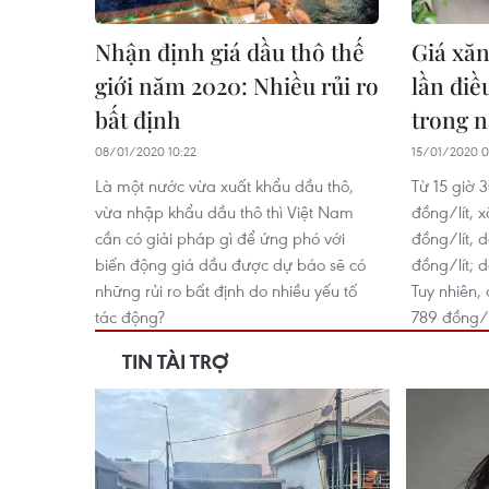
Nhận định giá dầu thô thế
Giá xă
giới năm 2020: Nhiều rủi ro
lần điề
bất định
trong 
08/01/2020 10:22
15/01/2020 0
Là một nước vừa xuất khẩu dầu thô,
Từ 15 giờ
vừa nhập khẩu dầu thô thì Việt Nam
đồng/lít, 
cần có giải pháp gì để ứng phó với
đồng/lít, 
biến động giá dầu được dự báo sẽ có
đồng/lít; 
những rủi ro bất định do nhiều yếu tố
Tuy nhiên,
tác động?
789 đồng/