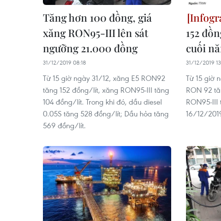
Tăng hơn 100 đồng, giá
xăng RON95-III lên sát
152 đồn
ngưỡng 21.000 đồng
cuối n
31/12/2019 08:18
31/12/2019 13
Từ 15 giờ ngày 31/12, xăng E5 RON92
Từ 15 giờ 
tăng 152 đồng/lít, xăng RON95-III tăng
RON 92 tăn
104 đồng/lít. Trong khi đó, dầu diesel
RON95-III 
0.05S tăng 528 đồng/lít; Dầu hỏa tăng
16/12/201
569 đồng/lít.