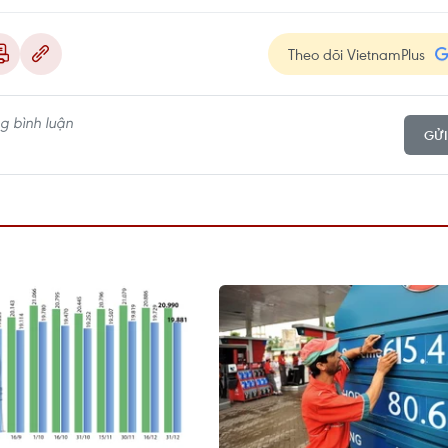
Theo dõi VietnamPlus
GỬI