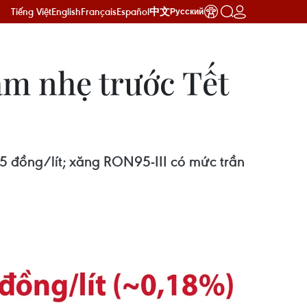
Tiếng Việt
English
Français
Español
中文
Русский
ảm nhẹ trước Tết
5 đồng/lít; xăng RON95-III có mức trần