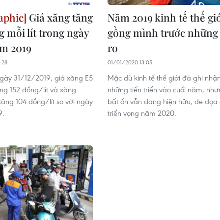
Giá xăng tăng
Năm 2019 kinh tế thế gi
g mỗi lít trong ngày
gồng mình trước những 
ăm 2019
ro
:28
01/01/2020 13:05
ngày 31/12/2019, giá xăng E5
Mặc dù kinh tế thế giới đã ghi nhậ
g 152 đồng/lít và xăng
những tiến triển vào cuối năm, nh
tăng 104 đồng/lít so với ngày
bất ổn vẫn đang hiện hữu, đe dọa
9.
triển vọng năm 2020.