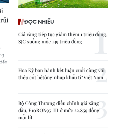
ới
rủi
ĐỌC NHIỀU
Giá vàng tiếp tục giảm thêm 1 triệu đồng,
SJC xuống mốc 139 triệu đồng
n
ưng
 đến
Hoa Kỳ ban hành kết luận cuối cùng với
thép cốt bêtông nhập khẩu từ Việt Nam
Bộ Công Thương điều chỉnh giá xăng
dầu, E10RON95-III ở mức 22.859 đồng
mỗi lít