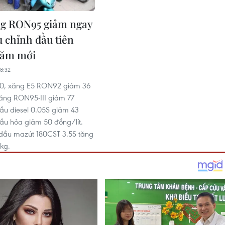
ng RON95 giảm ngay
u chỉnh đầu tiên
năm mới
8:32
 30, xăng E5 RON92 giảm 36
xăng RON95-III giảm 77
dầu diesel 0.05S giảm 43
dầu hỏa giảm 50 đồng/lít.
 dầu mazút 180CST 3.5S tăng
kg.