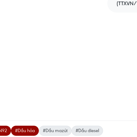
(TTXVN/
N92
#Dầu hỏa
#Dầu mazút
#Dầu diesel