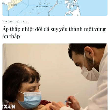
vietnamplus.vn
Áp thấp nhiệt đới đã suy yếu thành một vùng
áp thấp
Tàu chở dầu đầu tiên của Iran đã tới
Venezuela an toàn
24/05/2020 01:35
Đại sứ quán Iran tại Caracas cho biết chiếc tàu chở
nhiên liệu đầu tiên của nước này đã tới Venezuela với
sự hộ tống của FANB sau khi con tàu đi vào vùng lãnh
hải nước Nam Mỹ.