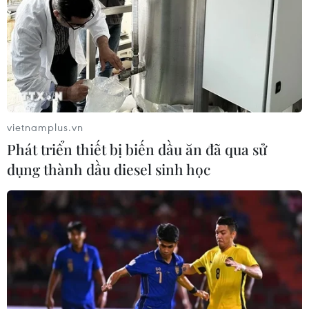
chuyển nhiên liệu tới Venezuela
16/05/2020 06:10
Hãng thông tấn Nour của Iran cảnh báo: "Nếu Mỹ muốn
tạo ra sự bất ổn ở vùng biển quốc tế, thì đó sẽ là một rủi
ro nguy hiểm và chắc chắn không thể tránh được hậu
quả."
vietnamplus.vn
Phát triển thiết bị biến dầu ăn đã qua sử
dụng thành dầu diesel sinh học