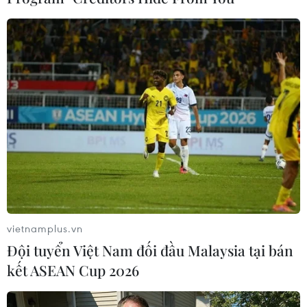
#Iran
#Venezuela
#lọc dầu thô
#nhà máy El Palito
#nhà máy lọc dầu ở nước ngoài
Iran
Venezuela
Theo dõi VietnamPlus
vietnamplus.vn
Đội tuyển Việt Nam đối đầu Malaysia tại bán
kết ASEAN Cup 2026