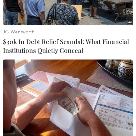
JG Wentworth
$30k In Debt Relief Scandal: What Financial
Institutions Quietly Conceal
Iran đã bắt đầu lọc dầu thô tại Venezuela với công suất khoảng
100.000 thùng/ngày. (Nguồn: AFP)
Theo phóng viên TTXVN tại Trung Đông, Bộ
trưởng Dầu mỏ Iran Javad Owji ngày 17/10
thông báo Iran đã bắt đầu lọc dầu thô tại