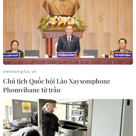
Venezuela cần tiếp tục hợp tác để giảm sản lượng dầu
mỏ và giúp duy trì ổn định giá “vàng đen.”
vietnamplus.vn
Chủ tịch Quốc hội Lào Xaysomphone
Phomvihane từ trần
Iran: Mỹ sẽ chịu hậu quả nếu ngăn Iran