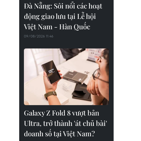
Đà Nẵng: Sôi nổi các hoạt
động giao lưu tại Lễ hội
Việt Nam - Hàn Quốc
09/08/2026 11:46
Galaxy Z Fold 8 vượt bản
Ultra, trở thành 'át chủ bài'
doanh số tại Việt Nam?