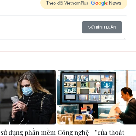
Theo dõi VietnamPlus
GỬI BÌNH LUẬN
a sử dụng phần mềm
Công nghệ - ''cửa thoát