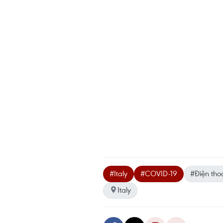
#Italy
#COVID-19
#Điện tho
Italy