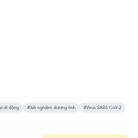
ại di động
#Xét nghiệm dương tính
#Virus SARS CoV-2