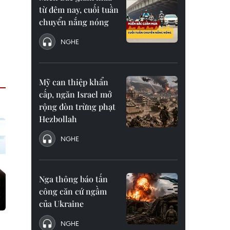
từ đêm nay, cuối tuần
chuyển nắng nóng
NGHE
Mỹ can thiệp khẩn
cấp, ngăn Israel mở
rộng đòn trừng phạt
Hezbollah
NGHE
Nga thông báo tấn
công căn cứ ngầm
của Ukraine
NGHE