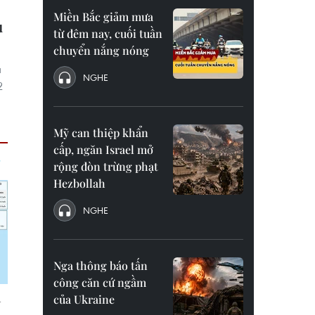
Miền Bắc giảm mưa
u
từ đêm nay, cuối tuần
chuyển nắng nóng
a
NGHE
2
Mỹ can thiệp khẩn
cấp, ngăn Israel mở
rộng đòn trừng phạt
Hezbollah
NGHE
Nga thông báo tấn
công căn cứ ngầm
của Ukraine