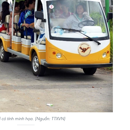
ỉ có tính minh họa. (Nguồn: TTXVN)