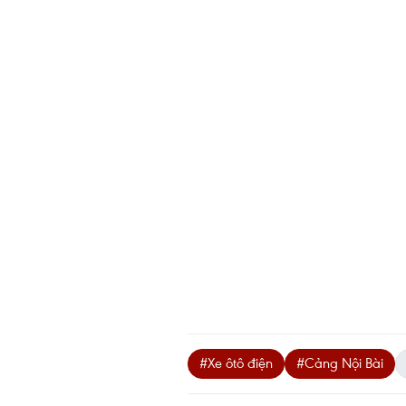
#Xe ôtô điện
#Cảng Nội Bài