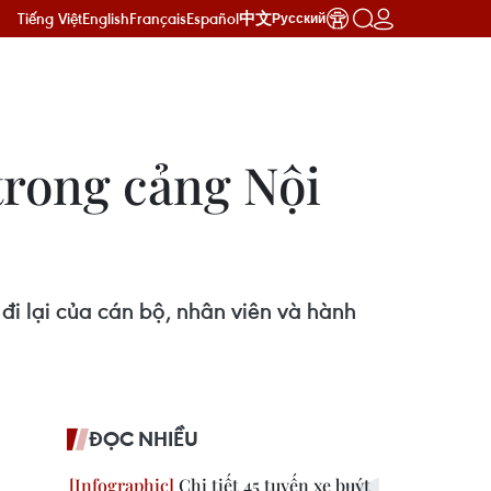
Tiếng Việt
English
Français
Español
中文
Русский
trong cảng Nội
đi lại của cán bộ, nhân viên và hành
ĐỌC NHIỀU
Chi tiết 45 tuyến xe buýt