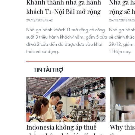
Khánh thành nhà ga hành
Nhà ga h
khách T1-Nội Bài mở rộng
rộng sẽ h
29/12/2013 12:42
26/12/2013 13:2
Nhà ga hành khách T1 mở rộng có công
Nhà ga hành 
suất 3 triệu hành khách/năm, gồm 5 cửa
sẽ chính thứ
đi và 2 cửa đến đã được đưa vào khai
29/12, giảm 
thác và sử dụng.
T1 hiện nay.