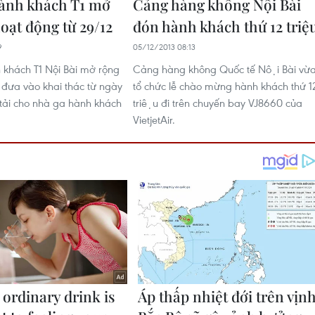
ành khách T1 mở
Cảng hàng không Nội Bài
oạt động từ 29/12
đón hành khách thứ 12 triệ
9
05/12/2013 08:13
khách T1 Nội Bài mở rộng
Cảng hàng không Quốc tế Nội Bài vừ
c đưa vào khai thác từ ngày
tổ chức lễ chào mừng hành khách thứ 1
tải cho nhà ga hành khách
triệu đi trên chuyến bay VJ8660 của
VietjetAir.