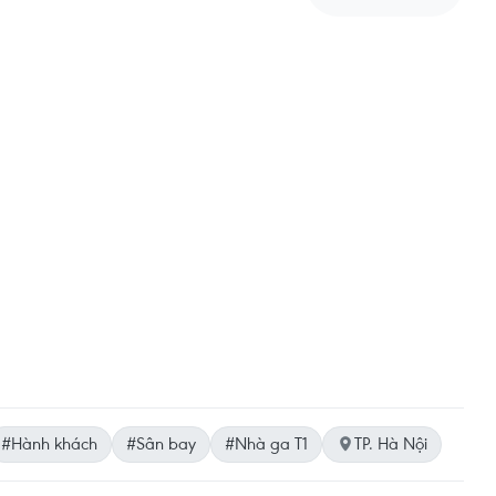
#Hành khách
#Sân bay
#Nhà ga T1
TP. Hà Nội