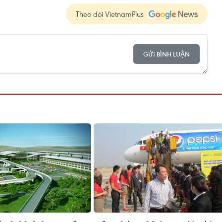
Theo dõi VietnamPlus
GỬI BÌNH LUẬN