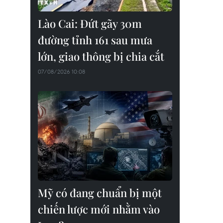
Lào Cai: Đứt gãy 30m
đường tỉnh 161 sau mưa
lớn, giao thông bị chia cắt
07/08/2026 10:08
Mỹ có đang chuẩn bị một
chiến lược mới nhằm vào