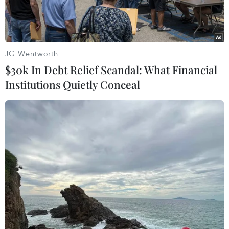
JG Wentworth
$30k In Debt Relief Scandal: What Financial
Institutions Quietly Conceal
Ông Nguyễn Tấn Tuân, Chủ tịch Ủy ban Nhân dân tỉnh Khánh
Hòa và bà Natasha Fyles, Thủ hiến Vùng lãnh thổ Bắc Australia,
trao đổi Biên bản ký kết. (Ảnh: TTXVN phát)
Theo Thư mời của Thủ hiến Vùng lãnh thổ Bắc
Australia, Đoàn đại biểu của tỉnh Khánh Hòa đã