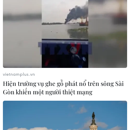
dục và ứng phó biến đổi khí hậu
11/07/2023 13:36
Giáo sư Frank Jotzo mong muốn sẽ có thêm nhiều đóng
góp tích cực cho Việt Nam trong hợp tác lĩnh vực giáo
dục-đào tạo, ứng phó biến đổi khí hậu thời gian tới.
vietnamplus.vn
Hiện trường vụ ghe gỗ phát nổ trên sông Sài
Gòn khiến một người thiệt mạng