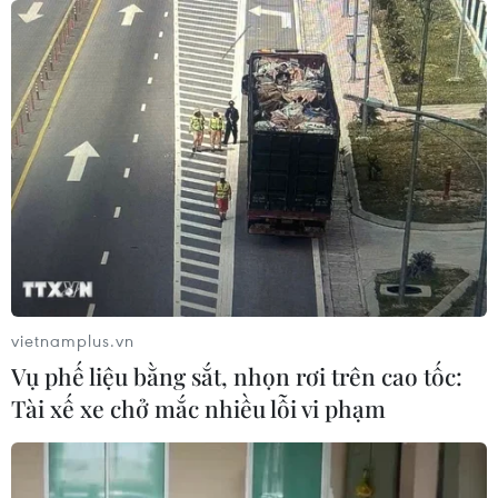
08/08/2026 12:55
Kết luận thanh tra về cơ sở nhà, đất
dôi dư sau sắp xếp tại thành phố Hải
Phòng
08/08/2026 12:53
Động lực mới cho hợp tác thương
mại Việt Nam-Australia
vietnamplus.vn
08/08/2026 12:20
Vụ phế liệu bằng sắt, nhọn rơi trên cao tốc:
Tài xế xe chở mắc nhiều lỗi vi phạm
Sửa đổi Luật Dầu khí: Phân cấp,
phân quyền nhưng phải kiểm soát