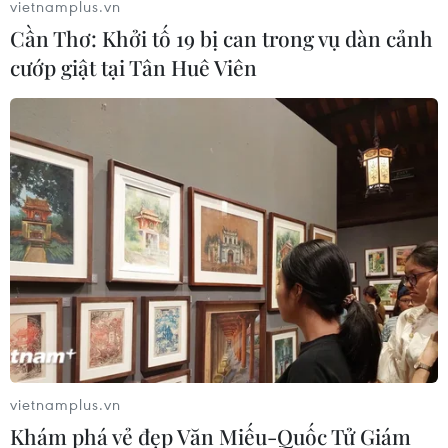
vietnamplus.vn
Cần Thơ: Khởi tố 19 bị can trong vụ dàn cảnh
cướp giật tại Tân Huê Viên
Việt Nam-Australia thúc đẩy tiềm năng
hợp tác về đổi mới sáng tạo
30/06/2023 06:30
Australia-Việt Nam đều có chung mục tiêu đặt nền tảng
cho sự tăng trưởng trong tương lai dựa trên khoa học và
công nghệ, thúc đẩy tiềm năng hợp tác quốc tế trong
đổi mới sáng tạo toàn cầu và khu vực.
vietnamplus.vn
Khám phá vẻ đẹp Văn Miếu-Quốc Tử Giám