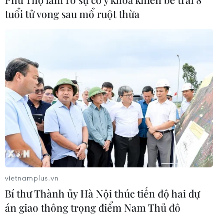
Ngân hàng Trung ương Trung Quốc
tuổi tử vong sau mổ ruột thừa
mua thêm 20 tấn vàng trong tháng 7
07/08/2026 15:21
Sáu chuyển đổi lớn về tư duy phát
triển kinh tế có vốn đầu tư nước
ngoài
07/08/2026 14:07
Xem thêm
vietnamplus.vn
Bí thư Thành ủy Hà Nội thúc tiến độ hai dự
án giao thông trọng điểm Nam Thủ đô