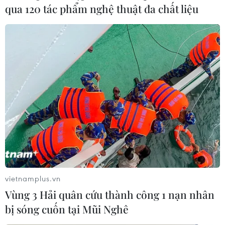
qua 120 tác phẩm nghệ thuật đa chất liệu
Việt Nam tạo thuận lợi cho doanh nghiệp
Australia đầu tư lâu dài
vietnamplus.vn
Vùng 3 Hải quân cứu thành công 1 nạn nhân
05/07/2023 12:59
bị sóng cuốn tại Mũi Nghê
Trưởng Ban Kinh tế Trung ương Trần Tuấn Anh khẳng
định Đảng và Nhà nước Việt Nam khuyến khích, cam