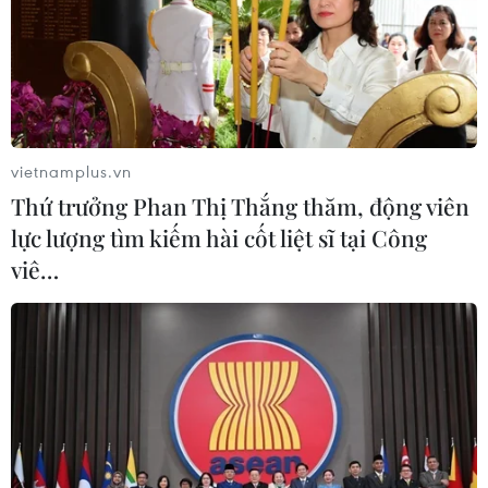
08/08/2026 05:02
Dữ liệu việc làm Mỹ mở thêm dư địa
cho giá vàng trong tuần qua
08/08/2026 04:29
vietnamplus.vn
Thứ trưởng Phan Thị Thắng thăm, động viên
lực lượng tìm kiếm hài cốt liệt sĩ tại Công
Grab bị phạt 1,36 tỷ đồng do vi phạm
viê…
quy định bảo vệ quyền lợi người tiêu
dùng
08/08/2026 04:15
Thương mại Việt Nam-Australia
hướng tới những động lực tăng
trưởng mới