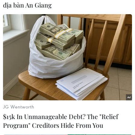
địa bàn An Giang
#Đọc sách
#Kỷ lục
#Trẻ em
#Giáo dục
#Kiến thức
Theo dõi VietnamPlus
JG Wentworth
$15k In Unmanageable Debt? The "Relief
Program" Creditors Hide From You
TIN CÙNG CHUYÊN MỤC