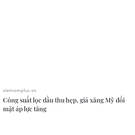
Trong 5 năm qua, hoạt động khoa học-công nghệ đã có
đóng góp toàn diện, đặc biệt trong phát triển kinh tế-xã
hội, chất lượng tăng trưởng được cải thiện, năng suất
lao động được nâng lên rõ rệt.
vietnamplus.vn
Công suất lọc dầu thu hẹp, giá xăng Mỹ đối
mặt áp lực tăng