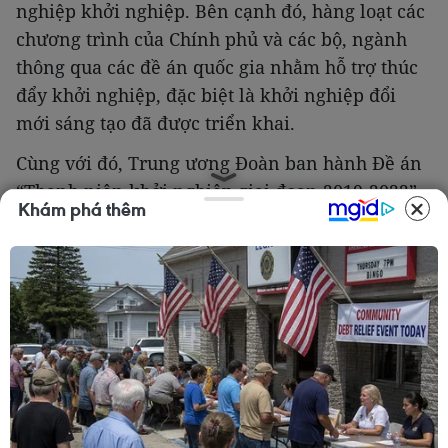
nghiệp khởi nghiệp. Bên cạnh đó, hàng loạt các
chương trình của Chính phủ và các bộ, ngành
thông qua các đề án quốc gia nhằm hỗ trợ thúc
đẩy khởi nghiệp, đặc biệt là khởi nghiệp đổi
mới sáng tạo đã được triển khai.
Cùng với đó, Trung ương Đoàn ban hành Đề án
“Thanh niên khởi nghiệp giai đoạn 2019-2022”
Khám phá thêm
nhằm kiến tạo môi trường, động lực mạnh mẽ
để các lực lượng thanh niên Việt Nam khác
nhau ra sức sáng tạo khởi nghiệp, chung tay
đưa Việt Nam thật sự trở thành quốc gia khởi
nghiệp. Các địa phương đã tích cực ban hành
các quyết định, kế hoạch, chương trình hành
động nhằm hỗ trợ khởi nghiệp nói chung và hỗ
trợ các doanh nghiệp khởi nghiệp sáng tạo nói
riêng.