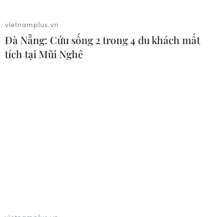
vietnamplus.vn
Đà Nẵng: Cứu sống 2 trong 4 du khách mất
tích tại Mũi Nghê
‘Khởi nghiệp sáng tạo hướng đến tận dụng
nền tảng công nghệ mới’
22/12/2020 06:31
Phó Thủ tướng Vũ Đức Đam cho hay Việt Nam đã có
hơn 60 quỹ đầu tư mạo hiểm. Trong các trường đại học,
có hơn 70 không gian làm việc chung dành cho khởi
nghiệp sáng tạo.
vietnamplus.vn
Iran ra điều kiện yêu cầu Mỹ rút quân, bồi