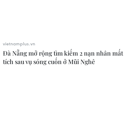
Theo dõi VietnamPlus
vietnamplus.vn
Đà Nẵng mở rộng tìm kiếm 2 nạn nhân mất
tích sau vụ sóng cuốn ở Mũi Nghê
TIN LIÊN QUAN