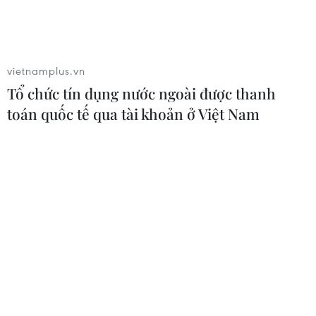
vietnamplus.vn
Start-up công nghệ Việt Nam tham vọng
Tổ chức tín dụng nước ngoài được thanh
những bước tiến lớn
toán quốc tế qua tài khoản ở Việt Nam
18/12/2020 03:33
Hệ sinh thái khởi nghiệp sáng tạo của Việt Nam đang
phát triển rất sôi động, môi trường đầu tư kinh doanh
của Việt Nam đang rất thuận lợi để các start-up công
nghệ phát triển.