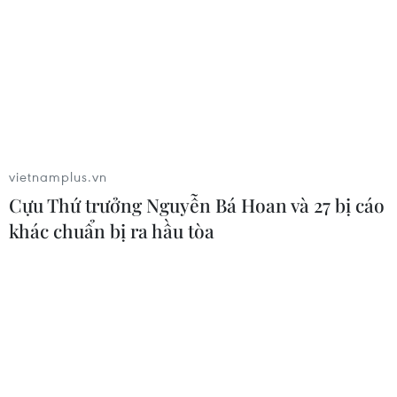
vietnamplus.vn
Cựu Thứ trưởng Nguyễn Bá Hoan và 27 bị cáo
khác chuẩn bị ra hầu tòa
#Thủ tướng Chính phủ Nguyễn Xuân Phúc
#Khởi nghiệp
#Kinh tế Việt Nam
#Phong trào khởi nghiệp