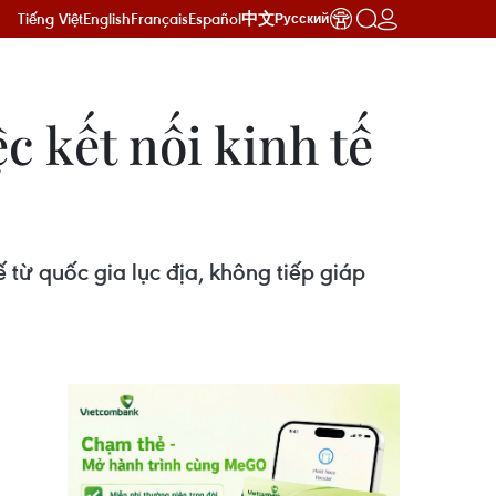
Tiếng Việt
English
Français
Español
中文
Русский
c kết nối kinh tế
ế từ quốc gia lục địa, không tiếp giáp