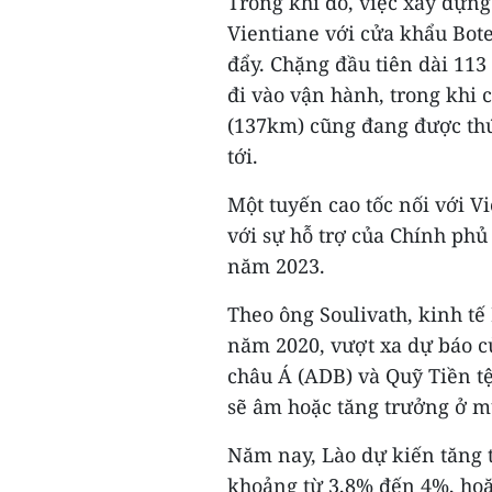
Trong khi đó, việc xây dựng
Vientiane với cửa khẩu Bot
đẩy. Chặng đầu tiên dài 11
đi vào vận hành, trong khi
(137km) cũng đang được thú
tới.
Một tuyến cao tốc nối với 
với sự hỗ trợ của Chính phủ
năm 2023.
Theo ông Soulivath, kinh tế
năm 2020, vượt xa dự báo c
châu Á (ADB) và Quỹ Tiền tệ
sẽ âm hoặc tăng trưởng ở m
Năm nay, Lào dự kiến tăng 
khoảng từ 3,8% đến 4%, hoặ