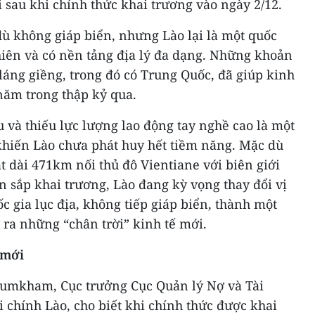
i sau khi chính thức khai trương vào ngày 2/12.
dù không giáp biển, nhưng Lào lại là một quốc
hiên và có nền tảng địa lý đa dạng. Những khoản
láng giềng, trong đó có Trung Quốc, đã giúp kinh
năm trong thập kỷ qua.
u và thiếu lực lượng lao động tay nghề cao là một
hiến Lào chưa phát huy hết tiềm năng. Mặc dù
ắt dài 471km nối thủ đô Vientiane với biên giới
en sắp khai trương, Lào đang kỳ vọng thay đổi vị
c gia lục địa, không tiếp giáp biển, thành một
ra những “chân trời” kinh tế mới.
 mới
umkham, Cục trưởng Cục Quản lý Nợ và Tài
i chính Lào, cho biết khi chính thức được khai