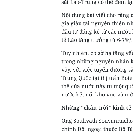
sắt Lào-Trung có thể đem lạ
Nội dung bài viết cho rằng 
gia giàu tài nguyên thiên n
đầu tư đáng kể từ các nước 
tế Lào tăng trưởng từ 6-7%/
Tuy nhiên, cơ sở hạ tầng yế
trong những nguyên nhân k
vậy, với việc tuyến đường s
Trung Quốc tại thị trấn Bot
thế của nước này từ một quố
nước kết nối khu vực và mở 
Những “chân trời” kinh tế
Ông Soulivath Souvannacho
chính Đối ngoại thuộc Bộ Tà