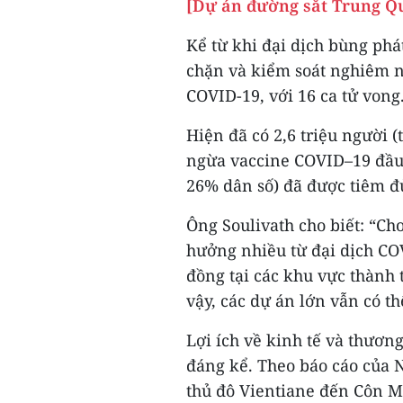
[Dự án đường sắt Trung Qu
Kể từ khi đại dịch bùng phá
chặn và kiểm soát nghiêm n
COVID-19, với 16 ca tử vong
Hiện đã có 2,6 triệu người
ngừa vaccine COVID–19 đầu 
26% dân số) đã được tiêm đ
Ông Soulivath cho biết: “Ch
hưởng nhiều từ đại dịch COV
đồng tại các khu vực thành
vậy, các dự án lớn vẫn có th
Lợi ích về kinh tế và thươn
đáng kể. Theo báo cáo của 
thủ đô Vientiane đến Côn 