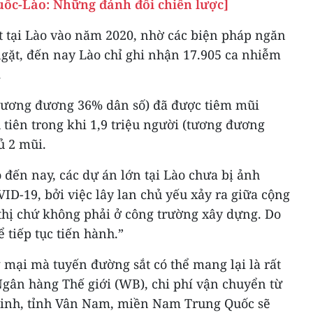
ốc-Lào: Những đánh đổi chiến lược]
t tại Lào vào năm 2020, nhờ các biện pháp ngăn
gặt, đến nay Lào chỉ ghi nhận 17.905 ca nhiễm
.
 (tương đương 36% dân số) đã được tiêm mũi
tiên trong khi 1,9 triệu người (tương đương
ủ 2 mũi.
o đến nay, các dự án lớn tại Lào chưa bị ảnh
ID-19, bởi việc lây lan chủ yếu xảy ra giữa cộng
 thị chứ không phải ở công trường xây dựng. Do
ể tiếp tục tiến hành.”
g mại mà tuyến đường sắt có thể mang lại là rất
Ngân hàng Thế giới (WB), chi phí vận chuyển từ
Minh, tỉnh Vân Nam, miền Nam Trung Quốc sẽ