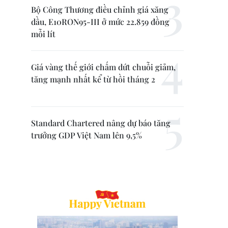
Bộ Công Thương điều chỉnh giá xăng
dầu, E10RON95-III ở mức 22.859 đồng
mỗi lít
Giá vàng thế giới chấm dứt chuỗi giảm,
tăng mạnh nhất kể từ hồi tháng 2
Standard Chartered nâng dự báo tăng
trưởng GDP Việt Nam lên 9,5%