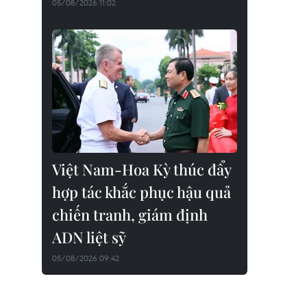
05/08/2026 11:02
Việt Nam-Hoa Kỳ thúc đẩy
hợp tác khắc phục hậu quả
chiến tranh, giám định
ADN liệt sỹ
05/08/2026 09:42