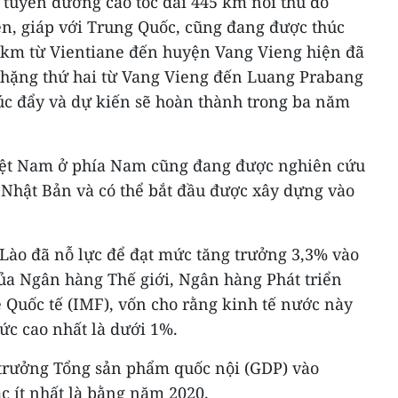
 tuyến đường cao tốc dài 445 km nối thủ đô
en, giáp với Trung Quốc, cũng đang được thúc
3 km từ Vientiane đến huyện Vang Vieng hiện đã
 chặng thứ hai từ Vang Vieng đến Luang Prabang
c đẩy và dự kiến sẽ hoàn thành trong ba năm
Việt Nam ở phía Nam cũng đang được nghiên cứu
 Nhật Bản và có thể bắt đầu được xây dựng vào
 Lào đã nỗ lực để đạt mức tăng trưởng 3,3% vào
ủa Ngân hàng Thế giới, Ngân hàng Phát triển
 Quốc tế (IMF), vốn cho rằng kinh tế nước này
ức cao nhất là dưới 1%.
trưởng Tổng sản phẩm quốc nội (GDP) vào
c ít nhất là bằng năm 2020.