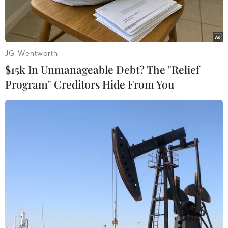
JG Wentworth
$15k In Unmanageable Debt? The "Relief
Program" Creditors Hide From You
Nhà thầu thi công một Dự án đường bộ Cao tốc Bắc-Nam phía
Đông. (Ảnh: Việt Hùng/Vietnam+)
Bộ Giao thông Vận tải vừa có văn bản gửi các
cục, vụ, Ban Quản lý dự án, tổng công ty, Sở
Giao thông Vận tải về việc tăng cường hiệu lực,
hiệu quả công tác đấu thầu đảm bảo chặt chẽ,