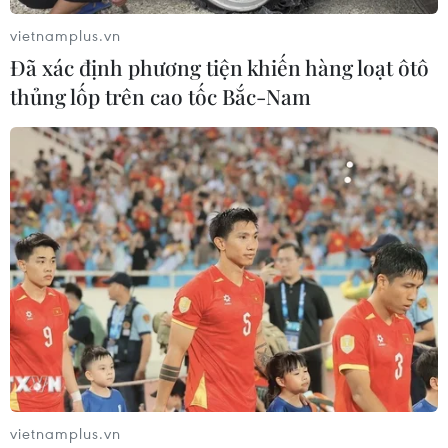
vietnamplus.vn
Đã xác định phương tiện khiến hàng loạt ôtô
thủng lốp trên cao tốc Bắc-Nam
Sắp đấu thầu hàng loạt gói thầu tại Sân
bay Quốc tế Long Thành
19/02/2024 10:10
Hàng loạt các gói thầu về sân đỗ, cung cấp nhiên liệu
máy bay; thi công công trình giao thông nội cảng và hạ
tầng kỹ thuật tại Cảng Hàng không Quốc tế Long Thành
sắp được đấu thầu để chọn nhà thầu.
vietnamplus.vn