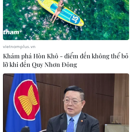
Đồng Nai yêu cầu đẩy nhanh tiến độ
dự án kết nối vùng, sân bay Long
Thành
06/08/2026 09:05
vietnamplus.vn
Khám phá Hòn Khô - điểm đến không thể bỏ
Cầu Đắk Lung sập sau cú
lỡ khi đến Quy Nhơn Đông
tông của xe tải cẩu, 2 người thoát
chết
06/08/2026 09:00
Dự án mở rộng đường Nguyễn Tuân
tăng kết nối khu vực phía Tây Nam
Hà Nội
06/08/2026 08:19