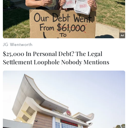
JG Wentworth
$25,000 In Personal Debt? The Legal
Settlement Loophole Nobody Mentions
#Đấu thầu
#dàn xếp thầu
#thông thầu
#chỉ định thầu
#đấu thầu dự án giao thông
Theo dõi VietnamPlus