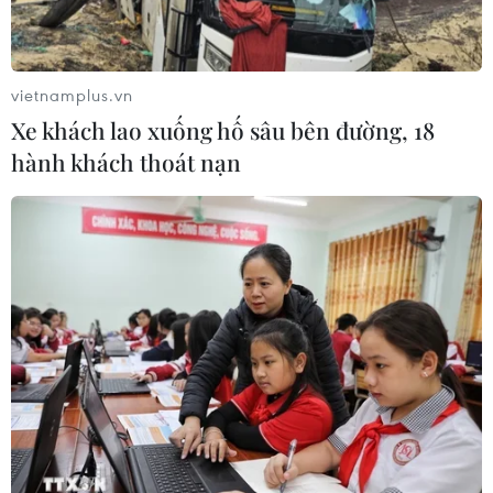
vietnamplus.vn
Xe khách lao xuống hố sâu bên đường, 18
hành khách thoát nạn
TIN CÙNG CHUYÊN MỤC
Tháng 12/2026 hoàn thành mở rộng
đoạn cao tốc Thành phố Hồ Chí
Minh-Long Thành
07/08/2026 10:29
Lào Cai: Đứt gãy 30m đường