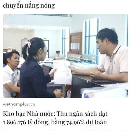
chuyển nắng nóng
vietnamplus.vn
Kho bạc Nhà nước: Thu ngân sách đạt
1.896.176 tỷ đồng, bằng 74,96% dự toán