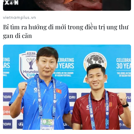
nghiệp
07/08/2026 03:32
vietnamplus.vn
Bỉ tìm ra hướng đi mới trong điều trị ung thư
Cà Mau quảng bá thương hiệu, kết
gan di căn
nối đầu tư, đưa ngành tôm phát triển
bền vững
07/08/2026 03:04
Cải cách WTO bế tắc do chưa thống
nhất phạm vi đàm phán
07/08/2026 03:04
Giá vàng trong nước giảm nhẹ,
thương hiệu SJC lùi về ngưỡng 142,2
triệu đồng