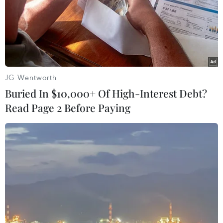
tiếp tục duy trì thặng dư với mức xuất siêu 10,18 tỷ USD.
JG Wentworth
Buried In $10,000+ Of High-Interest Debt?
Read Page 2 Before Paying
Gỗ và sản phẩm gỗ vào top 5 nhóm hàng
xuất siêu nông nghiệp
12/07/2025 04:26