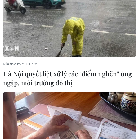
vietnamplus.vn
Hà Nội quyết liệt xử lý các "điểm nghẽn" úng
ngập, môi trường đô thị
Xuất nhập khẩu hàng hóa 7
tháng đạt hơn 514 tỷ USD, xuất siêu hơn 10
tỷ USD
06/08/2025 23:49
Bảy tháng đầu năm 2025, tổng kim ngạch xuất nhập
khẩu của Việt Nam tăng 16,3%, cán cân thương mại