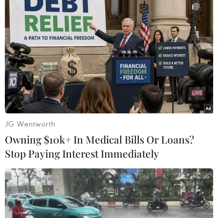
Kim ngạch xuất-nhập khẩu trong 8 tháng
đạt gần 600 tỷ USD
JG Wentworth
05/09/2025 11:04
Owning $10k+ In Medical Bills Or Loans?
Kim ngạch xuất-nhập khẩu hàng hóa Việt Nam 8 tháng
Stop Paying Interest Immediately
ghi nhận sự tăng trưởng ấn tượng, đạt gần 600 tỷ USD
với cán cân thương mại thặng dư 13,99 tỷ USD.