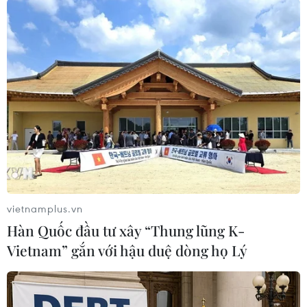
2026 tăng 4,38%
WB hạ mạnh dự báo tăng trưởng kinh tế toàn
cầu
IIF: Nợ toàn cầu tăng lên mức kỷ lục 348.000 tỷ
USD trong năm 2025
vietnamplus.vn
TIN LIÊN QUAN
Hàn Quốc đầu tư xây “Thung lũng K-
Vietnam” gắn với hậu duệ dòng họ Lý