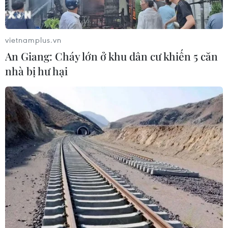
Tổng Biên tập: TRẦN TIẾN DUẨN
Phó Tổng Biên tập: NGUYỄN THỊ TÁM, KHÚC THANH
THỦY
vietnamplus.vn
An Giang: Cháy lớn ở khu dân cư khiến 5 căn
Sở hữu trí tuệ
Quy định sử dụng
nhà bị hư hại
RSS
Hỗ trợ
Ngôn ngữ
TTXVN
Dịch vụ tin
Quảng cáo
Liên hệ
Giấy phép số: 1374/GP-BTTTT do Bộ Thông tin và Truyền thông
cấp ngày 11/9/2008.
Quảng cáo: Phó TBT Nguyễn Thị Tám: 093.5958688, Email:
tamvna@gmail.com