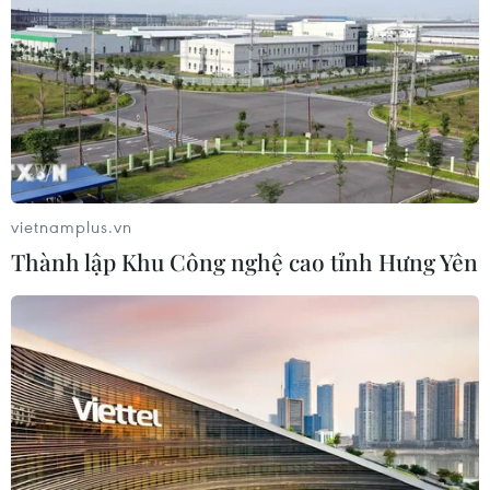
Google Wallet cho phép phụ huynh
thiết lập số dư an toàn của con cái
06/08/2026 23:44
Mỹ kiểm tra gần 500 chiếc Boeing 737
MAX do nguy cơ nứt thân máy bay
06/08/2026 23:31
vietnamplus.vn
Thành lập Khu Công nghệ cao tỉnh Hưng Yên
IMF: Nhật Bản tiếp tục bình thường
hóa chính sách tiền tệ
06/08/2026 23:11
Ngoại giao kinh tế: Kiến tạo hệ sinh