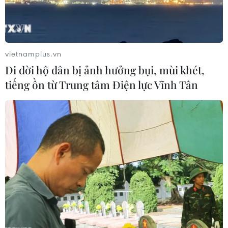
Dù đối mặt với thách thức lớn về thuế quan của Hoa Kỳ,
gỗ và sản phẩm gỗ vẫn là một trong 5 nhóm hàng có
thặng dư thương mại lớn nhất của ngành nông nghiệp
vietnamplus.vn
với mức thặng dư đạt 6,69 tỷ USD.
Di dời hộ dân bị ảnh hưởng bụi, mùi khét,
tiếng ồn từ Trung tâm Điện lực Vĩnh Tân