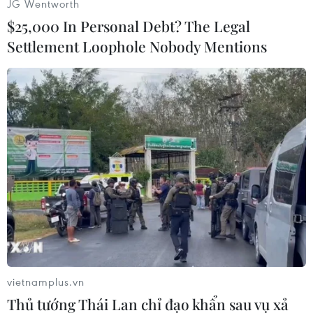
JG Wentworth
Cán cân thương mại hàng hóa xuất siêu 13,99 tỷ
$25,000 In Personal Debt? The Legal
USD./.
Settlement Loophole Nobody Mentions
(TTXVN/Vietnam+)
vietnamplus.vn
Thủ tướng Thái Lan chỉ đạo khẩn sau vụ xả