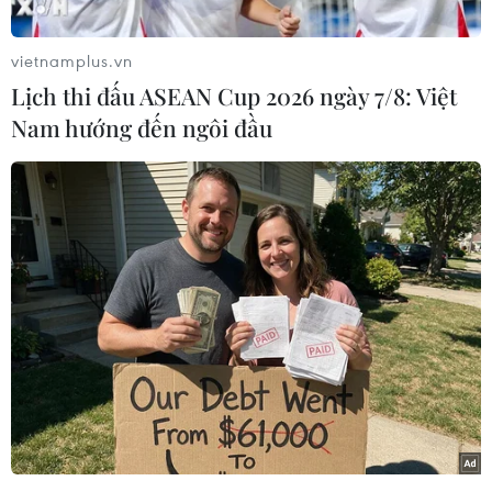
vietnamplus.vn
Lịch thi đấu ASEAN Cup 2026 ngày 7/8: Việt
Nam hướng đến ngôi đầu
8 tháng năm 2025, tổng kim ngạch xuất, nhập
khẩu hàng hóa đạt 597,93 tỷ USD, tăng 16,3% so
với cùng kỳ năm trước, trong đó xuất khẩu tăng
14,8%; nhập khẩu tăng 17,9%.