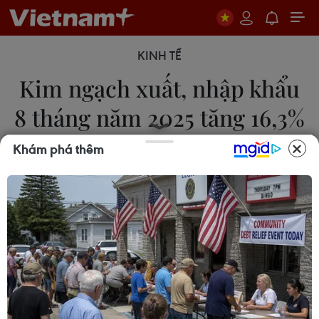
KINH TẾ
Kim ngạch xuất, nhập khẩu
8 tháng năm 2025 tăng 16,3%
Khám phá thêm
07/09/2025 04:10
Trong 8 tháng đầu năm 2025, kim ngạch xuất
nhập khẩu đạt 597,93 tỷ USD, tăng 16,3%, xuất
siêu 13,99 tỷ USD, phản ánh sự phục hồi mạnh mẽ
của thương mại.