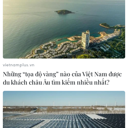
vietnamplus.vn
Những “tọa độ vàng” nào của Việt Nam được
du khách châu Âu tìm kiếm nhiều nhất?