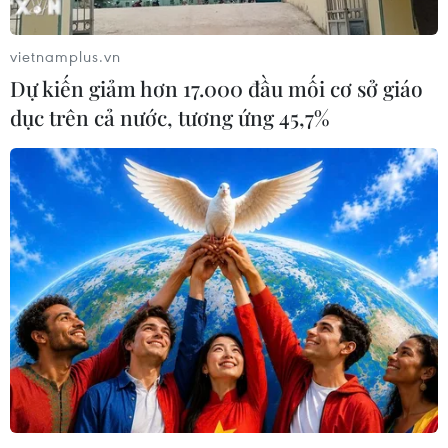
cảnh cáo đối với ông Trần Đặng Đức.
vietnamplus.vn
Dự kiến giảm hơn 17.000 đầu mối cơ sở giáo
dục trên cả nước, tương ứng 45,7%
Cách chức Giám đốc Trung tâm Chăm sóc
sức khỏe sinh sản An Giang
14/06/2019 06:58