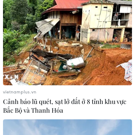
vietnamplus.vn
#Bạc Liêu
#Kỷ luật Đảng
Cảnh báo lũ quét, sạt lở đất ở 8 tỉnh khu vực
#Dự án Khu dân cư Nọc Nạng
#Lừa đảo
Bạc Liêu
Bắc Bộ và Thanh Hóa
Cà Mau