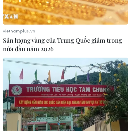
vietnamplus.vn
Sản lượng vàng của Trung Quốc giảm trong
nửa đầu năm 2026
Kỷ luật Bí thư Đảng ủy Giám đốc Sở Tài
nguyên và Môi trường An Giang
11/06/2019 10:58
Căn cứ Quy định số 102-QĐ/TW của Bộ Chính trị về xử
lý kỷ luật đảng viên vi phạm, Ủy ban Kiểm tra Tỉnh ủy
An Giang quyết định thi hành kỷ luật bằng hình thức