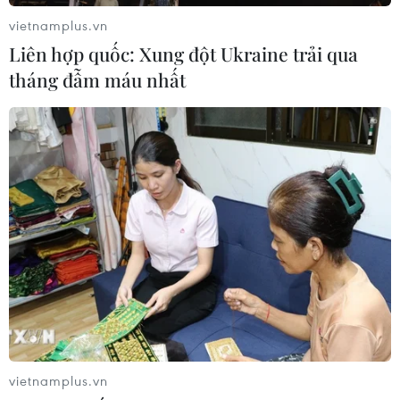
vietnamplus.vn
TIN CÙNG CHUYÊN MỤC
Liên hợp quốc: Xung đột Ukraine trải qua
tháng đẫm máu nhất
Nâng cao hiệu quả đấu tranh phòng,
chống tội phạm và vi phạm pháp luật
06/08/2026 04:13
Đắk Lắk tháo gỡ khó khăn, đảm bảo
đủ sách giáo khoa cho năm học mới
06/08/2026 04:12
Cảnh báo thủ đoạn lừa đảo đưa lao
động thời vụ sang Hàn Quốc
vietnamplus.vn
06/08/2026 04:11