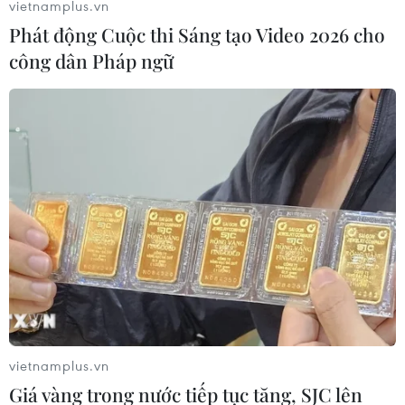
vietnamplus.vn
Đảng ủy Sở Y tế tỉnh An Giang đã thi hành quyết định
Phát động Cuộc thi Sáng tạo Video 2026 cho
kỷ luật với hình thức cách chức Bí thư Chi bộ, Giám đốc
công dân Pháp ngữ
Trung tâm Chăm sóc sức khỏe sinh sản An Giang đối
với ông Nguyễn Văn Thắng.
vietnamplus.vn
Giá vàng trong nước tiếp tục tăng, SJC lên