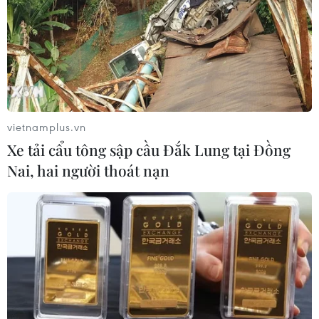
Bộ GD-ĐT dự kiến điều chỉnh trong
bổ nhiệm chức danh và xếp lương
nhà giáo
06/08/2026 02:18
Công nghệ Robot Da Vinci
vietnamplus.vn
nâng cao năng lực phẫu thuật
Xe tải cẩu tông sập cầu Đắk Lung tại Đồng
chuyên sâu tại Bệnh viện K
Nai, hai người thoát nạn
06/08/2026 02:13
Nghị quyết số 18-NQ/TW: Kiến tạo
nền tảng cho một xã hội phát triển
bền vững
06/08/2026 01:55