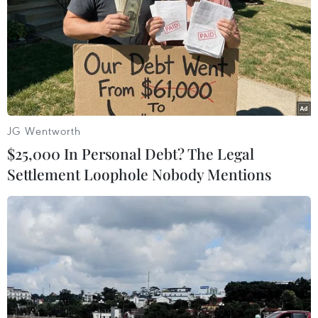
JG Wentworth
$25,000 In Personal Debt? The Legal
Settlement Loophole Nobody Mentions
Xử phạt 125 triệu đồng với 2 thanh niên
không chấp hành lệnh nhập ngũ
14/02/2023 08:39