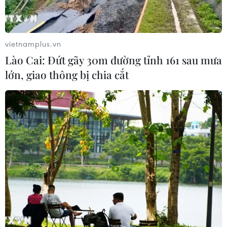
07/08/2026 10:19
Lào Cai: Đứt gãy 30m đường
vietnamplus.vn
tỉnh 161 sau mưa lớn, giao thông bị
Lào Cai: Đứt gãy 30m đường tỉnh 161 sau mưa
chia cắt
lớn, giao thông bị chia cắt
07/08/2026 10:08
Đã xác định phương tiện khiến hàng
loạt ôtô thủng lốp trên cao tốc Bắc-
Nam
07/08/2026 10:03
An Giang: Kịp thời hỗ trợ các hộ dân
bị cháy nhà tại xóm Chăm La Ma
07/08/2026 09:52