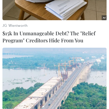
JG Wentworth
$15k In Unmanageable Debt? The "Relief
Program" Creditors Hide From You
Các thanh niên trên địa bàn thành phố Đà Lạt hăng hái lên
đường nhập ngũ trong sáng 8/2 vừa qua. (Ảnh: TTXVN phát)
Ngày 28/2, Ủy ban Nhân dân tỉnh Lâm Đồng đã
ban hành quyết định xử phạt hai thanh niên
trên địa bàn tỉnh tổng số tiền 125 triệu đồng vì