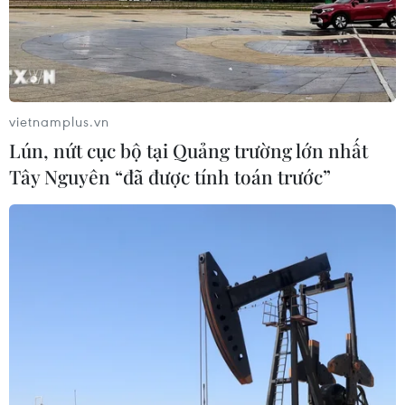
UBND tỉnh Hà Tĩnh xử phạt 2 công dân gồm Phan Xuân
Vũ (sinh năm 2004) và Lê Văn Hòa (sinh năm 2003),
mỗi trường hợp 62,5 triệu đồng do không chấp hành
lệnh gọi nhập ngũ theo quy định của pháp luật.
vietnamplus.vn
Lún, nứt cục bộ tại Quảng trường lớn nhất
Tây Nguyên “đã được tính toán trước”