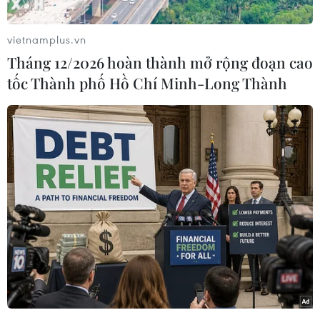
đã không chấp hành lệnh gọi nhập ngũ của Chỉ
huy trưởng Ban Chỉ huy Quân sự địa phương.
vietnamplus.vn
Cụ thể theo Quyết định số 378/QĐ-XPVPHC, Ủy
Tháng 12/2026 hoàn thành mở rộng đoạn cao
ban Nhân dân tỉnh Lâm Đồng đã xử phạt Chu
tốc Thành phố Hồ Chí Minh-Long Thành
Mạnh H., sinh năm 2003, trú tại thị trấn Liên
Nghĩa, huyện Đức Trọng, vì không chấp hành
lệnh gọi nhập ngũ của Chỉ huy trưởng Ban Chỉ
huy Quân sự huyện Đức Trọng; Quyết định số
379/QĐ-XPVPHC xử phạt vi phạm hành chính
đối với Nghiêm Văn C., sinh năm 2002, trú tại
phường 6, thành phố Đà Lạt, vì không chấp
hành lệnh gọi nhập ngũ của Chỉ huy trưởng Ban
Chỉ huy Quân sự thành phố Đà Lạt.
[Xử phạt 97 triệu đồng hai thanh niên không
chấp hành lệnh gọi nhập ngũ]