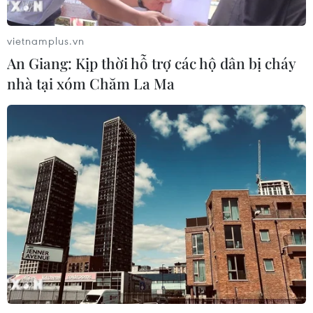
vietnamplus.vn
An Giang: Kịp thời hỗ trợ các hộ dân bị cháy
nhà tại xóm Chăm La Ma
CƠ QUAN CHỦ QUẢN: THÔNG TẤN XÃ VIỆT NAM
Tổng Biên tập: TRẦN TIẾN DUẨN
Phó Tổng Biên tập: NGUYỄN THỊ TÁM, KHÚC THANH
THỦY
Sở hữu trí tuệ
Quy định sử dụng
RSS
Hỗ trợ
Ngôn ngữ
TTXVN
Dịch vụ tin
Quảng cáo
Liên hệ