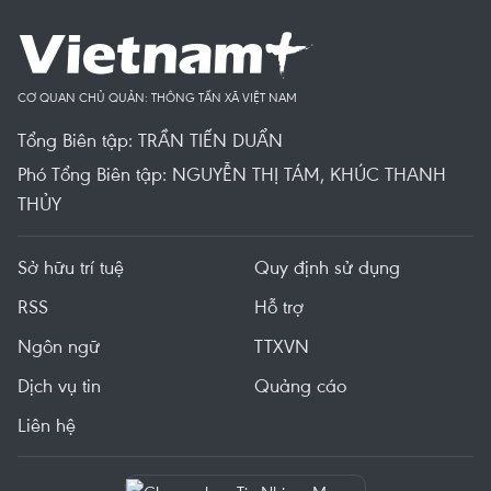
CƠ QUAN CHỦ QUẢN: THÔNG TẤN XÃ VIỆT NAM
Tổng Biên tập: TRẦN TIẾN DUẨN
Phó Tổng Biên tập: NGUYỄN THỊ TÁM, KHÚC THANH
THỦY
Sở hữu trí tuệ
Quy định sử dụng
RSS
Hỗ trợ
Ngôn ngữ
TTXVN
Dịch vụ tin
Quảng cáo
Liên hệ