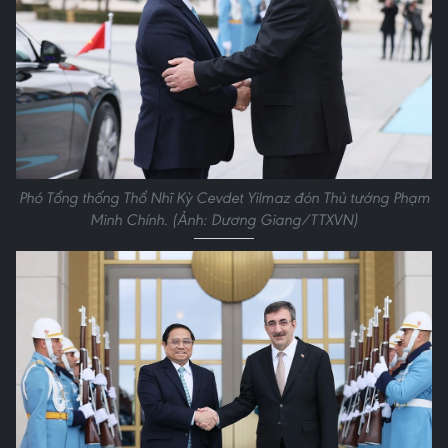
Phó Tổng thống Thổ Nhĩ Kỳ Cevdet Yilmaz đón Thủ tướng Phạm
Minh Chính. (Ảnh: Dương Giang/TTXVN)