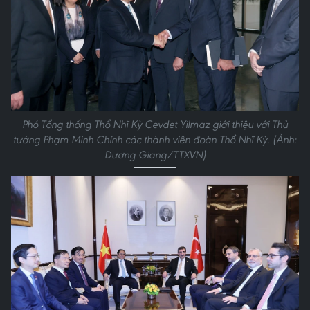
Phó Tổng thống Thổ Nhĩ Kỳ Cevdet Yilmaz giới thiệu với Thủ
tướng Phạm Minh Chính các thành viên đoàn Thổ Nhĩ Kỳ. (Ảnh:
Dương Giang/TTXVN)