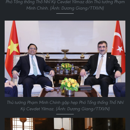
Phó Tổng thống Thổ Nhĩ Kỳ Cevdet Yilmaz đón Thủ tướng Phạm
Minh Chính. (Ảnh: Dương Giang/TTXVN)
Thủ tướng Phạm Minh Chính gặp hẹp Phó Tổng thống Thổ Nhĩ
Kỳ Cevdet Yilmaz. (Ảnh: Dương Giang/TTXVN)