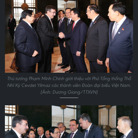
Thủ tướng Phạm Minh Chính giới thiệu với Phó Tổng thống Thổ
Nhĩ Kỳ Cevdet Yilmaz các thành viên Đoàn đại biểu Việt Nam.
(Ảnh: Dương Giang/TTXVN)