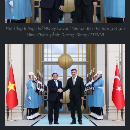
Phó Tổng thống Thổ Nhĩ Kỳ Cevdet Yilmaz đón Thủ tướng Phạm
Minh Chính. (Ảnh: Dương Giang/TTXVN)