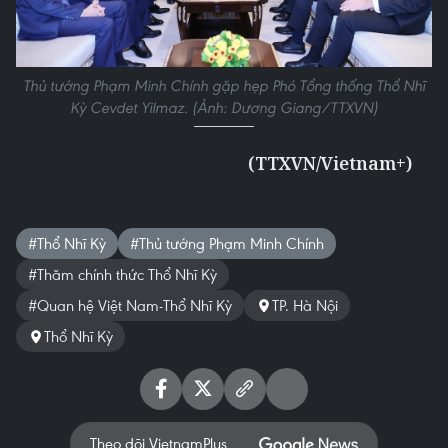
Thủ tướng Phạm Minh Chính gặp hẹp Phó Tổng thống Thổ Nhĩ
Kỳ Cevdet Yilmaz. (Ảnh: Dương Giang/TTXVN)
(TTXVN/Vietnam+)
#Thổ Nhĩ Kỳ
#Thủ tướng Phạm Minh Chính
#Thăm chính thức Thổ Nhĩ Kỳ
#Quan hệ Việt Nam-Thổ Nhĩ Kỳ
TP. Hà Nội
Thổ Nhĩ Kỳ
Theo dõi VietnamPlus