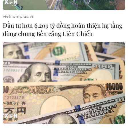
vietnamplus.vn
Đầu tư hơn 6.209 tỷ đồng hoàn thiện hạ tầng
dùng chung Bến cảng Liên Chiểu
Một loạt các bang của Mỹ ra lệnh người
dân ở nhà vì COVID-19
31/03/2020 00:42
Ngày 30/3, chính quyền các bang Maryland, Virginia
và thủ đô Washington và bang Arizona đã ban hành
lệnh yêu cầu người dân ở trong nhà ngoại trừ trường
hợp thiết yếu vì dịch COVID-19.