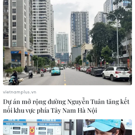
#UNICEF
#COVID-19
#vật tư y tế
#dụng cụ xét nghiệm
Theo dõi VietnamPlus
vietnamplus.vn
Dự án mở rộng đường Nguyễn Tuân tăng kết
nối khu vực phía Tây Nam Hà Nội
TIN LIÊN QUAN