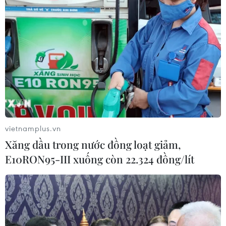
vietnamplus.vn
Xăng dầu trong nước đồng loạt giảm,
E10RON95-III xuống còn 22.324 đồng/lít
Ghi nhận ca nhiễm SARS-CoV-2 đầu tiên
trên đảo ở Nam Thái Bình Dương
12/03/2020 06:41
Nghị sỹ Maina Sage đã cảm thấy mệt từ ngày 9/3, hai