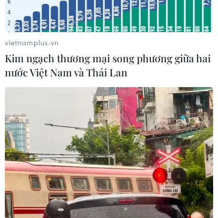
thiệt mạng đã tăng lên hơn 6.000
người
04/08/2026 10:17
vietnamplus.vn
Kim ngạch thương mại song phương giữa hai
Mỹ: Cháy rừng bùng phát dữ dội
nước Việt Nam và Thái Lan
khiến khoảng 65.000 người phải sơ
tán
04/08/2026 07:51
“Tổ trưởng” ở vùng biên vừa giỏi giữ
rừng, vừa khéo vận động bà con
04/08/2026 07:44
Mỹ ghi nhận ca tử vong đầu tiên
trong mùa dịch cyclosporiasis