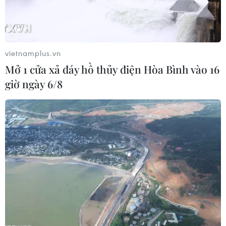
Thái tử Charles ngừng cách ly sau 7 ngày
dương tính với SARS-CoV-2
vietnamplus.vn
30/03/2020 15:06
Mở 1 cửa xả đáy hồ thủy điện Hòa Bình vào 16
Tính đến nay, vị thái tử đã tự cách ly được 7 ngày sau
giờ ngày 6/8
khi có thông báo rằng ông có kết quả xét nghiệm
dương tính với SARS-CoV-2 và có biểu hiện triệu chứng
nhẹ.