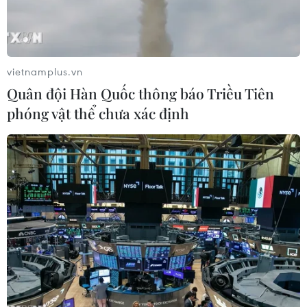
vietnamplus.vn
Quân đội Hàn Quốc thông báo Triều Tiên
phóng vật thể chưa xác định
Lấy mẫu dịch để xét nghiệm COVID-19. (Ảnh: THX/TTXVN)
Ngày 30/3, Liên hợp quốc cho biết các cơ quan
của tổ chức này đang phối hợp với nhau để
cung cấp sự hỗ trợ quan trọng cho các quốc đảo