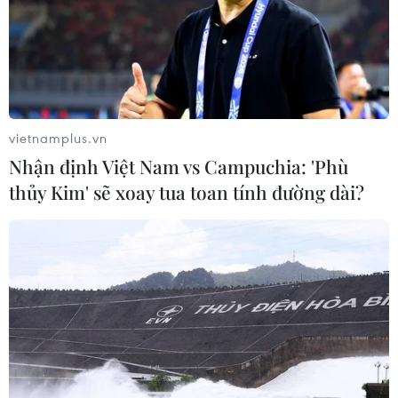
30/03/2020 13:28
Châu Âu hiện là khu vực có số ca tử vong do mắc
COVID-19 cao nhất trên toàn thế giới. Trong số đó, Italy
là quốc gia có số bệnh nhân nhiễm và tử vong lớn nhất,
với 10.779 ca tử vong.
vietnamplus.vn
Nhận định Việt Nam vs Campuchia: 'Phù
thủy Kim' sẽ xoay tua toan tính đường dài?