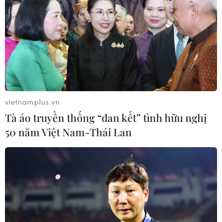
ngày sau khi bà từ Pháp trở về Polynesia và bà đang tự
cách ly tại nhà và các triệu chứng không nặng.
vietnamplus.vn
Tà áo truyền thống “đan kết” tình hữu nghị
50 năm Việt Nam-Thái Lan
Hơn 25.000 ca tử vong tại châu Âu do dịch
COVID-19