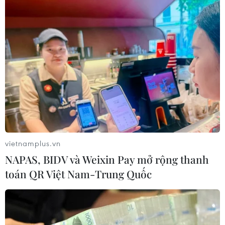
Động đất mạnh làm rung chuyển
miền Nam Philippines
05/08/2026 05:29
Điểm hẹn ngắm băng trôi và cá voi ở
Canada
05/08/2026 01:08
vietnamplus.vn
NAPAS, BIDV và Weixin Pay mở rộng thanh
toán QR Việt Nam-Trung Quốc
Mưa lũ, sạt lở tại Sri Lanka khiến 5
người thiệt mạng
04/08/2026 23:09