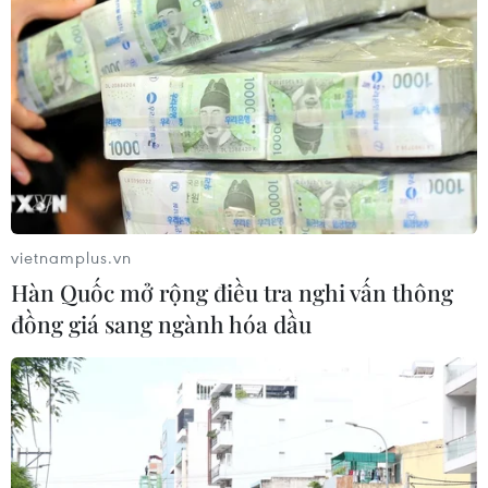
Mỹ trục xuất gần 1,5 triệu người nhập
cư trái phép trong 12 tháng
04/08/2026 22:43
WHO ghi nhận tín hiệu tích cực từ
thử nghiệm điều trị Ebola tại Congo
vietnamplus.vn
04/08/2026 22:42
Hàn Quốc mở rộng điều tra nghi vấn thông
đồng giá sang ngành hóa dầu
Italy: Hai trận động đất liên tiếp làm
rung chuyển khu vực gần tháp
nghiêng Pisa
04/08/2026 22:41