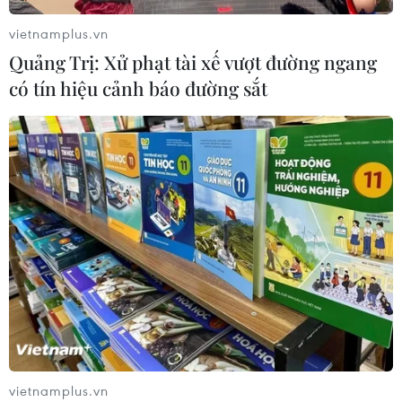
04/08/2026 07:11
vietnamplus.vn
Quảng Trị: Xử phạt tài xế vượt đường ngang
có tín hiệu cảnh báo đường sắt
Xem thêm
CƠ QUAN CHỦ QUẢN: THÔNG TẤN XÃ VIỆT NAM
Tổng Biên tập: TRẦN TIẾN DUẨN
Phó Tổng Biên tập: NGUYỄN THỊ TÁM, KHÚC THANH
THỦY
Sở hữu trí tuệ
Quy định sử dụng
vietnamplus.vn