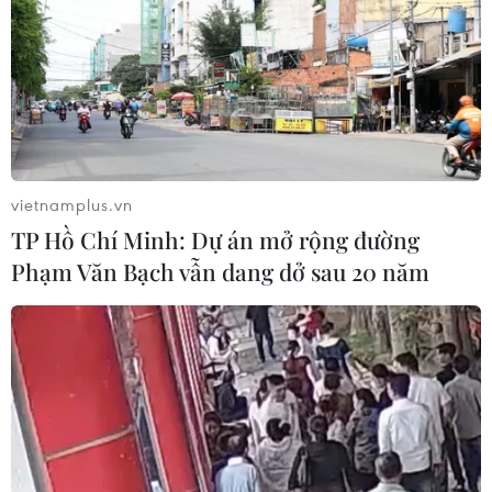
Trung Quốc tăng cường trấn áp tội
phạm có tổ chức
04/08/2026 14:24
Báo động xu hướng gia tăng người
vietnamplus.vn
trẻ mắc ung thư
TP Hồ Chí Minh: Dự án mở rộng đường
04/08/2026 14:10
Phạm Văn Bạch vẫn dang dở sau 20 năm
Hàn Quốc ban hành cảnh báo nắng
nóng cao nhất tại thủ đô Seoul
04/08/2026 12:37