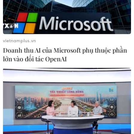
vietnamplus.vn
Doanh thu AI của Microsoft phụ thuộc phần
lớn vào đối tác OpenAI
TIN CÙNG CHUYÊN MỤC
Bão Dolphin hướng vào miền Đông
Trung Quốc, cảnh báo mưa lớn trên
diện rộng
06/08/2026 08:36