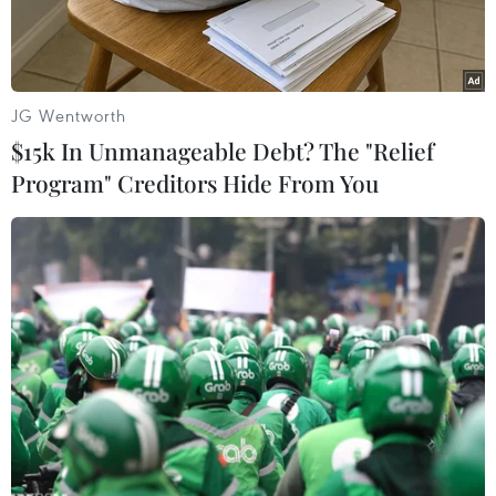
JG Wentworth
$15k In Unmanageable Debt? The "Relief
Program" Creditors Hide From You
Nhân viên y tế chuyển xác một nạn nhân Ebola tại bệnh viện
Elwa ở Monrovia, Liberia. (Nguồn: AFP/TTXVN)
Ngày 13/9, Tổng thống Liberia Ellen Johnson
Sirleaf đã gửi tới Tổng thống Mỹ Barack Obama
lời kêu gọi hỗ trợ khẩn cấp trong cuộc chiến
chống dịch bệnh Ebola, hiện là mối đe doạ lớn