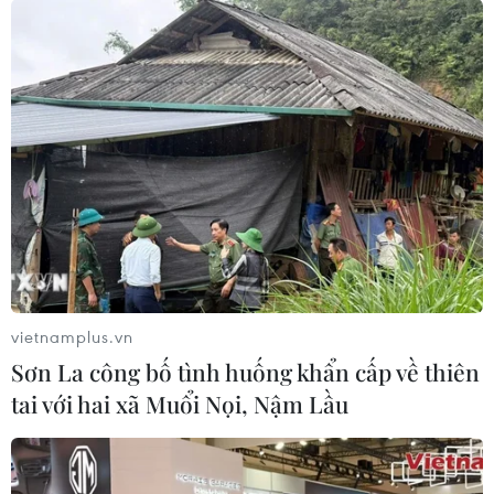
vietnamplus.vn
Sơn La công bố tình huống khẩn cấp về thiên
tai với hai xã Muổi Nọi, Nậm Lầu