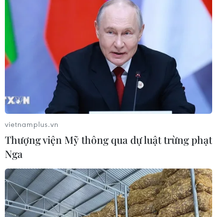
giúp chống lão hóa
06/08/2026 23:16
Xung đột Israel-Hamas: Ít nhất 300
trẻ em thiệt mạng trong 300 ngày
qua
06/08/2026 22:56
vietnamplus.vn
Nước thải từ máy bay có thể giúp
Thượng viện Mỹ thông qua dự luật trừng phạt
phát hiện sớm nguy cơ đại dịch
Nga
06/08/2026 22:30
Tây Ban Nha: 100 người thiệt mạng
trong vụ vượt biển ồ ạt vào Ceuta