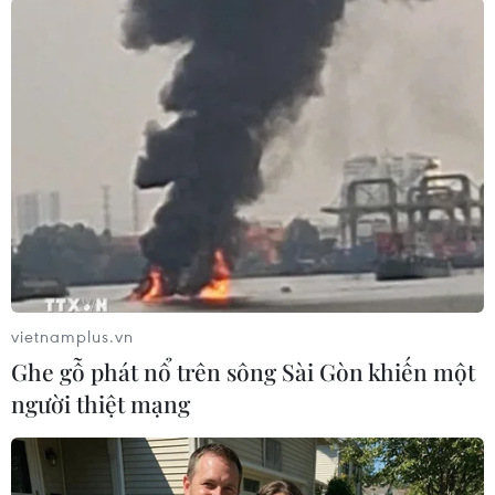
nhân viên y tế bị nhiễm Ebola tại Guinea,
Liberia and Sierra Leone. Dịch bệnh lây lan
nhanh chóng đã khiến các quốc gia Tây Phi vốn
đã ít nhân viên y tế này lại càng thiếu hụt bác
sỹ và y tá trầm trọng.
Cho đến thời điểm hiện tại chỉ các nhân viên
cứu trợ và y tế nước ngoài mới được sơ tán khỏi
Sierra Leone và Liberia để điều trị./.
(TTXVN/Vietnam+)
vietnamplus.vn
Ghe gỗ phát nổ trên sông Sài Gòn khiến một
người thiệt mạng