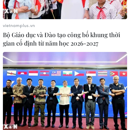
Xem thêm
vietnamplus.vn
Bộ Giáo dục và Đào tạo công bố khung thời
gian cố định từ năm học 2026-2027
CƠ QUAN CHỦ QUẢN: THÔNG TẤN XÃ VIỆT NAM
Tổng Biên tập: TRẦN TIẾN DUẨN
Phó Tổng Biên tập: NGUYỄN THỊ TÁM, KHÚC THANH
THỦY
Sở hữu trí tuệ
Quy định sử dụng
RSS
Hỗ trợ