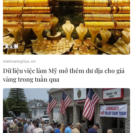
TIN LIÊN QUAN
vietnamplus.vn
Dữ liệu việc làm Mỹ mở thêm dư địa cho giá
vàng trong tuần qua