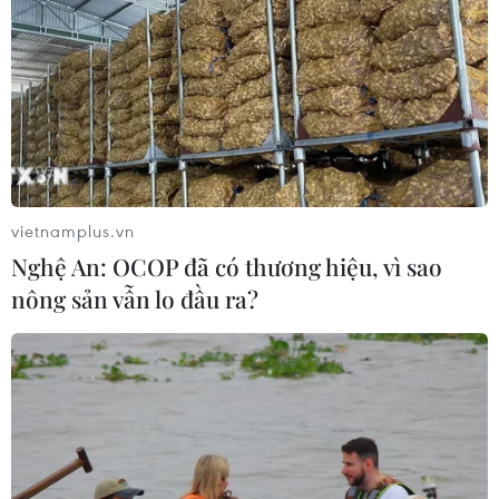
06/08/2026 16:03
Đức tuyên án chung thân đối tượng
gây vụ lao xe vào đám đông ở
Munich
06/08/2026 15:57
vietnamplus.vn
Nghệ An: OCOP đã có thương hiệu, vì sao
Italy và Hy Lạp trở thành điểm nóng
nông sản vẫn lo đầu ra?
của virus Tây sông Nile
06/08/2026 13:24
Bão Dolphin hướng vào miền Đông
Trung Quốc, cảnh báo mưa lớn trên