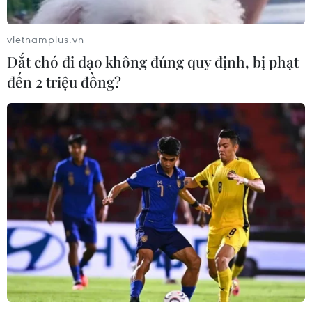
vietnamplus.vn
Dắt chó đi dạo không đúng quy định, bị phạt
đến 2 triệu đồng?
IMF cảnh báo dịch Ebola làm suy giảm
kinh tế khu vực Tây Phi
12/09/2014 04:35
Kinh tế tụt dốc, lĩnh vực khai thác than và một số nghành
dịch vụ trì trệ là hậu quả do dịch Ebola gây ra tại các
quốc gia Tây Phi, khu vực vốn triền miên chìm trong
nghèo đói.