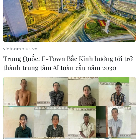
vietnamplus.vn
Trung Quốc: E-Town Bắc Kinh hướng tới trở
TIN CÙNG CHUYÊN MỤC
thành trung tâm AI toàn cầu năm 2030
Dắt chó đi dạo không đúng quy
định, bị phạt đến 2 triệu đồng?
08/08/2026 04:16
Thổ Nhĩ Kỳ tăng cường truy quét IS,
bắt giữ hơn 100 nghi phạm
07/08/2026 14:55