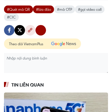
#Quét mã QR
#lừa đảo
#mã OTP
#gọi video call
#CIC
Theo dõi VietnamPlus
TIN LIÊN QUAN