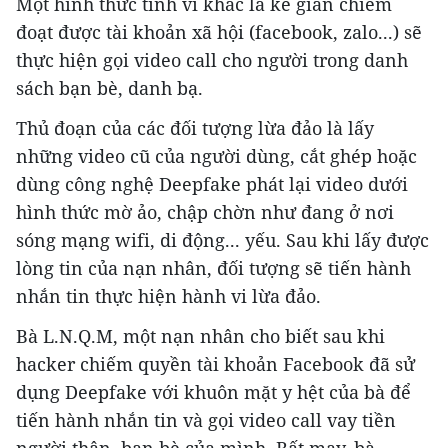
Một hình thức tinh vi khác là kẻ gian chiếm
đoạt được tài khoản xã hội (facebook, zalo...) sẽ
thực hiện gọi video call cho người trong danh
sách bạn bè, danh bạ.
Thủ đoạn của các đối tượng lừa đảo là lấy
những video cũ của người dùng, cắt ghép hoặc
dùng công nghệ Deepfake phát lại video dưới
hình thức mờ ảo, chập chờn như đang ở nơi
sóng mạng wifi, di động... yếu. Sau khi lấy được
lòng tin của nạn nhân, đối tượng sẽ tiến hành
nhắn tin thực hiện hành vi lừa đảo.
Bà L.N.Q.M, một nạn nhân cho biết sau khi
hacker chiếm quyền tài khoản Facebook đã sử
dụng Deepfake với khuôn mặt y hệt của bà để
tiến hành nhắn tin và gọi video call vay tiền
người thân, bạn bè của mình. Rất may, bà