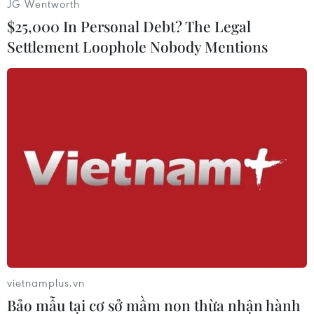
JG Wentworth
quyết. Tuy nhiên, hiện tại, Mỹ chưa có các hoạt
$25,000 In Personal Debt? The Legal
động tuyên truyền mang tính nền tảng và
Settlement Loophole Nobody Mentions
xuyên suốt nhằm nâng cao nhận thức của người
dân về vấn đề này.
[Mỹ từ chối ký Tuyên bố chung của G7 về vấn
đề biến đổi khí hậu]
Trong bài phân tích mới đăng trên Tạp chí Đánh
giá thường niên khoa học chính trị, giáo sư
McAdam đã chỉ ra những nguyên nhân chính.
Thứ nhất, đó là do sự lấn át không ngừng của
những lực lượng có quan điểm đối lập về biến
đổi khí hậu.
vietnamplus.vn
Theo đánh giá của giáo sư McAdam, tuy hiện ở
Bảo mẫu tại cơ sở mầm non thừa nhận hành
Mỹ có ít nhất 400 tổ chức chính thức hoạt động