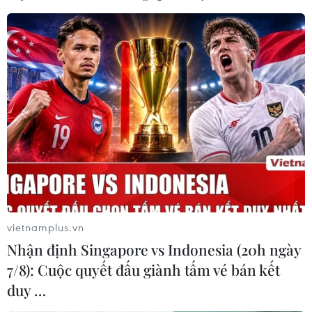
Mỹ từ chối ký Tuyên bố chung của G7 về
vấn đề biến đổi khí hậu
12/06/2017 14:59
Một tuyên bố của các bộ trưởng môi trường G7 cho biết
Mỹ đã từ chối ký vào Tuyên bố chung của G7 về vấn đề
biến đổi khí hậu cũng như các kế hoạch khác nhằm tài
trợ cho việc phát triển bền vững.
vietnamplus.vn
Nhận định Singapore vs Indonesia (20h ngày
7/8): Cuộc quyết đấu giành tấm vé bán kết
duy …