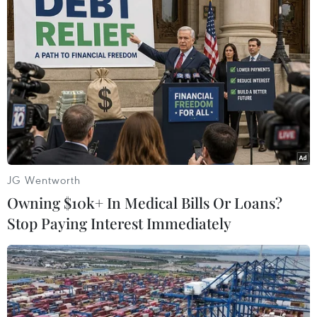
(TTXVN/Vietnam+)
JG Wentworth
Owning $10k+ In Medical Bills Or Loans?
Stop Paying Interest Immediately
#Máy hút ẩm
#Biến đổi khí hậu
#Hiệp định Paris
#Người dân Mỹ
#Hiệu ứng nhà kính
#Trái đất ấm lên
#Tin tức
#Tin tức mới nhất
#Tin tức 24h