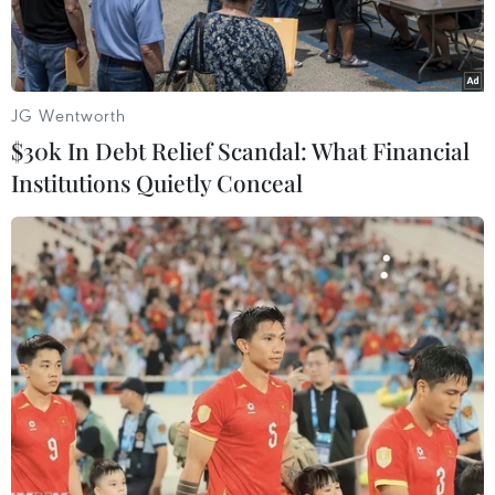
JG Wentworth
$30k In Debt Relief Scandal: What Financial
Institutions Quietly Conceal
Tượng Nữ thần Tự do ở New York, Mỹ. (Nguồn: AFP/TTXVN)
Đầu tháng Sáu, trong khi cộng đồng quốc tế
không ngừng kêu gọi và cam kết tham gia cuộc
chiến chống biến đổi khí hậu thì nước Mỹ gây
bất ngờ với quyết định rút khỏi Hiệp định Paris