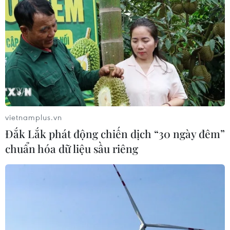
Công an Lào Cai kịp thời cứu nạn, hỗ
trợ người dân trong tình huống khẩn
cấp
05/08/2026 10:10
Xem thêm
vietnamplus.vn
Đắk Lắk phát động chiến dịch “30 ngày đêm”
chuẩn hóa dữ liệu sầu riêng
CƠ QUAN CHỦ QUẢN: THÔNG TẤN XÃ VIỆT NAM
Tổng Biên tập: TRẦN TIẾN DUẨN
Phó Tổng Biên tập: NGUYỄN THỊ TÁM, KHÚC THANH