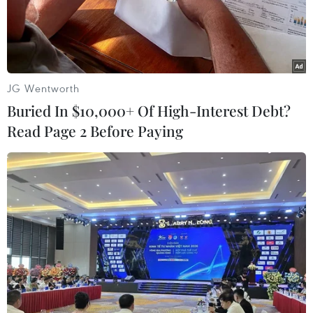
JG Wentworth
Buried In $10,000+ Of High-Interest Debt?
Read Page 2 Before Paying
Những hệ quả của việc Tổng thống Trump
rút khỏi Hiệp định Paris
04/06/2017 03:14
Các tờ báo lớn ở Mỹ ngày 1/6 đăng tải nổi bật những
bài viết dự đoán về hệ quả của việc Tổng thống Donald