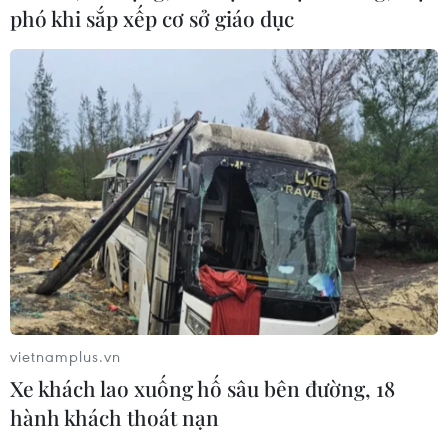
phó khi sắp xếp cơ sở giáo dục
TIN CÙNG CHUYÊN MỤC
vietnamplus.vn
Tây Ban Nha triệt phá đường dây
Xe khách lao xuống hố sâu bên đường, 18
buôn người xuyên Địa Trung Hải
hành khách thoát nạn
07/08/2026 12:13