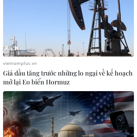
tế phát triển và mới nổi hàng đầu thế giới (G20) duy trì
cam kết chống biến đổi khí hậu.
vietnamplus.vn
Giá dầu tăng trước những lo ngại về kế hoạch
mở lại Eo biển Hormuz