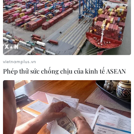
#Tin tức mới nhất trong ngày
#Tin tức thời sự
#Tin tức hot
#tin tức an ninh
#An ninh
#An ninh Nghệ An
#Thời sự
#Thời sự hôm nay
#Bản tin thời sự
#Tội phạm
#Truy nã
#Tội phạm hình sự
#Hình sự
#Công an
Mỹ
vietnamplus.vn
Phép thử sức chống chịu của kinh tế ASEAN
Theo dõi VietnamPlus
TIN LIÊN QUAN