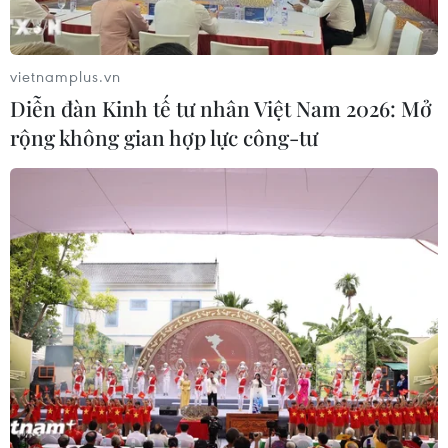
Trump rút khỏi Hiệp định Paris về biến đổi khí hậu.
vietnamplus.vn
Diễn đàn Kinh tế tư nhân Việt Nam 2026: Mở
rộng không gian hợp lực công-tư
Đại sứ Pháp tại LHQ cảnh báo hậu quả
việc Mỹ rút khỏi Hiệp định Paris
06/06/2017 23:24