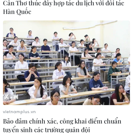
Cần Thơ thúc đẩy hợp tác du lịch với đối tác
Tương lai bấp bênh của Hiệp định Paris về
Hàn Quốc
biến đổi khí hậu
09/06/2017 11:19
Người dân Mỹ và cộng đồng quốc tế đều đánh giá
quyết định của Tổng thống Donald Trump rút khỏi Hiệp
định Paris là sai lầm, thậm chí là "thảm họa" đối với
nước Mỹ.
vietnamplus.vn
Bảo đảm chính xác, công khai điểm chuẩn
tuyển sinh các trường quân đội