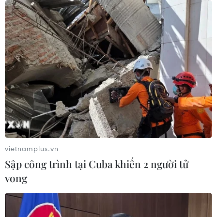
Hy Lạp tạm giam một thị trưởng tình
nghi gây thảm họa cháy rừng
07/08/2026 12:02
Sri Lanka tăng cường ngăn chặn
trang web cá cược trực tuyến
07/08/2026 11:39
vietnamplus.vn
Sập công trình tại Cuba khiến 2 người tử
Indonesia nỗ lực khống chế cháy
vong
rừng tại Vườn Quốc gia Núi Bromo
07/08/2026 10:56