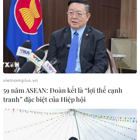
Sri Lanka triển khai quân đội sau làn
sóng vượt ngục bất thành
07/08/2026 10:35
Thụy Sĩ khó đạt mục tiêu giảm phát
thải khí nhà kính vào năm 2030
07/08/2026 09:42
vietnamplus.vn
59 năm ASEAN: Đoàn kết là “lợi thế cạnh
tranh” đặc biệt của Hiệp hội
Bão Dolphin càn quét các đảo miền
Nam Nhật Bản, sân bay Okinawa
phải đóng cửa
07/08/2026 09:10