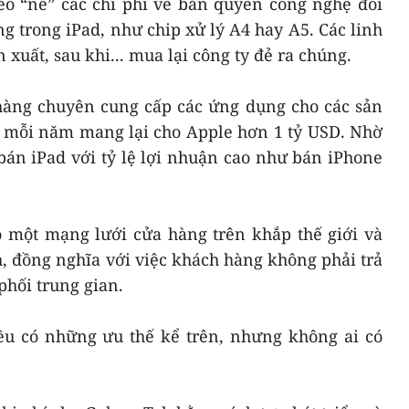
éo “né” các chi phí về bản quyền công nghệ đối
ng trong iPad, như chip xử lý A4 hay A5. Các linh
xuất, sau khi... mua lại công ty đẻ ra chúng.
 hàng chuyên cung cấp các ứng dụng cho các sản
- mỗi năm mang lại cho Apple hơn 1 tỷ USD. Nhờ
bán iPad với tỷ lệ lợi nhuận cao như bán iPhone
ó một mạng lưới cửa hàng trên khắp thế giới và
, đồng nghĩa với việc khách hàng không phải trả
phối trung gian.
ều có những ưu thế kể trên, nhưng không ai có