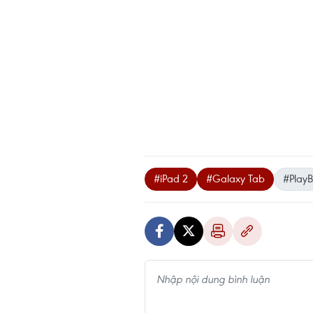
#iPad 2
#Galaxy Tab
#Play