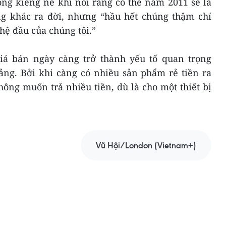
ng kiêng nể khi nói rằng có thể năm 2011 sẽ là
g khác ra đời, nhưng “hầu hết chúng thậm chí
hệ đầu của chúng tôi.”
iá bán ngày càng trở thành yếu tố quan trọng
ảng. Bởi khi càng có nhiều sản phẩm rẻ tiền ra
ông muốn trả nhiều tiền, dù là cho một thiết bị
Vũ Hội/London (Vietnam+)