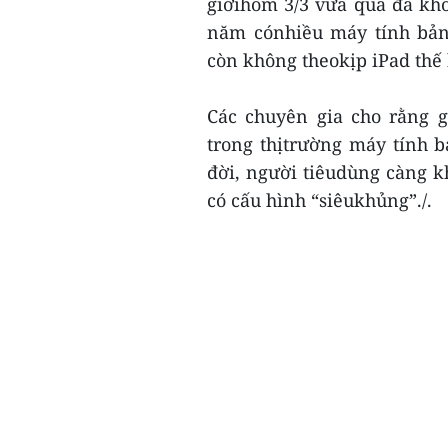
giớihôm 3/3 vừa qua đã khô
năm cónhiều máy tính bản
còn không theokịp iPad thế 
Các chuyên gia cho rằng g
trong thịtrường máy tính b
đời, người tiêudùng càng kh
có cấu hình “siêukhủng”./.