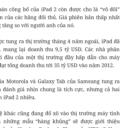
bán công bố của iPad 2 còn được cho là “vô đối”
m của các hãng đối thủ. Giá phiên bản thấp nhất
 tăng so với người anh của nó.
ợc tung ra thị trường tháng 4 năm ngoái, iPad đã
c, mang lại doanh thu 9,5 tỷ USD. Các nhà phân
hởi đầu của một thị trường đầy hấp dẫn cho máy
ạt tổng doanh thu tới 35 tỷ USD vào năm 2012.
a Motorola và Galaxy Tab của Samsung tung ra
 đánh giá nhìn chung là tích cực, nhưng cả hai
n iPad 2 nhiều.
ệ khác cũng đang đổ xô vào thị trường máy tính
 những mẫu “hàng khủng” sẽ được giới thiệu