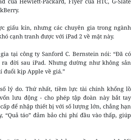
 của Hewlett-Packard, Flyer của HTC, G-Slate
kBerry.
c giấu kín, nhưng các chuyên gia trong ngành
khó cạnh tranh được với iPad 2 về mặt này.
gia tại công ty Sanford C. Bernstein nói: “Đã có
g ra đời sau iPad. Nhưng dường như không sản
 đuổi kịp Apple về giá.”
số lý do. Thứ nhất, tiềm lực tài chính khổng lồ
vốn lưu động - cho phép tập đoàn này bắt tay
cấp để nhập thiết bị với số lượng lớn, chẳng hạn
, “Quả táo” đảm bảo chi phí đầu vào thấp, giúp