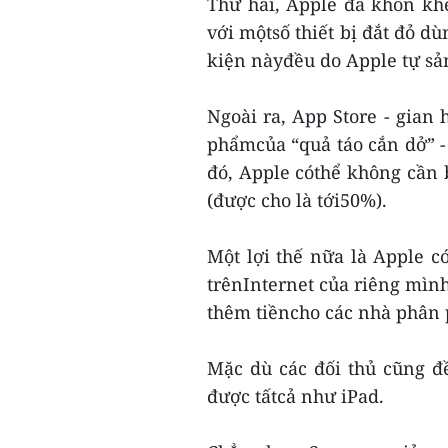
Thứ hai, Apple đã khôn kh
với mộtsố thiết bị đắt đỏ dù
kiện nàyđều do Apple tự sản 
Ngoài ra, App Store - gian
phẩmcủa “quả táo cắn dở” 
đó, Apple cóthể không cần 
(được cho là tới50%).
Một lợi thế nữa là Apple c
trênInternet của riêng mình
thêm tiềncho các nhà phân 
Mặc dù các đối thủ cũng đ
được tấtcả như iPad.