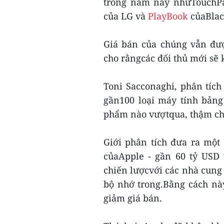
trong năm nay nhưTouchPad
của LG và
PlayBook
củaBlac
Giá bán của chúng vẫn đượ
cho rằngcác đối thủ mới sẽ 
Toni Sacconaghi, phân tích 
gần100 loại máy tính bản
phẩm nào vượtqua, thậm chí
Giới phân tích đưa ra một 
củaApple - gần 60 tỷ USD 
chiến lượcvới các nhà cung 
bộ nhớ trong.Bằng cách này
giảm giá bán.