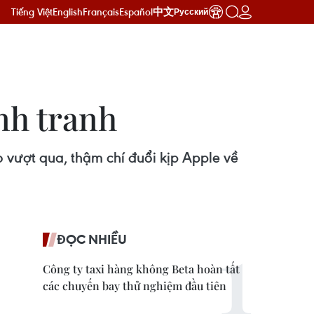
Tiếng Việt
English
Français
Español
中文
Русский
ạnh tranh
vượt qua, thậm chí đuổi kịp Apple về
ĐỌC NHIỀU
Công ty taxi hàng không Beta hoàn tất
các chuyến bay thử nghiệm đầu tiên