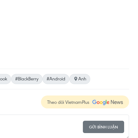
Book
#BlackBerry
#Android
Anh
Theo dõi VietnamPlus
GỬI BÌNH LUẬN