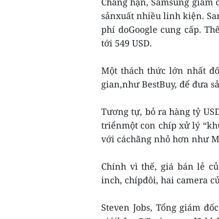
Chẳng hạn, Samsung giảm ch
sảnxuất nhiều linh kiện. 
phí doGoogle cung cấp. Th
tới 549 USD.
Một thách thức lớn nhất đ
gian,như BestBuy, để đưa sả
Tương tự, bỏ ra hàng tỷ US
triểnmột con chíp xử lý “k
với cáchãng nhỏ hơn như M
Chính vì thế, giá bán lẻ 
inch, chípđôi, hai camera c
Steven Jobs, Tổng giám đốc