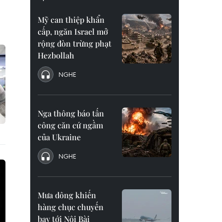
Mỹ can thiệp khẩn
cấp, ngăn Israel mở
rộng đòn trừng phạt
Hezbollah
NGHE
Nga thông báo tấn
công căn cứ ngầm
của Ukraine
NGHE
Mưa dông khiến
hàng chục chuyến
bay tới Nội Bài