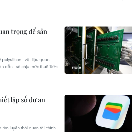
uan trọng để sản
olysilicon - vật liệu quan
bán dẫn - sẽ chịu mức thuế 15%
iết lập số dư an
èn luyện thói quen tài chính