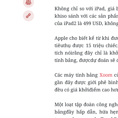
Không chỉ so với iPad, giá 
khiso sánh với các sản phẩ
của iPad2 là 499 USD, không
Apple cho biết kể từ khi đư
tiêuthụ được 15 triệu chiế
tích nóirằng đây chỉ là k
tính bảng, đượcdự đoán sẽ đ
Các máy tính bảng
Xoom
củ
gần đây được giới phê bình
đều có giá khởiđiểm cao hơ
Một loạt tập đoàn công ngh
bảngđầy hấp dẫn, hứa hẹn