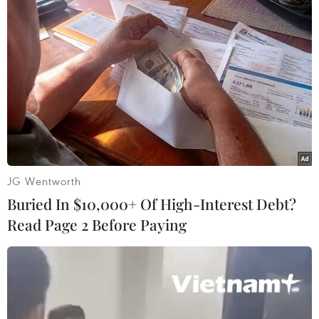
và Sacra Corona Unita ở vùng Puglia. Tất cả các
hệ thống này đều bắt nguồn từ miền Nam
Italy./.
(Vietnam+)
JG Wentworth
Buried In $10,000+ Of High-Interest Debt?
Read Page 2 Before Paying