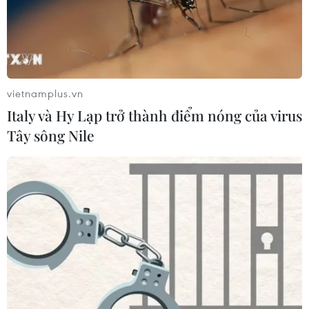
Động đất tại Venezuela: Số người
thiệt mạng đã tăng lên hơn 6.000
người
04/08/2026 10:17
vietnamplus.vn
Italy và Hy Lạp trở thành điểm nóng của virus
Xem thêm
Tây sông Nile
CƠ QUAN CHỦ QUẢN: THÔNG TẤN XÃ VIỆT NAM
Tổng Biên tập: TRẦN TIẾN DUẨN
Phó Tổng Biên tập: NGUYỄN THỊ TÁM, KHÚC THANH
THỦY