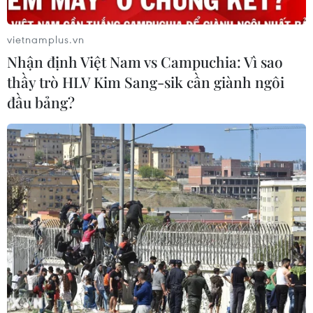
Khẩn trường khám nghiệm
hiện trường, điều tra nguyên nhân
vietnamplus.vn
vụ cháy chợ Biên Hòa
Nhận định Việt Nam vs Campuchia: Vì sao
06/08/2026 04:37
thầy trò HLV Kim Sang-sik cần giành ngôi
đầu bảng?
Pháp mở các điểm tắm sông
phục vụ người dân trong mùa Hè
nắng nóng
06/08/2026 03:02
Bất chấp nắng nóng kỷ lục, du khách
châu Á vẫn đổ sang châu Âu
05/08/2026 23:27