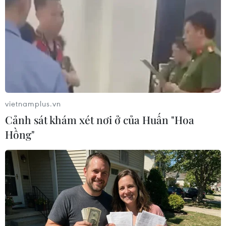
#Italy
#Tháp nghiêng Pisa
#Mafia
#Đánh bom
Theo dõi VietnamPlus
vietnamplus.vn
Cảnh sát khám xét nơi ở của Huấn "Hoa
Hồng"
TIN CÙNG CHUYÊN MỤC
Tây Ban Nha: 100 người thiệt mạng
trong vụ vượt biển ồ ạt vào Ceuta
06/08/2026 16:03