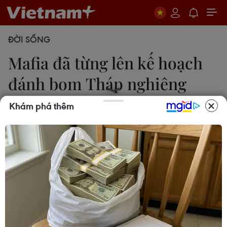
ĐỜI SỐNG
Mafia đã từng lên kế hoạch
đánh bom Tháp nghiêng
Pisa
Khám phá thêm
Trương Anh Ngọc/Rome
24/01/2014 01:34
Theo lời khai của trùm mafia Gioacchino La
Barbera trong một phiên tòa mới đây, mafia đã
từng lên kế hoạch đánh bom Tháp nghiêng Pisa.