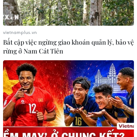
Làn sóng tấn công mạng nhằm vào
các quỹ đầu cơ lớn của Mỹ
06/08/2026 06:47
vietnamplus.vn
Bất cập việc ngừng giao khoán quản lý, bảo vệ
rừng ở Nam Cát Tiên
Anh công bố kết quả điều tra ban
đầu vụ đâm dao ở trung tâm London
06/08/2026 06:00
Hàn Quốc tăng cường giải pháp
ngăn chặn đánh bạc trực tuyến trong
quân đội
06/08/2026 04:52