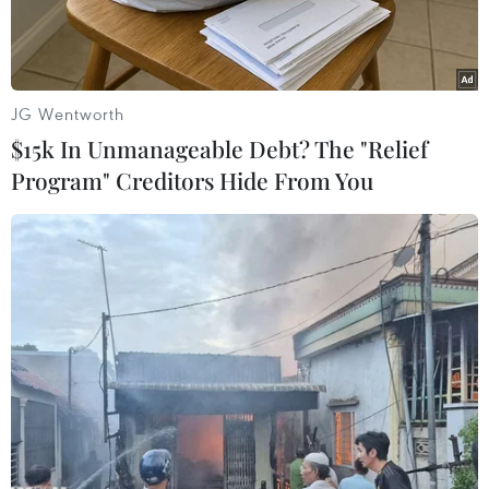
JG Wentworth
$15k In Unmanageable Debt? The "Relief
Program" Creditors Hide From You
Tháp nghiêng Pisa. (Nguồn: Getty Images)
Theo lời khai của Gioacchino La Barbera, một
trùm mafia, trong một phiên tòa mới đây ở
Palermo, thủ phủ đảo Sicily, mafia đã từng lên
kế hoạch đánh bom Tháp nghiêng Pisa.