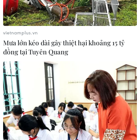
vietnamplus.vn
Mưa lớn kéo dài gây thiệt hại khoảng 15 tỷ
đồng tại Tuyên Quang
Một máy bay của hãng AirAsia trên hành trình
tới Malaysia đã bị buộc phải quay trở lại
Australia và hạ cánh khẩn cấp trong ngày 25/6
sau khi xuất hiện sự cố kỹ thuật.
Chiếc máy bay nhãn hiệu Airbus A330 đi từ
thành phố Perth tới Kuala Lumpur gặp vấn đề
khoảng 90 phút sau khi khởi hành.