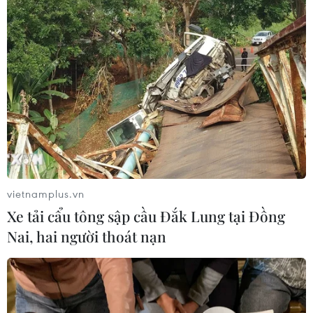
Italy: Hai trận động đất liên tiếp làm
rung chuyển khu vực gần tháp
nghiêng Pisa
04/08/2026 22:41
Trung Quốc tăng cường trấn áp tội
phạm có tổ chức
04/08/2026 14:24
vietnamplus.vn
Xe tải cẩu tông sập cầu Đắk Lung tại Đồng
Báo động xu hướng gia tăng người
Nai, hai người thoát nạn
trẻ mắc ung thư
04/08/2026 14:10