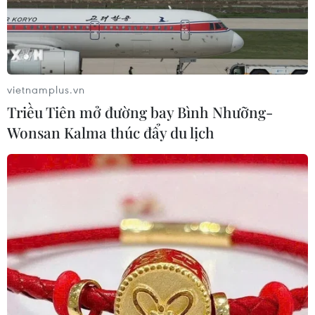
vietnamplus.vn
Triều Tiên mở đường bay Bình Nhưỡng-
Wonsan Kalma thúc đẩy du lịch
TIN CÙNG CHUYÊN MỤC
Pháp mở các điểm tắm sông
phục vụ người dân trong mùa Hè
nắng nóng
06/08/2026 03:02
Bất chấp nắng nóng kỷ lục, du khách