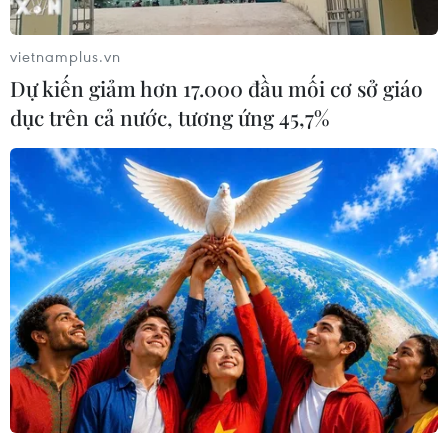
vietnamplus.vn
Dự kiến giảm hơn 17.000 đầu mối cơ sở giáo
dục trên cả nước, tương ứng 45,7%
Ông chủ AirAsia nhặt rác trên máy bay để
vinh danh đội ngũ nhân viên
02/06/2017 02:39
Không chút ngần ngại, giám đốc điều hành hãng hàng
không giá rẻ AirAsia đã nhanh chóng đeo găng tay, thu
dọn rác trên một chuyến bay đông khách của hãng này
vào thứ Tư vừa qua.