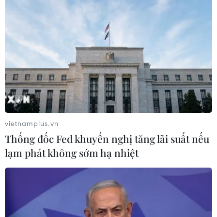
TIN LIÊN QUAN
vietnamplus.vn
Thống đốc Fed khuyến nghị tăng lãi suất nếu
lạm phát không sớm hạ nhiệt
AirAsia bị đình chỉ hoạt động mặt đất ở
sân bay Indonesia
19/05/2016 11:14