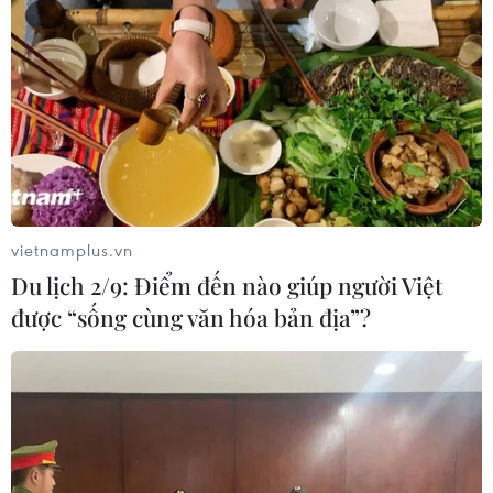
Hàn Quốc ban hành cảnh báo nắng
nóng cao nhất tại thủ đô Seoul
04/08/2026 12:37
Trung Quốc duy trì cảnh báo mưa
lớn và dông mạnh
04/08/2026 11:59
vietnamplus.vn
Du lịch 2/9: Điểm đến nào giúp người Việt
được “sống cùng văn hóa bản địa”?
“Tỏa sáng Nghị lực Việt” 2026 đồng
hành cùng thanh niên khuyết tật
04/08/2026 11:14
Lở đất tại Ethiopia khiến ít nhất 14