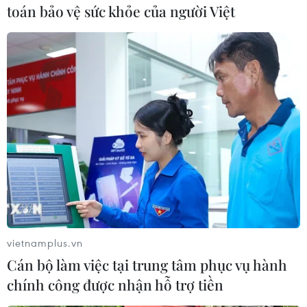
(TTXVN/Vietnam+)
toán bảo vệ sức khỏe của người Việt
vietnamplus.vn
#Máy bay
#Hạ cánh khẩn cấp
#AirAsia
#Australia
Cán bộ làm việc tại trung tâm phục vụ hành
#Malaysia
#Hàng không giá rẻ
#tin tức
chính công được nhận hỗ trợ tiền
#tin tức mới nhất
#tin tức 24h