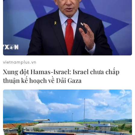
Indonesia đã đình chỉ hoạt động mặt đất của hãng
hàng không giá rẻ lớn nhất nước này, Lion Air và hãng
AirAsia do những lỗi trong xử lý sai về ga đến đối với
hành khách.
vietnamplus.vn
Xung đột Hamas-Israel: Israel chưa chấp
thuận kế hoạch về Dải Gaza