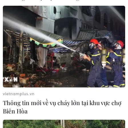
Mưa lũ, sạt lở tại Sri Lanka khiến 5
người thiệt mạng
04/08/2026 23:09
Mỹ trục xuất gần 1,5 triệu người nhập
cư trái phép trong 12 tháng
04/08/2026 22:43
vietnamplus.vn
WHO ghi nhận tín hiệu tích cực từ
Thông tin mới về vụ cháy lớn tại khu vực chợ
thử nghiệm điều trị Ebola tại Congo
Biên Hòa
04/08/2026 22:42