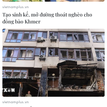
05/08/2026 09:39
vietnamplus.vn
Tạo sinh kế, mở đường thoát nghèo cho
đồng bào Khmer
Cách các sân bay Mỹ rút ngắn thời
gian làm thủ tục
05/08/2026 07:17
Trung Quốc: Cảnh sát Hong Kong,
Macau triệt phá vụ lừa đảo đầu tư
Fun Coffee
05/08/2026 06:41
Afghanistan đối mặt khủng hoảng
lương thực nghiêm trọng do thiếu
vietnamplus.vn
hụt viện trợ