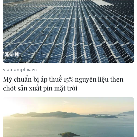
vietnamplus.vn
Mỹ chuẩn bị áp thuế 15% nguyên liệu then
chốt sản xuất pin mặt trời