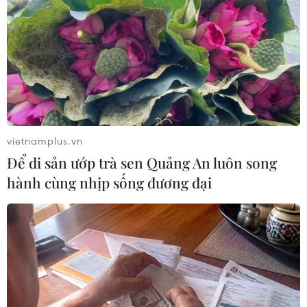
lạm dụng AI trong bầu cử tại châu Âu
26/02/2024 06:48
Meta sẽ phối hợp để đẩy lùi thông tin sai sự thực, giải
quyết các chiến dịch gây ảnh hưởng và ứng phó với
các nguy cơ liên quan lạm dụng AI tạo sinh trong bầu
cử tại châu Âu.
vietnamplus.vn
Để di sản ướp trà sen Quảng An luôn song
hành cùng nhịp sống đương đại