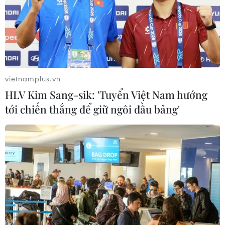
Meta bồi thường gần 600 triệu USD
vì gây tổn hại sức khỏe tâm thần trẻ
em
07/08/2026 04:28
vietnamplus.vn
Mỹ áp thuế 15% đối với nguyên liệu
HLV Kim Sang-sik: 'Tuyển Việt Nam hướng
quan trọng để sản xuất chip
tới chiến thắng để giữ ngôi đầu bảng'
07/08/2026 00:56
Google Wallet cho phép phụ huynh
thiết lập số dư an toàn của con cái
06/08/2026 23:44