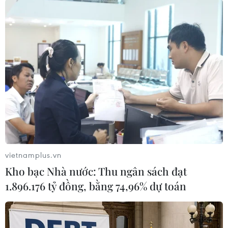
#Meta
#LG Electronics
Hàn Quốc
vietnamplus.vn
Kho bạc Nhà nước: Thu ngân sách đạt
1.896.176 tỷ đồng, bằng 74,96% dự toán
Theo dõi VietnamPlus