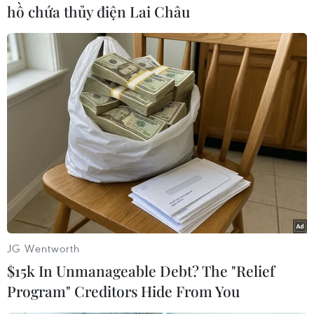
hồ chứa thủy điện Lai Châu
Meta lập đội chuyên trách
xử lý tin giả, lạm dụng AI
trong bầu cử tại châu Âu
Meta sẽ phối hợp để đẩy lùi
thông tin sai sự thực, giải quyết
các chiến dịch gây ảnh hưởng và
ứng phó với các nguy cơ liên
quan lạm dụng AI tạo sinh
trong bầu cử tại châu Âu.
(TTXVN/Vietnam+)
JG Wentworth
$15k In Unmanageable Debt? The "Relief
Program" Creditors Hide From You