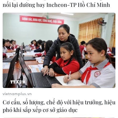
nối lại đường bay Incheon-TP Hồ Chí Minh
vietnamplus.vn
Cơ cấu, số lượng, chế độ với hiệu trưởng, hiệu
phó khi sắp xếp cơ sở giáo dục