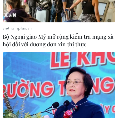
ChatGPT cung cấp tính năng chat
không giới hạn cho người dùng miễn
phí
06/08/2026 23:32
vietnamplus.vn
Bộ Ngoại giao Mỹ mở rộng kiểm tra mạng xã
Phát hiện lỗ hổng bảo mật nghiêm
hội đối với đương đơn xin thị thực
trọng trên loạt trình duyệt tích hợp
AI
06/08/2026 15:57
Thành lập Hội đồng cấp Nhà nước
xét tặng các giải thưởng khoa học và
công nghệ
06/08/2026 14:19