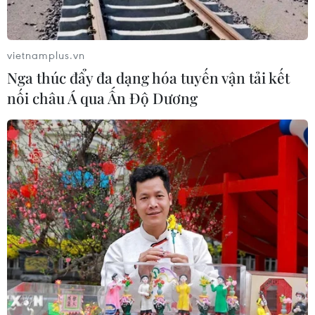
Xem thêm
vietnamplus.vn
Nga thúc đẩy đa dạng hóa tuyến vận tải kết
nối châu Á qua Ấn Độ Dương
CƠ QUAN CHỦ QUẢN: THÔNG TẤN XÃ VIỆT NAM
Tổng Biên tập: TRẦN TIẾN DUẨN
Phó Tổng Biên tập: NGUYỄN THỊ TÁM, KHÚC THANH
THỦY
Sở hữu trí tuệ
Quy định sử dụng
RSS
Hỗ trợ
Ngôn ngữ
TTXVN