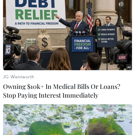
TIN LIÊN QUAN
JG Wentworth
Owning $10k+ In Medical Bills Or Loans?
Stop Paying Interest Immediately
Meta lập đội chuyên trách xử lý tin giả,