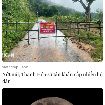
vietnamplus.vn
Nứt núi, Thanh Hóa sơ tán khẩn cấp nhiều hộ
dân