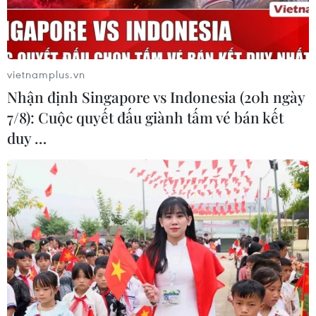
môn đặc thù và các địa phương vùng sâu, vùng xa.
vietnamplus.vn
Nhận định Singapore vs Indonesia (20h ngày
7/8): Cuộc quyết đấu giành tấm vé bán kết
duy …
Thủ tướng Phạm Minh Chính tiếp xúc cử
tri thành phố Cần Thơ
28/12/2025 12:08