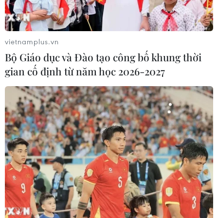
Thủ tướng thẳng thắn chỉ rõ tại Cần Thơ tỷ lệ trường đạt
chuẩn quốc gia còn thấp và chưa đồng đều giữa các
cấp học; còn tình trạng thiếu giáo viên, cơ cấu môn học
vietnamplus.vn
chưa hợp lý...
Bộ Giáo dục và Đào tạo công bố khung thời
gian cố định từ năm học 2026-2027