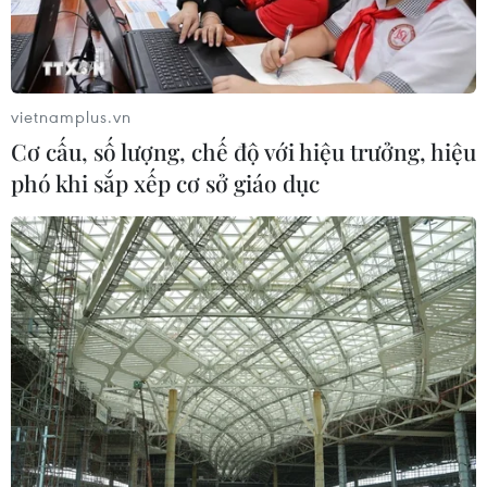
Vụ trường Chuyên Tuyên Quang:
Việc tổ chức thi lại trên cơ sở kết quả
điều tra
05/08/2026 04:39
vietnamplus.vn
Cơ cấu, số lượng, chế độ với hiệu trưởng, hiệu
Bộ GD-ĐT tạm dừng xét tuyển đại
phó khi sắp xếp cơ sở giáo dục
học với các thí sinh chuyên Tuyên
Quang
05/08/2026 03:16
Tổ chức thi lại cho 100% thí sinh tại
điểm thi Trường THPT Chuyên
Tuyên Quang
05/08/2026 02:59