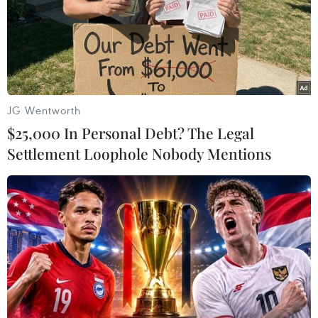
JG Wentworth
$25,000 In Personal Debt? The Legal
Settlement Loophole Nobody Mentions
Lần đầu tiên có quy định về nhà giáo hợp
đồng toàn thời gian sau khi nghỉ hưu
24/03/2026 11:16
Bộ Giáo dục và Đào tạo cho biết điều này nhằm khắc
phục tình trạng thiếu giáo viên cục bộ, đặc biệt ở các bộ