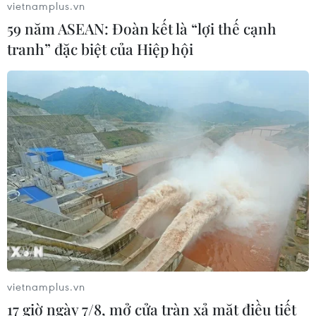
vietnamplus.vn
59 năm ASEAN: Đoàn kết là “lợi thế cạnh
tranh” đặc biệt của Hiệp hội
CƠ QUAN CHỦ QUẢN: THÔNG TẤN XÃ VIỆT NAM
Tổng Biên tập: TRẦN TIẾN DUẨN
Phó Tổng Biên tập: NGUYỄN THỊ TÁM, KHÚC THANH
THỦY
Sở hữu trí tuệ
Quy định sử dụng
RSS
Hỗ trợ
Ngôn ngữ
TTXVN
vietnamplus.vn
Dịch vụ tin
Quảng cáo
17 giờ ngày 7/8, mở cửa tràn xả mặt điều tiết