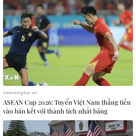
ban-qppl/du-thao-thong-tu-ban-hanh-quy-che-
tuyen-sinh-va-dao-tao-sau-dai-hoc.html?
categoryId=101914858./.
Lần đầu tiên có quy định
về nhà giáo hợp đồng toàn
thời gian sau khi nghỉ hưu
Bộ Giáo dục và Đào tạo cho biết
điều này nhằm khắc phục tình
trạng thiếu giáo viên cục bộ, đặc
vietnamplus.vn
biệt ở các bộ môn đặc thù và các
ASEAN Cup 2026: Tuyển Việt Nam thẳng tiến
địa phương vùng sâu, vùng xa.
vào bán kết với thành tích nhất bảng
(Vietnam+)