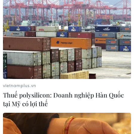
Đắk Lắk tháo gỡ khó khăn, đảm bảo
đủ sách giáo khoa cho năm học mới
06/08/2026 04:12
Bộ GD-ĐT dự kiến điều chỉnh trong
bổ nhiệm chức danh và xếp lương
nhà giáo
06/08/2026 02:18
vietnamplus.vn
Thuế polysilicon: Doanh nghiệp Hàn Quốc
Dự kiến giảm hơn 17.000 đầu mối cơ
tại Mỹ có lợi thế
sở giáo dục trên cả nước, tương ứng
45,7%
06/08/2026 01:26