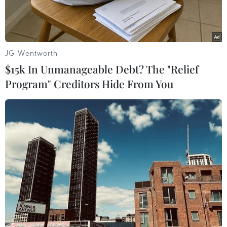
giáo viên.
JG Wentworth
$15k In Unmanageable Debt? The "Relief
Program" Creditors Hide From You
(Ảnh: Thanh Thủy/TTXVN)
Bộ Giáo dục và Đào tạo vừa công bố dự thảo
Thông tư ban hành Chương trình bồi dưỡng
nghiệp vụ sư phạm cho người có nguyện vọng