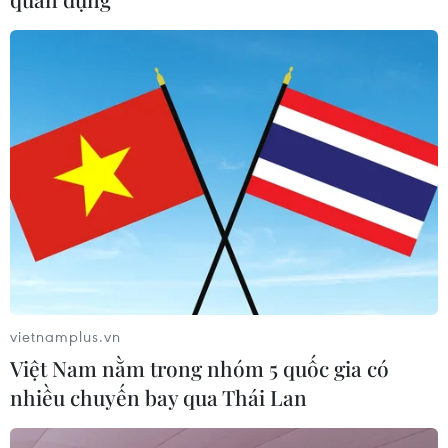
Khuyến khích các cơ sở giáo dục đại
học cạnh tranh bằng chất lượng
06/08/2026 13:41
Cần Thơ xem xét đề xuất xây dựng Tổ
hợp Giáo dục-Đào tạo 636 tỷ đồng
06/08/2026 13:24
Cà Mau hợp nhất 4 trường cao đẳng,
tăng quy mô đào tạo nhân lực chất
vietnamplus.vn
lượng cao
Việt Nam nằm trong nhóm 5 quốc gia có
06/08/2026 11:43
nhiều chuyến bay qua Thái Lan
Các trường đại học sẽ xét tuyển thí