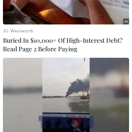
JG Wentworth
Buried In $10,000+ Of High-Interest Debt?
Read Page 2 Before Paying
Các đại biểu trình bày về tầm quan trọng của thực phẩm gắn
tick xanh trách nhiệm trong việc giảm thiểu rủi ro mất an toàn
thực phẩm trong bữa ăn học đường. (Ảnh: Hương
Giang/TTXVN)
Ngày 17/5, Sở Công Thương Thành phố Hồ Chí
Minh phối hợp với Ủy ban Nhân dân phường