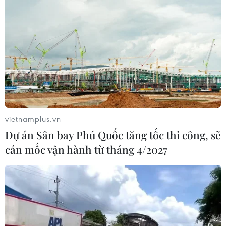
vietnamplus.vn
Dự án Sân bay Phú Quốc tăng tốc thi công, sẽ
cán mốc vận hành từ tháng 4/2027
Vụ hơn 100 học sinh ngộ độc thực phẩm:
'Thủ phạm' là vi khuẩn Salmonella
13/05/2026 06:14
Điểm chung của các vụ ngộ độc thực phẩm trong