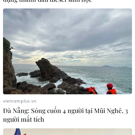
#Sở Công Thương Thành phố Hồ Chí Minh
#Tick xanh trách nhiệm
#Suất ăn bán trú
#Ngộ độc thực phẩm
Tp. Hồ Chí Minh
Theo dõi VietnamPlus
vietnamplus.vn
Đà Nẵng: Sóng cuốn 4 người tại Mũi Nghê, 3
An toàn Thực phẩm
người mất tích
Đồng Nai phát hiện 7 cơ sở nuôi lợn "vỗ béo" sử