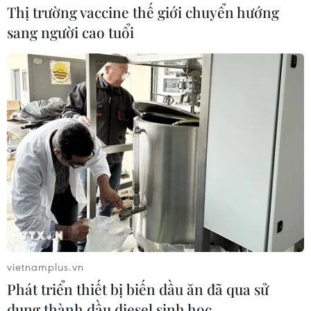
bán trú
Thị trường vaccine thế giới chuyển hướng
Sở An toàn thực phẩm Thành phố
sang người cao tuổi
Hồ Chí Minh đã yêu cầu các
doanh nghiệp ký cam kết đảm
bảo an toàn thực phẩm, nhằm
thiết lập "lá chắn" vững chắc, bảo
vệ sức khỏe cho học sinh Thành
phố.
vietnamplus.vn
Phát triển thiết bị biến dầu ăn đã qua sử
dụng thành dầu diesel sinh học