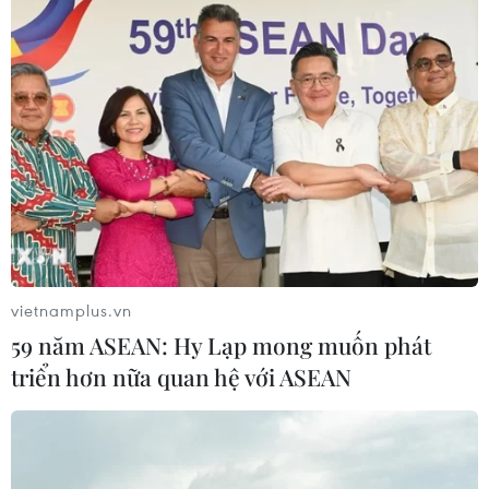
dụng chất cấm
Thành phố Hồ Chí Minh siết kiểm soát chặt chẽ
thực phẩm tại các chợ đầu mối
Hà Nội kiểm soát chặt chẽ, minh bạch bữa ăn
bán trú trước thềm năm học mới
Đồng Nai: Phát hiện xe khách chở hơn 800kg
thực phẩm chế biến không rõ nguồn gốc
Quảng Ninh chấm dứt cơ sở giết mổ động vật
không đủ điều kiện trước 31/10
vietnamplus.vn
59 năm ASEAN: Hy Lạp mong muốn phát
triển hơn nữa quan hệ với ASEAN
TIN LIÊN QUAN