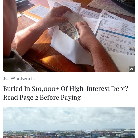
Theo dõi VietnamPlus
TIN CÙNG CHUYÊN MỤC
Chiến dịch siết nhập cư của Mỹ tăng
tốc, ICE bắt giữ 51.000 người
JG Wentworth
09/08/2026 06:56
Buried In $10,000+ Of High-Interest Debt?
Read Page 2 Before Paying
Bạn bè Canada chia sẻ về giá trị độc
lập, tự chủ của Việt Nam
09/08/2026 05:13