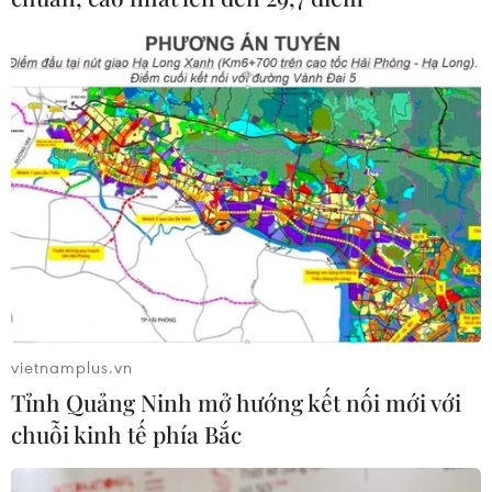
thị thực
06/08/2026 22:52
Chủ tịch Quốc hội Trần Thanh Mẫn
tiếp Đại sứ Hoa Kỳ Jennifer Wicks
06/08/2026 13:43
Tổng thống Trump bác tin Mỹ thiếu
hụt vũ khí vì chiến dịch Trung Đông
06/08/2026 09:40
vietnamplus.vn
Tỉnh Quảng Ninh mở hướng kết nối mới với
Mỹ điều tra sự cố hàng không liên
chuỗi kinh tế phía Bắc
quan đến trực thăng chở Tổng thống
Trump