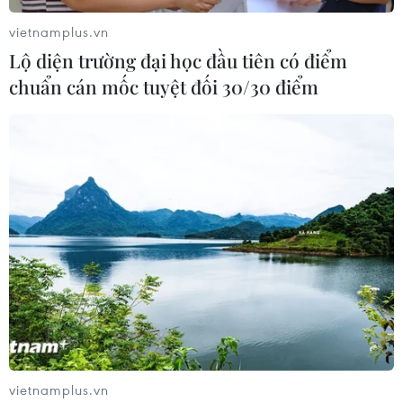
người tử vong
vietnamplus.vn
07/08/2026 01:48
Lộ diện trường đại học đầu tiên có điểm
chuẩn cán mốc tuyệt đối 30/30 điểm
Đảng Cộng hòa đề xuất dự luật trao
thêm thẩm quyền thuế quan cho ông
Trump
07/08/2026 00:33
Cựu Giám đốc Viện Quốc gia về Dị
ứng của Mỹ bị buộc tội khinh thường
Quốc hội
07/08/2026 00:25
Mexico triển khai hàng nghìn binh sỹ
vietnamplus.vn