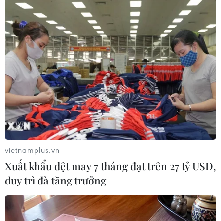
vietnamplus.vn
#Mỹ
#NRC
#Điện hạt nhân
#Độ an toàn
Xuất khẩu dệt may 7 tháng đạt trên 27 tỷ USD,
#Thảm hoạ
Mỹ
duy trì đà tăng trưởng