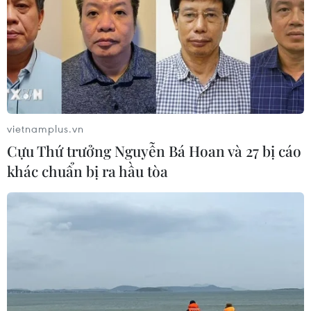
Xem thêm
vietnamplus.vn
Cựu Thứ trưởng Nguyễn Bá Hoan và 27 bị cáo
CƠ QUAN CHỦ QUẢN: THÔNG TẤN XÃ VIỆT NAM
khác chuẩn bị ra hầu tòa
Tổng Biên tập: TRẦN TIẾN DUẨN
Phó Tổng Biên tập: NGUYỄN THỊ TÁM, KHÚC THANH
THỦY
Sở hữu trí tuệ
Quy định sử dụng
RSS
Hỗ trợ
Ngôn ngữ
TTXVN