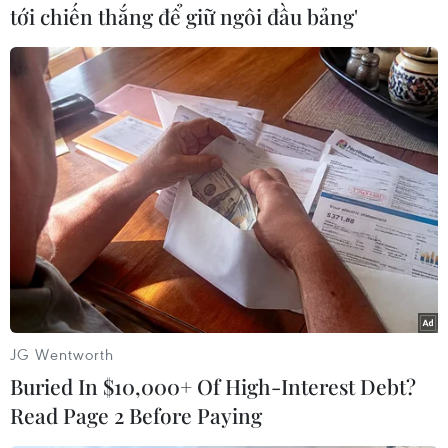
tới chiến thắng để giữ ngôi đầu bảng'
#USS Theodore Roosevelt
#COVID-19
#Chuyến thăm Đà Nẵng
#Virus SARS-CoV-2
#Tử vong
Mỹ
JG Wentworth
Buried In $10,000+ Of High-Interest Debt?
Read Page 2 Before Paying
Theo dõi VietnamPlus