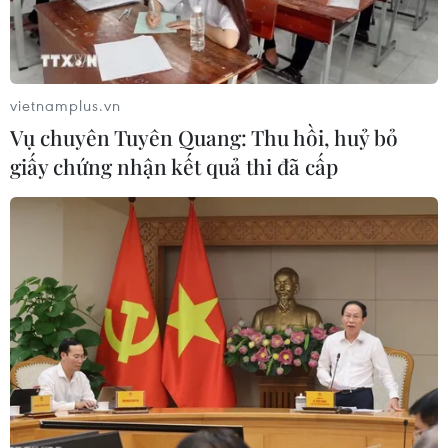
vietnamplus.vn
Vụ chuyên Tuyên Quang: Thu hồi, huỷ bỏ
giấy chứng nhận kết quả thi đã cấp
Bộ Ngoại giao lên tiếng về việc tàu sân bay
Hoa Kỳ thăm cảng Tiên Sa
05/03/2020 10:46
Người Phát ngôn Bộ Ngoại giao Việt Nam Lê Thị Thu
Hằng khẳng định nhóm tàu sân bay của Hoa Kỳ thăm