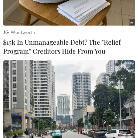
JG Wentworth
$15k In Unmanageable Debt? The "Relief
Program" Creditors Hide From You
Tàu sân bay USS Theodore Roosevelt. (Ảnh: NBC)
Giới chức Mỹ ngày càng chắc chắn rằng ổ dịch
viêm đường hô hấp cấp COVID-19 trên tàu sân
bay USS Theodore Roosevelt của nước này có
liên quan tới các phi hành đoàn, chứ không