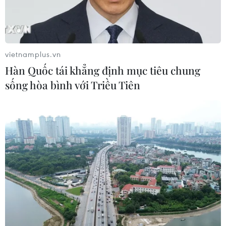
25 bang của Mỹ kiện chính quyền
liên bang về chính sách thuế quan
mới
vietnamplus.vn
03/08/2026 23:34
Hàn Quốc tái khẳng định mục tiêu chung
sống hòa bình với Triều Tiên
Ông Jay Clayton tuyên thệ nhậm
chức Giám đốc Tình báo Quốc gia
Mỹ
03/08/2026 22:44
Số lượng doanh nghiệp vừa, nhỏ,
siêu nhỏ Cuba tăng mạnh, vượt mốc
15.600
03/08/2026 02:15