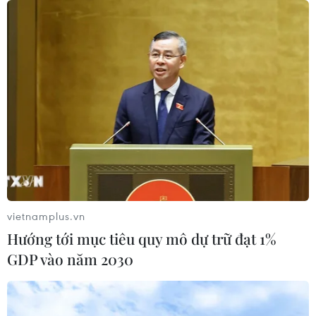
05/08/2026 06:57
Mỹ cấm xuất khẩu vật liệu pin tái chế
và phế liệu vonfram trong một năm
05/08/2026 06:53
Brazil hạ cấp quan hệ với Argentina,
căng thẳng ngoại giao với Mỹ
05/08/2026 03:55
vietnamplus.vn
Hướng tới mục tiêu quy mô dự trữ đạt 1%
GDP vào năm 2030
Mỹ dự chi thêm 1,4 tỷ USD cho hoạt
động của Vệ binh Quốc gia
05/08/2026 03:26