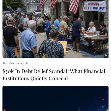
Quân đội Mỹ cam kết duy trì hoạt động
tuần tra Biển Đông
18/08/2019 14:56
Tham mưu trưởng không quân Mỹ David Goldfein tái
khẳng định cam kết chính quyền Washington sẽ điều
chiến hạm hoặc máy bay tuần tra tại bất cứ khu vực
hoặc bất cứ thời điểm nào trên Biển Đông.
JG Wentworth
$30k In Debt Relief Scandal: What Financial
Institutions Quietly Conceal