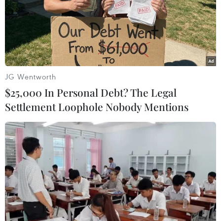
JG Wentworth
$25,000 In Personal Debt? The Legal
Settlement Loophole Nobody Mentions
Đoàn tàu Hải quân Hoa Kỳ cập cảng thành
phố Đà Nẵng
05/03/2020 08:57
Sự kiện góp phần khẳng định năng lực bảo đảm hậu
cần, kỹ thuật, y tế của Việt Nam trong việc đón tiếp tàu
Hải quân nước ngoài đến thăm.