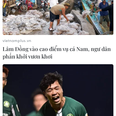
vietnamplus.vn
Lâm Đồng vào cao điểm vụ cá Nam, ngư dân
phấn khởi vươn khơi