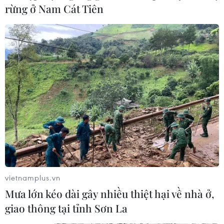
rừng ở Nam Cát Tiên
Quyền Bộ trưởng Hải quân Mỹ Thomas
Modly quyết định từ chức
08/04/2020 00:08
Quyền Bộ trưởng Hải quân Mỹ Thomas Modly ngày 7/4
đã từ chức do cách thức xử lý của ông liên quan đến vụ
dịch COVID-19 bùng phát trên tàu sân bay USS
Theodore Roosevelt.
vietnamplus.vn
Mưa lớn kéo dài gây nhiều thiệt hại về nhà ở,
giao thông tại tỉnh Sơn La