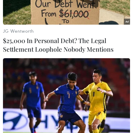
JG Wentworth
$25,000 In Personal Debt? The Legal
Settlement Loophole Nobody Mentions
Trong nhiều tháng qua, Ukraine đã đề nghị Mỹ cung cấp Hệ
thống Tên lửa Chiến thuật Lục quân (ATACMS). (Nguồn:
Lockheedmartin)