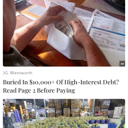
TIN LIÊN QUAN
JG Wentworth
Buried In $10,000+ Of High-Interest Debt?
Read Page 2 Before Paying
Mỹ công bố gói viện trợ quân sự mới trị