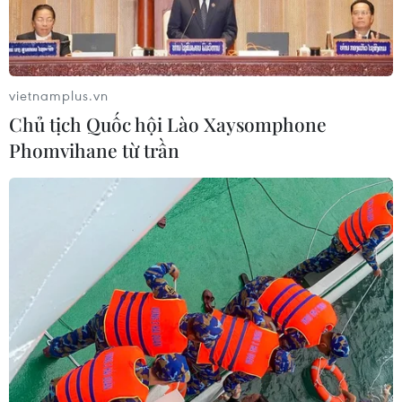
vietnamplus.vn
Chủ tịch Quốc hội Lào Xaysomphone
Phomvihane từ trần
TIN CÙNG CHUYÊN MỤC
Người từng là luật sư riêng của Tổng
thống Trump trở thành Bộ trưởng Tư