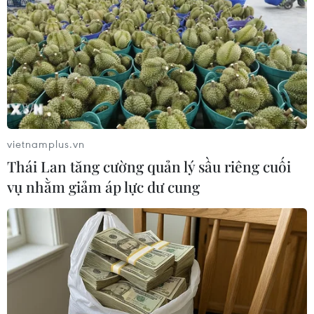
giá 2,5 tỷ USD cho Ukraine
20/01/2023 03:06
Thông báo của Lầu Năm Góc nêu rõ danh sách viện trợ
bao gồm 90 xe thiết giáp chở quân Stryker, 59 xe chiến
đấu bộ binh Bradley, hệ thống phòng không Avenger và
đạn dược các loại.
vietnamplus.vn
Thái Lan tăng cường quản lý sầu riêng cuối
vụ nhằm giảm áp lực dư cung