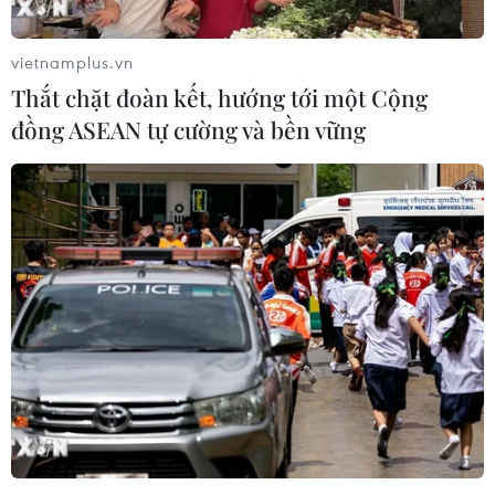
vietnamplus.vn
Thắt chặt đoàn kết, hướng tới một Cộng
đồng ASEAN tự cường và bền vững
Chính phủ Mỹ quyết định cung cấp bom
chùm cho Ukraine
08/07/2023 07:44
Báo Washington Post dẫn lời 2 thượng nghị sỹ Patrick
Leahy và Jeff Merkley : “Tuy nhiên, Tổng thống (Joe)
Biden đã chấp thuận cung cấp bom, đạn chùm cho
Ukraine. Đây là sai lầm nghiêm trọng.”