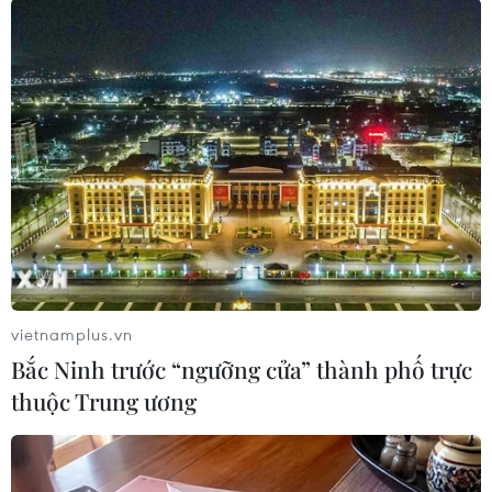
#Tên lửa tầm xa
#Mỹ-Ukraine
#Volodymyr Zelensky
#Bom chùm
#Cung cấp vũ khí
Mỹ
Ukraine
vietnamplus.vn
Bắc Ninh trước “ngưỡng cửa” thành phố trực
thuộc Trung ương
Theo dõi VietnamPlus