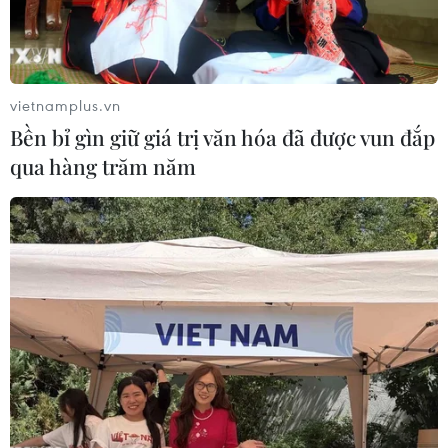
vietnamplus.vn
Bền bỉ gìn giữ giá trị văn hóa đã được vun đắp
qua hàng trăm năm
Ukraine muốn trừng phạt Iran 50 năm vì
"cung cấp vũ khí cho Nga"
29/05/2023 00:22
Từ năm 2022, Kiev và các đồng minh phương Tây liên
tục cáo buộc Iran cung cấp vũ khí cho Nga để sử dụng
trong cuộc chiến tại Ukraine - điều mà Tehran bác bỏ.