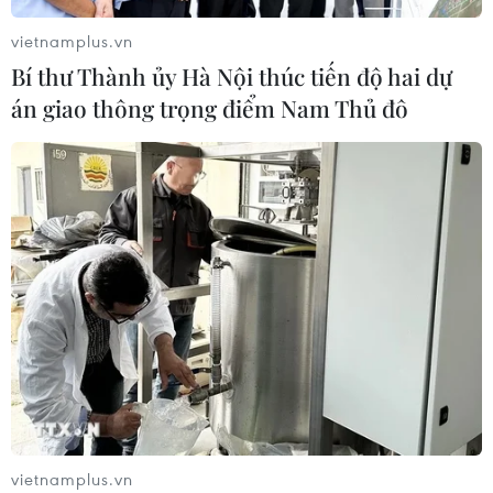
05/08/2026 06:53
vietnamplus.vn
Bí thư Thành ủy Hà Nội thúc tiến độ hai dự
án giao thông trọng điểm Nam Thủ đô
Brazil hạ cấp quan hệ với Argentina,
căng thẳng ngoại giao với Mỹ
05/08/2026 03:55
Xem thêm
CƠ QUAN CHỦ QUẢN: THÔNG TẤN XÃ VIỆT NAM
Tổng Biên tập: TRẦN TIẾN DUẨN
vietnamplus.vn