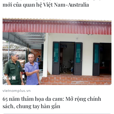
Theo Thứ trưởng Ngoại giao Nga Mikhail Galuzin, tính
mới của quan hệ Việt Nam-Australia
trung lập, không liên minh và phi hạt nhân của Ukraine
phải được xác nhận để đạt được giải pháp cho cuộc
xung đột hiện nay.
vietnamplus.vn
65 năm thảm họa da cam: Mở rộng chính
sách, chung tay hàn gắn