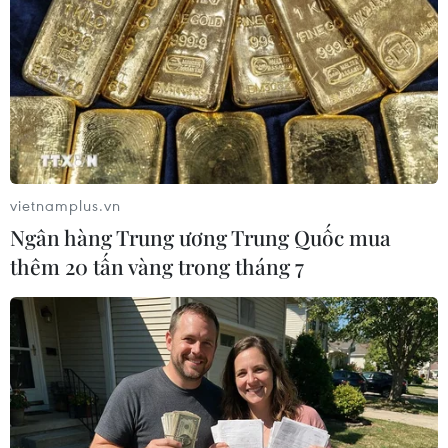
Dương-Thái Bình Dương
12/02/2022 03:44
Chính quyền của Tổng thống Mỹ Joe Biden cam kết
tăng cường vai trò của Mỹ nhằm thúc đẩy một khu vực
Ấn Độ Dương-Thái Bình Dương tự do và rộng mở trong
hàng loạt lĩnh vực từ an ninh tới kinh tế.
vietnamplus.vn
Ngân hàng Trung ương Trung Quốc mua
thêm 20 tấn vàng trong tháng 7