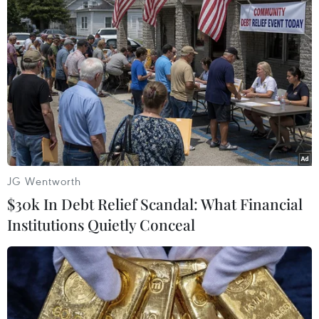
TIN LIÊN QUAN
JG Wentworth
$30k In Debt Relief Scandal: What Financial
Institutions Quietly Conceal
Chính quyền Mỹ công bố chiến lược Ấn Độ