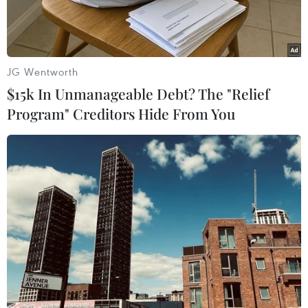
JG Wentworth
$15k In Unmanageable Debt? The "Relief
Program" Creditors Hide From You
Đại diện thương mại Mỹ Katherine Tai. (Ảnh: AFP/TTXVN)
Ngày 30/3, Đại diện Thương mại Mỹ Katherine
Tai khẳng định sáng kiến của Mỹ về khung hợp
tác kinh tế khu vực Ấn Độ Dương-Thái Bình
Dương sẽ đem lại những lợi ích đáng kể, dù các