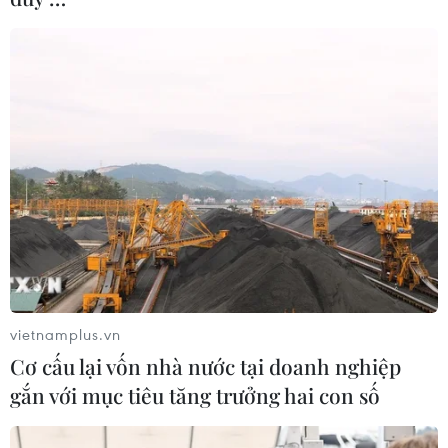
khu vực Ấn Độ Dương-TBD
29/03/2022 23:40
Thủ tướng Lý Hiển Long cho biết Singapore đánh giá
cao cam kết của Mỹ với Đông Nam Á, và ủng hộ kiên
định sự hiện diện mạnh mẽ của Mỹ trong khu vực.
vietnamplus.vn
Cơ cấu lại vốn nhà nước tại doanh nghiệp
gắn với mục tiêu tăng trưởng hai con số