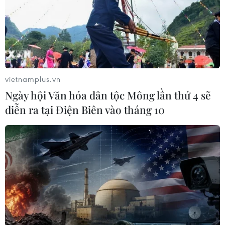
trợ 6 ngành công nghiệp chiến lược
07/08/2026 10:21
Hạ tầng AI - động lực tăng trưởng
mới của Đông Nam Á
vietnamplus.vn
07/08/2026 10:19
Ngày hội Văn hóa dân tộc Mông lần thứ 4 sẽ
diễn ra tại Điện Biên vào tháng 10
VN-Index tăng hơn 3 điểm nhờ sức
bật nhóm dầu khí
07/08/2026 09:36
Tháo gỡ dứt điểm vướng mắc hiện
hữu dự án Nhà máy điện hạt nhân