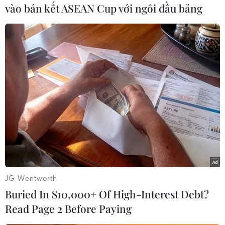
vào bán kết ASEAN Cup với ngôi đầu bảng
Đầu năm nay, chính quyền của Tổng thống Mỹ
Joe Biden đã cam kết triển khai khung hợp tác
kinh tế Ấn Độ Dương-Thái Bình Dương.
Đây là một cơ chế hợp tác mới nhằm thúc đẩy
thương mại chất lượng cao, quản lý kinh tế số,
cải thiện khả năng phục hồi của chuỗi cung ứng
và đẩy mạnh đầu tư vào hạ tầng, cùng một số
vấn đề khác./.
(TTXVN/Vietnam+)
JG Wentworth
Buried In $10,000+ Of High-Interest Debt?
Read Page 2 Before Paying