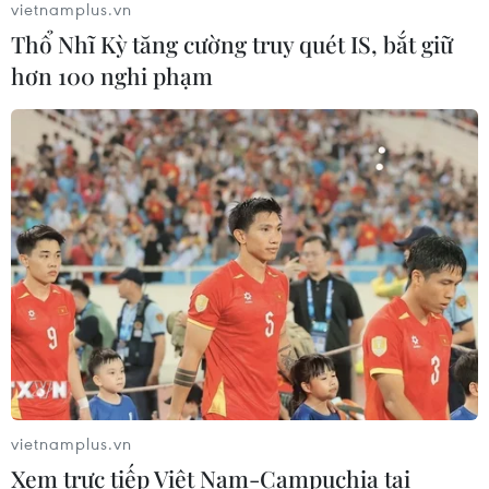
vietnamplus.vn
Thổ Nhĩ Kỳ tăng cường truy quét IS, bắt giữ
Để trái sầu riêng đáp ứng yêu cầu
hơn 100 nghi phạm
xuất khẩu bền vững
07/08/2026 07:34
Tây Ninh thúc đẩy bình dân học vụ
số, tạo động lực phát triển kinh tế số
07/08/2026 07:17
Luật Phát triển đô thị góp phần thể
chế hóa đổi mới mô hình phát triển
07/08/2026 06:55
vietnamplus.vn
Xem trực tiếp Việt Nam-Campuchia tại