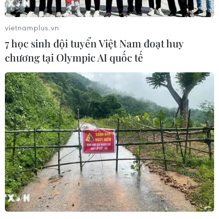
vietnamplus.vn
7 học sinh đội tuyển Việt Nam đoạt huy
chương tại Olympic AI quốc tế
Mỹ, Anh tăng cường hợp tác tại Ấn Độ
Dương-Thái Bình Dương
12/03/2022 07:44
Theo hãng tin Kyodo, trong 2 ngày 7 và 8/3 vừa qua,
các quan chức cấp cao của Mỹ và Anh đã tiến hành
cuộc tham vấn về Ấn Độ Dương-Thái Bình Dương.