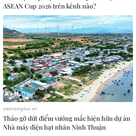
ASEAN Cup 2026 trên kênh nào?
Thu hồi 89 ha đất đấu giá chọn nhà
đầu tư công trình thành phố cảng
hàng không
07/08/2026 06:46
Hàn Quốc đầu tư xây “Thung lũng
K-Vietnam” gắn với hậu duệ dòng họ
Lý
07/08/2026 06:30
Xem thêm
vietnamplus.vn
Tháo gỡ dứt điểm vướng mắc hiện hữu dự án
Nhà máy điện hạt nhân Ninh Thuận