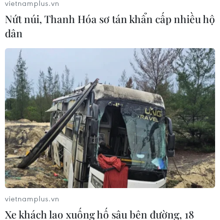
vietnamplus.vn
Nứt núi, Thanh Hóa sơ tán khẩn cấp nhiều hộ
dân
Ảnh hưởng của Khuôn khổ kinh tế Ấn Độ
Dương-Thái Bình Dương
vietnamplus.vn
25/03/2022 11:03
Xe khách lao xuống hố sâu bên đường, 18
Khuôn khổ kinh tế Ấn Độ Dương-Thái Bình Dương sẽ