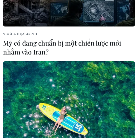
Ninh Thuận
07/08/2026 09:27
Giá dầu tăng trước những lo ngại về
vietnamplus.vn
kế hoạch mở lại Eo biển Hormuz
Mỹ có đang chuẩn bị một chiến lược mới
07/08/2026 08:58
nhằm vào Iran?
Masterise Homes đồng hành cùng
khách hàng trên toàn quốc với giải
pháp tài chính ưu việt
07/08/2026 08:39
Nhà đầu tư Anh đề xuất siêu dự án Tổ
hợp cảng biển 18 tỷ USD tại Quảng
Ninh