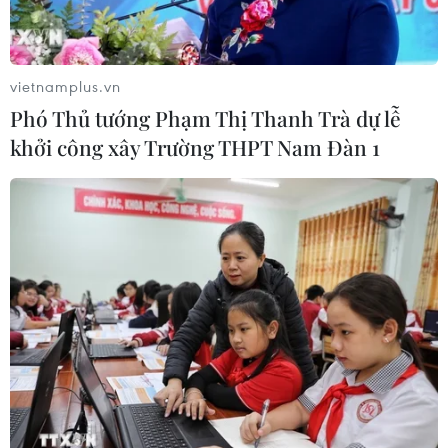
vietnamplus.vn
Phó Thủ tướng Phạm Thị Thanh Trà dự lễ
khởi công xây Trường THPT Nam Đàn 1
TIN CÙNG CHUYÊN MỤC