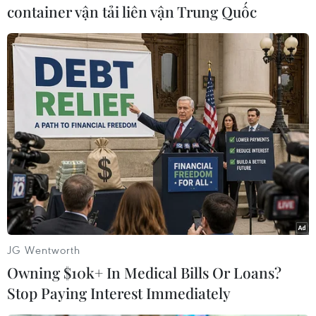
hoang dã (WFF), dự báo thế giới có thể sử dụng
container vận tải liên vận Trung Quốc
100% năng lượng táisinh vào năm 2050. Hầu hết
các kịch bản được nghiên cứu đều đánh giá
năng lượngtái sinh sẽ là nguồn cung cấp năng
lượng ít khí thải carbon vào năm 2050
nhiềuhơn cả năng lượng hạt nhân hoặc năng
lượng hóa thạch sử dụng công nghệ thu vàtồn
trữ CO2./.
(TTXVN/Vietnam+)
JG Wentworth
Owning $10k+ In Medical Bills Or Loans?
Stop Paying Interest Immediately