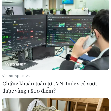
#Năng lượng
#Tái sinh
#Biến đổi khí hậu
#Ô nhiễm
Theo dõi VietnamPlus
vietnamplus.vn
Chứng khoán tuần tới: VN-Index có vượt
được vùng 1.800 điểm?