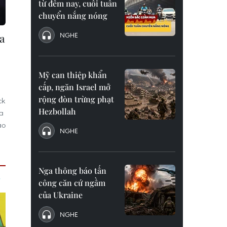
từ đêm nay, cuối tuần
chuyển nắng nóng
NGHE
a
o
Mỹ can thiệp khẩn
cấp, ngăn Israel mở
rộng đòn trừng phạt
ck
Hezbollah
ưa
ảo
NGHE
Nga thông báo tấn
công căn cứ ngầm
của Ukraine
NGHE