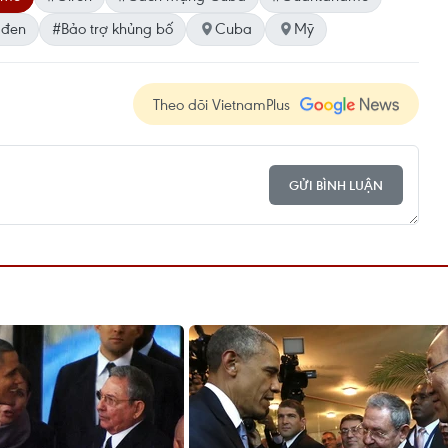
 đen
#Bảo trợ khủng bố
Cuba
Mỹ
Theo dõi VietnamPlus
GỬI BÌNH LUẬN