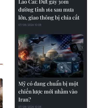
Lào Cai: Đứt gãy 30m
đường tỉnh 161 sau mưa
lớn, giao thông bị chia cắt
07/08/2026 10:08
Mỹ có đang chuẩn bị một
chiến lược mới nhằm vào
Iran?
07/08/2026 10:08