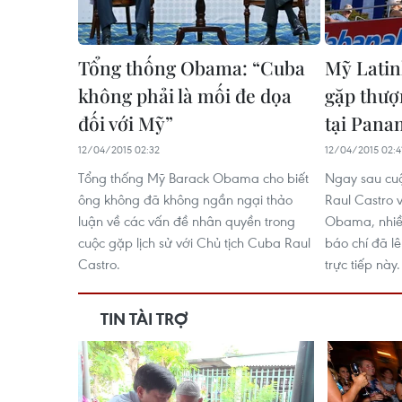
Tổng thống Obama: “Cuba
Mỹ Latin
không phải là mối đe dọa
gặp thư
đối với Mỹ”
tại Pana
12/04/2015 02:32
12/04/2015 02:4
Tổng thống Mỹ Barack Obama cho biết
Ngay sau cu
ông không đã không ngần ngại thảo
Raul Castro 
luận về các vấn đề nhân quyền trong
Obama, nhiề
cuộc gặp lịch sử với Chủ tịch Cuba Raul
báo chí đã lê
Castro.
trực tiếp này.