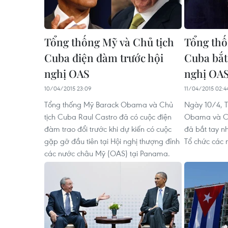
Tổng thống Mỹ và Chủ tịch
Tổng thố
Cuba điện đàm trước hội
Cuba bắt
nghị OAS
nghị OA
10/04/2015 23:09
11/04/2015 02:4
Tổng thống Mỹ Barack Obama và Chủ
Ngày 10/4, 
tịch Cuba Raul Castro đã có cuộc điện
Obama và Ch
đàm trao đổi trước khi dự kiến có cuộc
đã bắt tay n
gặp gỡ đầu tiên tại Hội nghị thượng đỉnh
Tổ chức các 
các nước châu Mỹ (OAS) tại Panama.