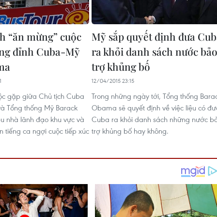
h “ăn mừng” cuộc
Mỹ sắp quyết định đưa Cub
ợng đỉnh Cuba-Mỹ
ra khỏi danh sách nước bả
ma
trợ khủng bố
1
12/04/2015 23:15
ộc gặp giữa Chủ tịch Cuba
Trong những ngày tới, Tổng thống Bara
và Tổng thống Mỹ Barack
Obama sẽ quyết định về việc liệu có đ
u nhà lãnh đạo khu vực và
Cuba ra khỏi danh sách những nước b
n tiếng ca ngợi cuộc tiếp xúc
trợ khủng bố hay không.