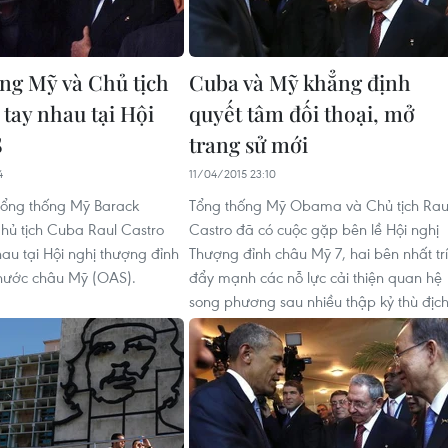
ng Mỹ và Chủ tịch
Cuba và Mỹ khẳng định
 tay nhau tại Hội
quyết tâm đối thoại, mở
S
trang sử mới
4
11/04/2015 23:10
Tổng thống Mỹ Barack
Tổng thống Mỹ Obama và Chủ tịch Rau
ủ tịch Cuba Raul Castro
Castro đã có cuộc gặp bên lề Hội nghị
hau tại Hội nghị thượng đỉnh
Thượng đỉnh châu Mỹ 7, hai bên nhất trí
nước châu Mỹ (OAS).
đẩy mạnh các nỗ lực cải thiện quan hệ
song phương sau nhiều thập kỷ thù địch