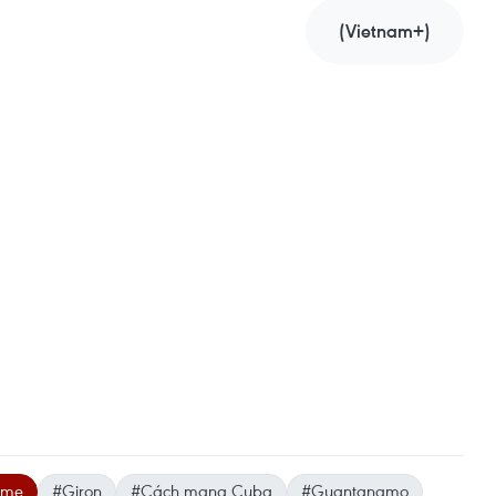
(Vietnam+)
ame
#Giron
#Cách mạng Cuba
#Guantanamo