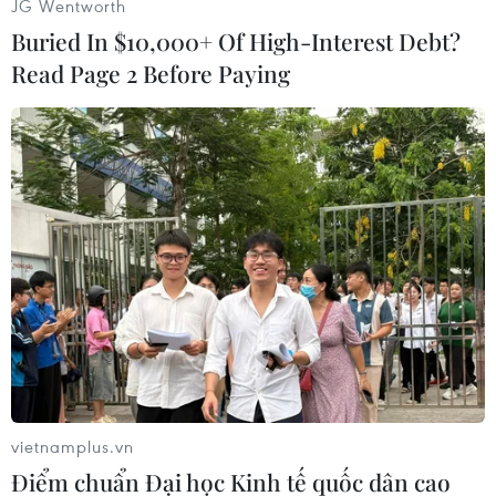
JG Wentworth
Buried In $10,000+ Of High-Interest Debt?
Read Page 2 Before Paying
#Thiết bị an ninh
#Khủng bố
#Tấn công khủng bố
#News Game
#Playnhe
Theo dõi VietnamPlus
TIN LIÊN QUAN
vietnamplus.vn
Điểm chuẩn Đại học Kinh tế quốc dân cao