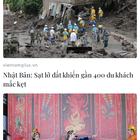
khủng bố cực đoan IS?
20/03/2015 01:38
[News Game] Bạn biết gì về Thủ
tướng Singapore Lý Quang Diệu?
18/03/2015 02:55
vietnamplus.vn
Nhật Bản: Sạt lở đất khiến gần 400 du khách
mắc kẹt
Xem thêm
CƠ QUAN CHỦ QUẢN: THÔNG TẤN XÃ VIỆT NAM