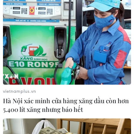
vietnamplus.vn
Hà Nội xác minh cửa hàng xăng dầu còn hơn
Chống khủng bố cần một chiến lược toàn
5.400 lít xăng nhưng báo hết
diện ở khu vực và toàn cầu
25/01/2016 09:44