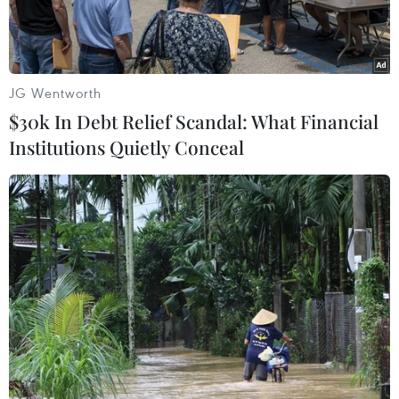
JG Wentworth
$30k In Debt Relief Scandal: What Financial
Institutions Quietly Conceal
Cảnh sát Pháp tham gia chiến dịch truy quét nghi can khủng bố
ở Saint-Denis. (Nguồn: THX/TTXVN)
Trong thời gian gần đây, liên tiếp các vụ tấn
công khủng bố đẫm máu xảy ra tại nhiều quốc
gia trên thế giới như Thái Lan, Indonesia, Pháp,
Burkina Faso....