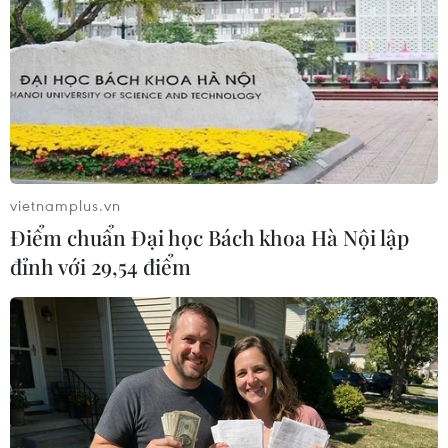
Europol cảnh báo IS âm mưu tấn công
quy mô lớn ở châu Âu
25/01/2016 14:34
Cơ quan Cảnh sát châu Âu (Europol) ngày 25/1 cảnh
báo tổ chức Nhà nước Hồi giáo (IS) tự xưng có thể tiến
hành hàng loạt vụ tấn công quy mô lớn ở châu Âu.
vietnamplus.vn
Điểm chuẩn Đại học Bách khoa Hà Nội lập
đỉnh với 29,54 điểm