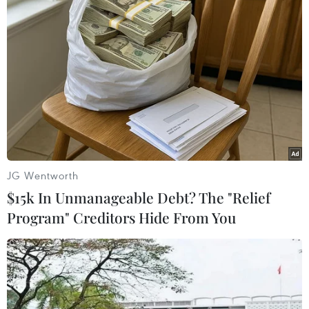
Trong bối cảnh không quốc gia nào có thể đơn độc
chống khủng bố, cũng như hoạt động khủng bố của
những nhóm như IS cho thấy việc hợp tác giữa các
nước là vô cùng cần thiết.
JG Wentworth
$15k In Unmanageable Debt? The "Relief
Program" Creditors Hide From You