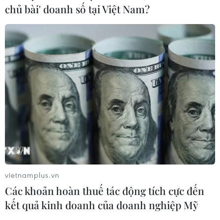
chủ bài' doanh số tại Việt Nam?
[News Game] Bạn có thờ ơ với cuộc
khủng hoảng nhập cư?
08/09/2015 03:16
[News Game] Đừng bỏ lỡ những
thông tin thời sự nổi bật tuần qua
03/08/2015 06:37
[News Game] Bạn chính là chuyên
vietnamplus.vn
gia về quan hệ Việt Nam-Hoa Kỳ?
Các khoản hoàn thuế tác động tích cực đến
21/07/2015 23:14
kết quả kinh doanh của doanh nghiệp Mỹ