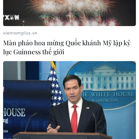
vietnamplus.vn
Màn pháo hoa mừng Quốc khánh Mỹ lập kỷ
lục Guinness thế giới