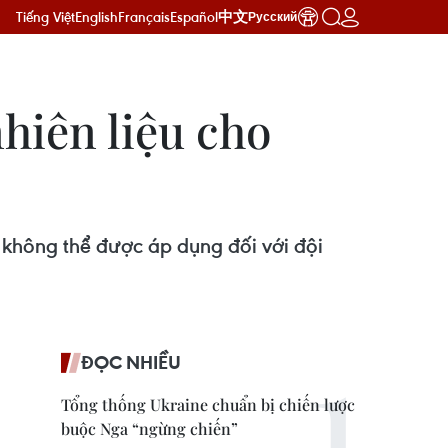
Tiếng Việt
English
Français
Español
中文
Русский
hiên liệu cho
a không thể được áp dụng đối với đội
ĐỌC NHIỀU
Tổng thống Ukraine chuẩn bị chiến lược
buộc Nga “ngừng chiến”