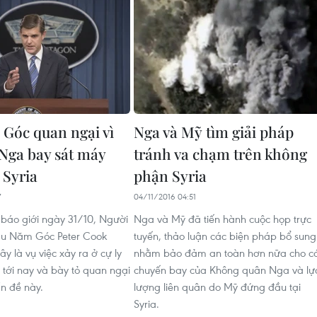
Góc quan ngại vì
Nga và Mỹ tìm giải pháp
Nga bay sát máy
tránh va chạm trên không
 Syria
phận Syria
7
04/11/2016 04:51
i báo giới ngày 31/10, Người
Nga và Mỹ đã tiến hành cuộc họp trực
ầu Năm Góc Peter Cook
tuyến, thảo luận các biện pháp bổ sung
y là vụ việc xảy ra ở cự ly
nhằm bảo đảm an toàn hơn nữa cho c
 tới nay và bày tỏ quan ngại
chuyến bay của Không quân Nga và lự
n đề này.
lượng liên quân do Mỹ đứng đầu tại
Syria.