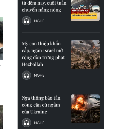
từ đêm nay, cuối tuần
chuyển nắng nóng
NGHE
Mỹ can thiệp khẩn
cấp, ngăn Israel mở
rộng đòn trừng phạt
Hezbollah
NGHE
Nga thông báo tấn
công căn cứ ngầm
của Ukraine
NGHE