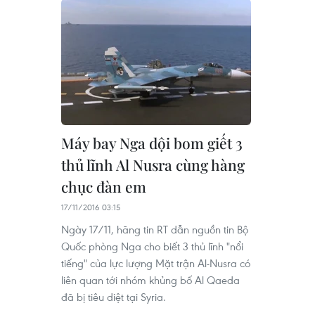
Máy bay Nga dội bom giết 3
thủ lĩnh Al Nusra cùng hàng
chục đàn em
17/11/2016 03:15
Ngày 17/11, hãng tin RT dẫn nguồn tin Bộ
Quốc phòng Nga cho biết 3 thủ lĩnh "nổi
tiếng" của lực lượng Mặt trận Al-Nusra có
liên quan tới nhóm khủng bố Al Qaeda
đã bị tiêu diệt tại Syria.