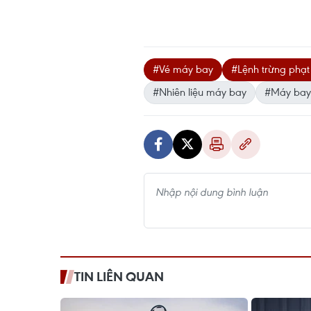
#Vé máy bay
#Lệnh trừng phạt
#Nhiên liệu máy bay
#Máy bay
TIN LIÊN QUAN