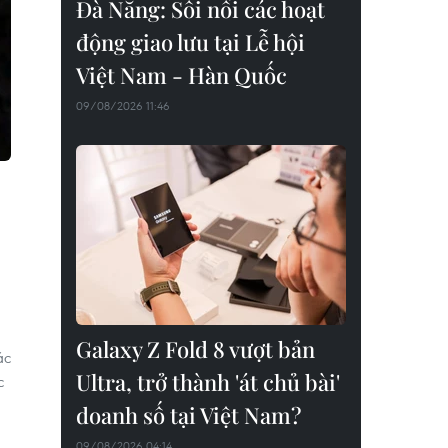
Đà Nẵng: Sôi nổi các hoạt
động giao lưu tại Lễ hội
Việt Nam - Hàn Quốc
09/08/2026 11:46
Galaxy Z Fold 8 vượt bản
ác
Ultra, trở thành 'át chủ bài'
c
doanh số tại Việt Nam?
09/08/2026 04:14