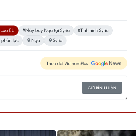
 của EU
#Máy bay Nga tại Syria
#Tình hình Syria
 phản lực
Nga
Syria
Theo dõi VietnamPlus
GỬI BÌNH LUẬN