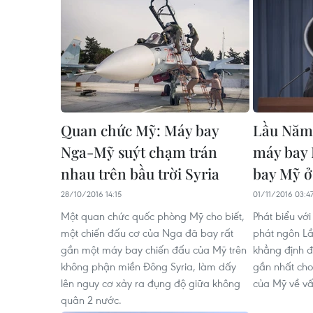
Quan chức Mỹ: Máy bay
Lầu Năm 
Nga-Mỹ suýt chạm trán
máy bay 
nhau trên bầu trời Syria
bay Mỹ ở
28/10/2016 14:15
01/11/2016 03:4
Một quan chức quốc phòng Mỹ cho biết,
Phát biểu vớ
một chiến đấu cơ của Nga đã bay rất
phát ngôn L
gần một máy bay chiến đấu của Mỹ trên
khẳng định đâ
không phận miền Đông Syria, làm dấy
gần nhất cho
lên nguy cơ xảy ra đụng độ giữa không
của Mỹ về vấ
quân 2 nước.