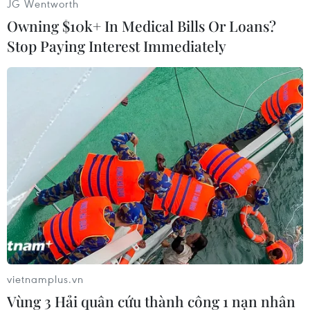
JG Wentworth
Owning $10k+ In Medical Bills Or Loans?
Stop Paying Interest Immediately
#Liên Xô cũ
#KPRF
#Bầu cử
#Duma Quốc gia Nga
Nga
Theo dõi VietnamPlus
TIN CÙNG CHUYÊN MỤC
vietnamplus.vn
Iceland trước cuộc trưng cầu ý dân
Vùng 3 Hải quân cứu thành công 1 nạn nhân