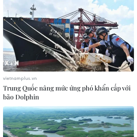
Phó Tổng Biên tập: NGUYỄN THỊ TÁM, KHÚC THANH
THỦY
Sở hữu trí tuệ
Quy định sử dụng
RSS
Hỗ trợ
Ngôn ngữ
TTXVN
Dịch vụ tin
Quảng cáo
Liên hệ
vietnamplus.vn
Trung Quốc nâng mức ứng phó khẩn cấp với
bão Dolphin
Giấy phép số: 1374/GP-BTTTT do Bộ Thông tin và Truyền thông
cấp ngày 11/9/2008.
Quảng cáo: Phó TBT Nguyễn Thị Tám: 093.5958688, Email:
tamvna@gmail.com
Điện thoại: (024) 39411349 - (024) 39411348, Fax: (024)