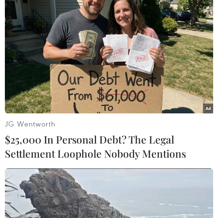
Nga thông báo tấn công căn
cứ ngầm của Ukraine
06/08/2026 16:21
Tây Ban Nha: 100 người thiệt mạng
trong vụ vượt biển ồ ạt vào Ceuta
JG Wentworth
06/08/2026 16:03
$25,000 In Personal Debt? The Legal
Settlement Loophole Nobody Mentions
Đức tuyên án chung thân đối tượng
gây vụ lao xe vào đám đông ở
Munich
06/08/2026 15:57