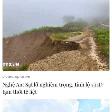
Máy bay chở khách nội địa đầu tiên
của Nga hoàn tất chuyến bay thử
nghiệm
04/08/2026 01:25
Xem thêm
vietnamplus.vn
Nghệ An: Sạt lở nghiêm trọng, tỉnh lộ 543D
tạm thời tê liệt
CƠ QUAN CHỦ QUẢN: THÔNG TẤN XÃ VIỆT NAM
Tổng Biên tập: TRẦN TIẾN DUẨN