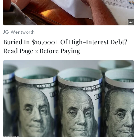
JG Wentworth
Buried In $10,000+ Of High-Interest Debt?
Read Page 2 Before Paying
Thủ tướng Đức Olaf Scholz. (Ảnh: AFP/TTXVN)
Ngày 14/5, Thủ tướng Đức Olaf Scholz cho rằng
Hội nghị thượng đỉnh hòa bình Ukraine do Thụy
Sĩ đăng cai tổ chức trong tháng tới khó có thể
chấm dứt cuộc xung đột hiện nay.