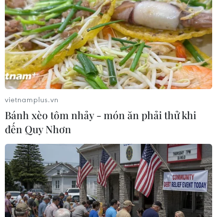
Thụy Sĩ khẳng định vai trò trung lập trong
cuộc xung đột ở Ukraine
vietnamplus.vn
11/05/2024 11:03
Bánh xèo tôm nhảy - món ăn phải thử khi
Bộ Ngoại giao Thụy Sĩ nhấn mạnh lập trường trung lập
đến Quy Nhơn
của Thụy Sĩ là kiên định và hội nghị hòa bình được tổ
chức theo đề xuất của Kiev sẽ không ảnh hưởng đến vai
trò trung lập của Thụy Sĩ.