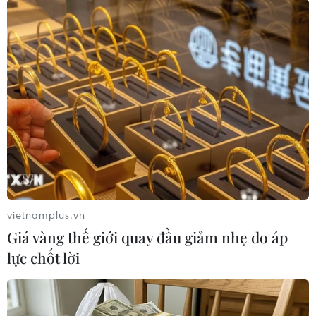
Theo dõi VietnamPlus
CĂNG THẲNG NGA-UKRAINE
Nga thông báo tấn công căn cứ ngầm
của Ukraine
vietnamplus.vn
NATO ưu tiên đẩy nhanh chuyển giao hệ thống
Giá vàng thế giới quay đầu giảm nhẹ do áp
phòng không cho Ukraine
lực chốt lời
Liên hợp quốc: Xung đột Ukraine trải qua tháng
đẫm máu nhất