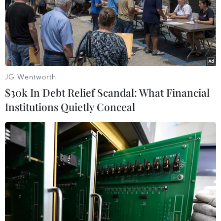
JG Wentworth
$30k In Debt Relief Scandal: What Financial
Institutions Quietly Conceal
Thụy Sĩ mời hơn 160 đoàn dự Hội nghị hòa
bình Ukraine nhưng không có Nga
02/05/2024 15:04
Thụy Sĩ cho biết Nga chưa được mời nhưng Bern luôn
thể hiện sự cởi mở trong việc mời Nga tham dự hội nghị
thượng đỉnh dự kiến diễn ra trong hai ngày 15-16/6 tại
khu nghỉ dưỡng Burgenstock này.