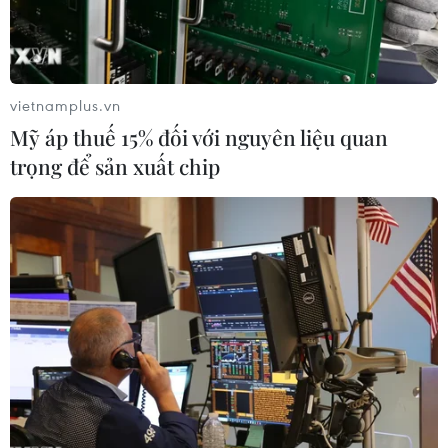
vietnamplus.vn
Mỹ áp thuế 15% đối với nguyên liệu quan
trọng để sản xuất chip
Thụy Sĩ ấn định ngày tổ chức hội nghị cấp
cao về hòa bình Ukraine
10/04/2024 14:55