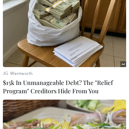
Tổng thống Nga thay đổi vị trí các chỉ
huy tại mặt trận Ukraine
Nga và Ukraine tiếp tục tấn công qua
lại, thương vong không ngừng gia tăng
JG Wentworth
TIN LIÊN QUAN
$15k In Unmanageable Debt? The "Relief
Program" Creditors Hide From You