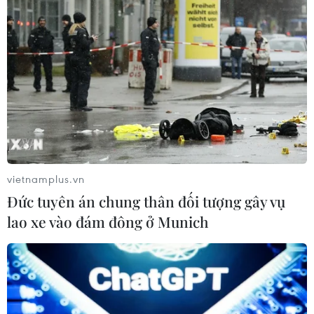
Bất ổn địa chính trị kìm hãm tăng
trưởng Eurozone
05/08/2026 22:59
Tổng thống Nga thay đổi vị
trí các chỉ huy tại mặt trận Ukraine
vietnamplus.vn
05/08/2026 15:26
Đức tuyên án chung thân đối tượng gây vụ
lao xe vào đám đông ở Munich
Đâm dao ở trung tâm London, một
nữ nghi phạm bị bắt giữ
05/08/2026 15:07