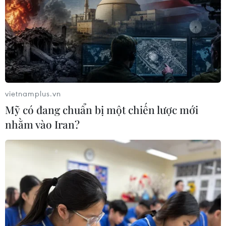
07/08/2026 04:29
Chính sách nhà ở của nước Anh -
Góc tham chiếu cho Việt Nam
07/08/2026 04:08
vietnamplus.vn
Mỹ có đang chuẩn bị một chiến lược mới
Bỉ tìm ra hướng đi mới trong điều trị
nhằm vào Iran?
ung thư gan di căn
07/08/2026 04:05
Nga thoái vốn nhà nước khỏi Sân bay
Quốc tế Sheremetyevo
07/08/2026 00:22