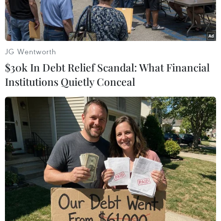
JG Wentworth
$30k In Debt Relief Scandal: What Financial
Institutions Quietly Conceal
Các phương tiện bốc cháy sau vụ tấn công tại thành phố
Belgorod của Nga nằm cách biên giới Ukraine khoảng 40km,
ngày 30/12/2023. (Ảnh: AFP/TTXVN)
Hãng thông tấn TASS của Nga ngày 13/5 đưa tin
ít nhất 19 người đã thiệt mạng trong vụ tấn
công bằng tên lửa Tochka vào khu vực thành
phố Belgorod ở Tây Nam nước này một ngày
trước đó.