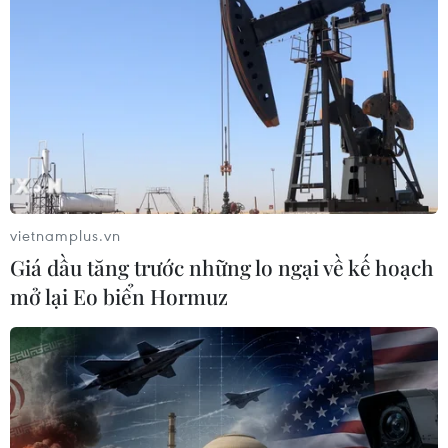
vietnamplus.vn
Giá dầu tăng trước những lo ngại về kế hoạch
mở lại Eo biển Hormuz
TIN CÙNG CHUYÊN MỤC
Liên hợp quốc kêu gọi chấm dứt tấn
công dân thường trong xung đột
Nga-Ukraine