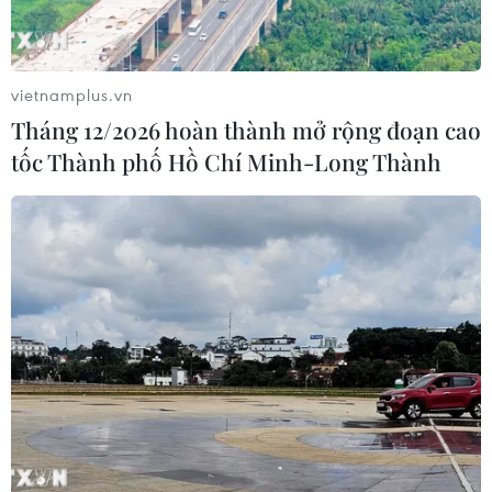
Nga thúc đẩy đa dạng hóa tuyến vận
tải kết nối châu Á qua Ấn Độ Dương
vietnamplus.vn
06/08/2026 15:34
Tháng 12/2026 hoàn thành mở rộng đoạn cao
tốc Thành phố Hồ Chí Minh-Long Thành
Italy và Hy Lạp trở thành điểm nóng
của virus Tây sông Nile
06/08/2026 13:24
NATO ưu tiên đẩy nhanh chuyển
giao hệ thống phòng không cho
Ukraine
06/08/2026 12:24