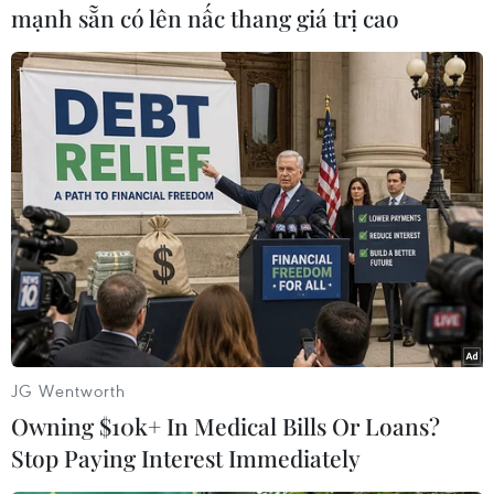
mạnh sẵn có lên nấc thang giá trị cao
(TTXVN/Vietnam+)
JG Wentworth
Owning $10k+ In Medical Bills Or Loans?
#Tochka
#Belgorod
#tên lửa
#thi thể
Nga
Stop Paying Interest Immediately