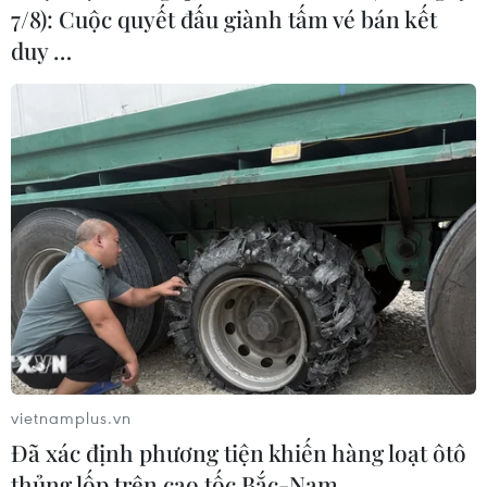
7/8): Cuộc quyết đấu giành tấm vé bán kết
duy …
vietnamplus.vn
Đã xác định phương tiện khiến hàng loạt ôtô
thủng lốp trên cao tốc Bắc-Nam