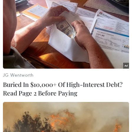
Tổng thống Nga thay đổi vị trí các chỉ
huy tại mặt trận Ukraine
TIN LIÊN QUAN
JG Wentworth
Buried In $10,000+ Of High-Interest Debt?
Read Page 2 Before Paying