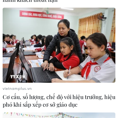
trí các chỉ huy tại mặt trận Ukraine
05/08/2026 15:26
Đâm dao ở trung tâm London, một
nữ nghi phạm bị bắt giữ
05/08/2026 15:07
Nhiều chuyến bay tại Đức chuyển
hướng do vật thể bay gần đường
băng
vietnamplus.vn
05/08/2026 10:54
Cơ cấu, số lượng, chế độ với hiệu trưởng, hiệu
phó khi sắp xếp cơ sở giáo dục
Dự luật trừng phạt Nga của
Mỹ có thể khiến châu Âu chịu tác