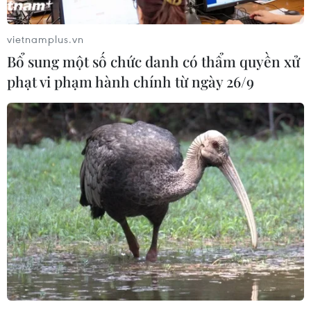
Mỹ sẽ duy trì cam kết với NATO dưới thời
vietnamplus.vn
Tổng thống đắc cử Trump
Bổ sung một số chức danh có thẩm quyền xử
07/12/2016 02:48
phạt vi phạm hành chính từ ngày 26/9
Ngày 6/12, Ngoại trưởng Mỹ John Kerry tuyên bố nước
này "kiên định" cam kết với NATO mặc dù có sự thay
đổi chính quyền sau khi tỷ phú Donald Trump đắc cử
Tổng thống Mỹ.