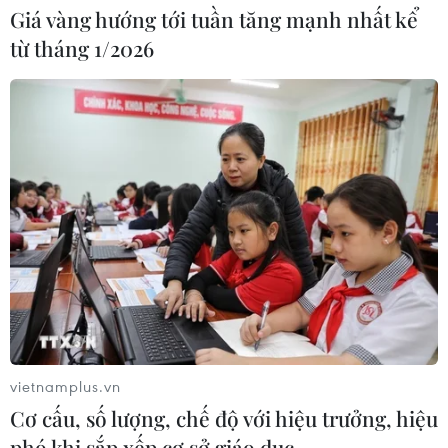
thống nhất' về biên giới
Giá vàng hướng tới tuần tăng mạnh nhất kể
03/08/2026 14:35
từ tháng 1/2026
Xem thêm
CƠ QUAN CHỦ QUẢN: THÔNG TẤN XÃ VIỆT NAM
Tổng Biên tập: TRẦN TIẾN DUẨN
Phó Tổng Biên tập: NGUYỄN THỊ TÁM, KHÚC THANH
THỦY
vietnamplus.vn
Cơ cấu, số lượng, chế độ với hiệu trưởng, hiệu
Sở hữu trí tuệ
Quy định sử dụng
phó khi sắp xếp cơ sở giáo dục