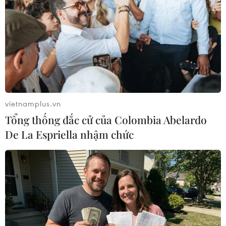
vietnamplus.vn
Tổng thống đắc cử của Colombia Abelardo
De La Espriella nhậm chức
Các Ngoại trưởng NATO họp bàn giải
quyết thách thức an ninh
06/12/2016 23:51
Ngoại trưởng các nước thuộc Tổ chức Hiệp ước Bắc Đại
Tây Dương (NATO) đã bắt đầu cuộc họp 2 ngày tại
Brussels (Bỉ), tập trung vào thảo luận về việc thích ứng