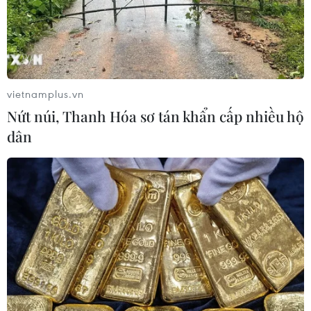
vietnamplus.vn
Nứt núi, Thanh Hóa sơ tán khẩn cấp nhiều hộ
dân