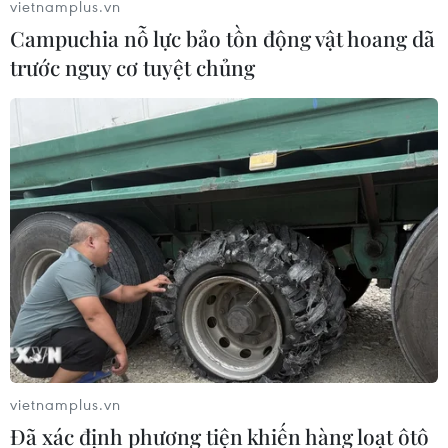
vietnamplus.vn
Campuchia nỗ lực bảo tồn động vật hoang dã
trước nguy cơ tuyệt chủng
Mỹ và EU ký thỏa thuận trao đổi dịch vụ
hậu cần quân sự
07/12/2016 03:25
Thỏa thuận trên đã cụ thể hóa cam kết tại Hội nghị
thượng đỉnh Mỹ-EU năm 2014 về tăng cường hợp tác an
ninh và quản lý nhằm đối phó với cuộc khủng hoảng về
hậu cần giữa hai bên.
vietnamplus.vn
Đã xác định phương tiện khiến hàng loạt ôtô