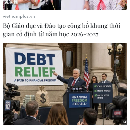
cho rằng hiện không có thay đổi cơ bản trong
lập trường của NATO đối với Nga mà khối này
vietnamplus.vn
vẫn kết hợp đối thoại với tăng cường quốc
Bộ Giáo dục và Đào tạo công bố khung thời
phòng và kiềm chế Moskva.
gian cố định từ năm học 2026-2027
Ngày 7/12, phát biểu đánh giá về kết quả cuộc
họp không chính thức ngoại trưởng các nước
NATO tại Brussels (Bỉ), ông Grusko nhấn mạnh
NATO tiếp tục thành lập các sở tham mưu mới,
thường xuyên tuyên bố về sự cần thiết tăng
cường hiện diện ở Biển Đen. Đây là một khuynh
hướng rất nguy hiểm.
Theo ông, kế hoạch tăng chi tiêu quân sự của
các nước NATO lên 2% GDP sẽ tăng chi tiêu
quân sự của tổ chức này thêm hơn 100 tỷ USD,
cao hơn nhiều ngân sách quốc phòng của Nga.