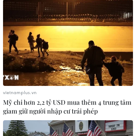
Quan hệ giữa hai bên bắt đầu xấu đi kể từ năm
2004 khi NATO thông qua quyết định tuần tra
không phận các nước Baltic./.
(TTXVN/Vietnam+)
vietnamplus.vn
Mỹ chi hơn 2,2 tỷ USD mua thêm 4 trung tâm
giam giữ người nhập cư trái phép