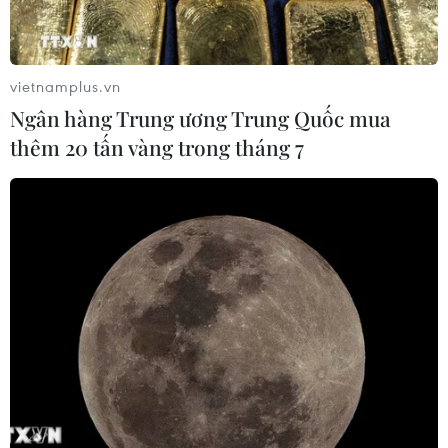
vietnamplus.vn
Ngân hàng Trung ương Trung Quốc mua
thêm 20 tấn vàng trong tháng 7
TIN CÙNG CHUYÊN MỤC
Liên hợp quốc kêu gọi chấm dứt tấn
công dân thường trong xung đột
Nga-Ukraine
07/08/2026 04:29