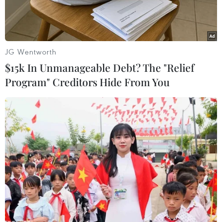
JG Wentworth
$15k In Unmanageable Debt? The "Relief
Program" Creditors Hide From You
Toàn cảnh cuộc họp tại trụ sở NATO ở Brussels (Bỉ) ngày 6/12.
(Nguồn: EPA/TTXVN)
Đại diện thường trực Nga tại Tổ chức Hiệp ước
Bắc Đại Tây dương (NATO) Alexander Grusko