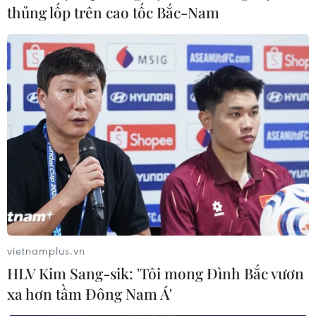
thủng lốp trên cao tốc Bắc-Nam
Ngoại trưởng Đức Steinmeier: NATO sẵn
sàng hợp tác với Nga
07/12/2016 06:52
Ngoại trưởng Đức Frank-Walter Steinmeier cho rằng
vietnamplus.vn
mặc dù còn nhiều khó khăn, Nga và Tổ chức Hiệp ước
HLV Kim Sang-sik: 'Tôi mong Đình Bắc vươn
Bắc Đại Tây Dương (NATO) vẫn có hy vọng sẽ làm việc
xa hơn tầm Đông Nam Á'
cùng nhau.