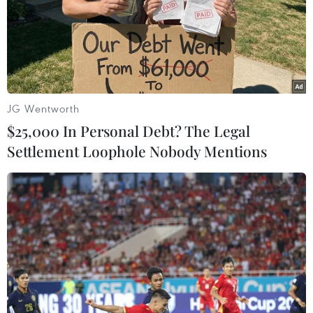
của khối với các thách thức an ninh.
JG Wentworth
$25,000 In Personal Debt? The Legal
Settlement Loophole Nobody Mentions
Ngoại trưởng Mỹ John Kerry trấn an các
đồng minh NATO