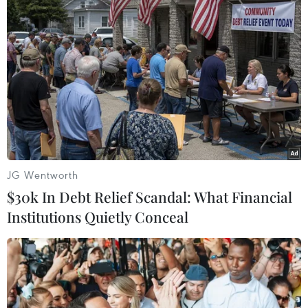
#Thiết bị an ninh
#Quan hệ Nga-NATO
#Biển Đen
#Chiến tranh Lạnh
#Các nước Baltic
#Khủng hoảng Ukraine
Nga
Theo dõi VietnamPlus
JG Wentworth
$30k In Debt Relief Scandal: What Financial
Institutions Quietly Conceal
TIN LIÊN QUAN