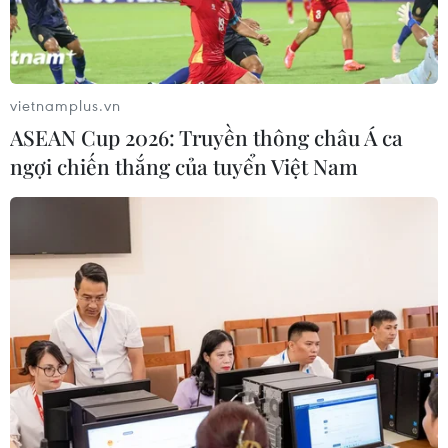
07/12/2016 00:49
Ngoại trưởng Mỹ John Kerry tuyên bố nước này "kiên
định" cam kết với Tổ chức Hiệp ước Bắc Đại Tây Dương
(NATO) mặc dù thay đổi chính quyền sau khi tỷ phú
vietnamplus.vn
Donald Trump đắc cử Tổng thống Mỹ.
ASEAN Cup 2026: Truyền thông châu Á ca
ngợi chiến thắng của tuyển Việt Nam